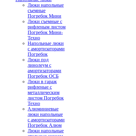
Люки напольные
съемные
Погребок Мини
Люки съемные с
рифленым листом
Погребок Мини-
Техно
Напольные люки
с амортизаторами
Погребок
Люки под
линолеум с
амортизаторами
Погребок ОСБ
Люки в гараж
рифленые с
металлическим
листом Погребок
Техно
Алюминиевые
люки напольные
с амортизаторами
Погребок Алюм
Люки напольные