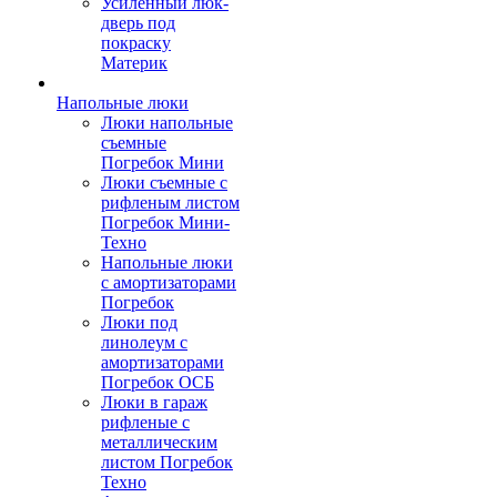
Усиленный люк-
дверь под
покраску
Материк
Напольные люки
Люки напольные
съемные
Погребок Мини
Люки съемные с
рифленым листом
Погребок Мини-
Техно
Напольные люки
с амортизаторами
Погребок
Люки под
линолеум с
амортизаторами
Погребок ОСБ
Люки в гараж
рифленые с
металлическим
листом Погребок
Техно