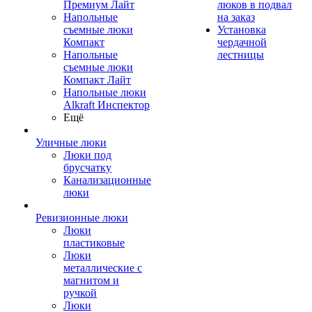
Премиум Лайт
люков в подвал
Напольные
на заказ
съемные люки
Установка
Компакт
чердачной
Напольные
лестницы
съемные люки
Компакт Лайт
Напольные люки
Alkraft Инспектор
Ещё
Уличные люки
Люки под
брусчатку
Канализационные
люки
Ревизионные люки
Люки
пластиковые
Люки
металлические с
магнитом и
ручкой
Люки