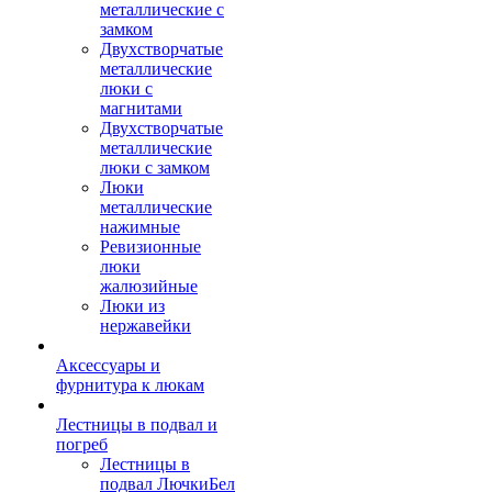
металлические с
замком
Двухстворчатые
металлические
люки с
магнитами
Двухстворчатые
металлические
люки с замком
Люки
металлические
нажимные
Ревизионные
люки
жалюзийные
Люки из
нержавейки
Аксессуары и
фурнитура к люкам
Лестницы в подвал и
погреб
Лестницы в
подвал ЛючкиБел