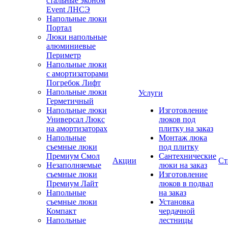
стальные эконом
Event ЛНСЭ
Напольные люки
Портал
Люки напольные
алюминиевые
Периметр
Напольные люки
с амортизаторами
Погребок Лифт
Напольные люки
Услуги
Герметичный
Напольные люки
Изготовление
Универсал Люкс
люков под
на амортизаторах
плитку на заказ
Напольные
Монтаж люка
съемные люки
под плитку
Премиум Смол
Сантехнические
Акции
Ст
Незаполняемые
люки на заказ
съемные люки
Изготовление
Премиум Лайт
люков в подвал
Напольные
на заказ
съемные люки
Установка
Компакт
чердачной
Напольные
лестницы