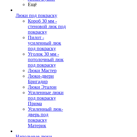
Ещё
Люки под покраску
Короб 30 мм -
стеновой люк под
покраску
Пилот -
усиленный люк
под покраску
Уголок 30 мм -
потолочный люк
под покраску
Люки Мастер
Люки-двери
Бригадир
Люки Эталон
Усиленные люки
под покраску
Прима
Усиленный люк-
дверь под
покраску
Материк
Напольные люки