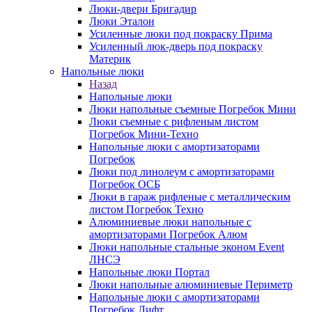
Люки-двери Бригадир
Люки Эталон
Усиленные люки под покраску Прима
Усиленный люк-дверь под покраску
Материк
Напольные люки
Назад
Напольные люки
Люки напольные съемные Погребок Мини
Люки съемные с рифленым листом
Погребок Мини-Техно
Напольные люки с амортизаторами
Погребок
Люки под линолеум с амортизаторами
Погребок ОСБ
Люки в гараж рифленые с металлическим
листом Погребок Техно
Алюминиевые люки напольные с
амортизаторами Погребок Алюм
Люки напольные стальные эконом Event
ЛНСЭ
Напольные люки Портал
Люки напольные алюминиевые Периметр
Напольные люки с амортизаторами
Погребок Лифт