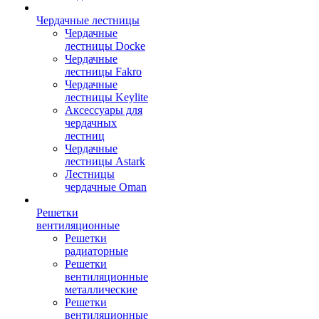
Чердачные лестницы
Чердачные
лестницы Docke
Чердачные
лестницы Fakro
Чердачные
лестницы Keylite
Аксессуары для
чердачных
лестниц
Чердачные
лестницы Astark
Лестницы
чердачные Oman
Решетки
вентиляционные
Решетки
радиаторные
Решетки
вентиляционные
металлические
Решетки
вентиляционные