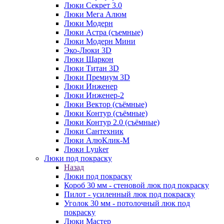
Люки Секрет 3.0
Люки Мега Алюм
Люки Модерн
Люки Астра (съемные)
Люки Модерн Мини
Эко-Люки 3D
Люки Шаркон
Люки Титан 3D
Люки Премиум 3D
Люки Инженер
Люки Инженер-2
Люки Вектор (съёмные)
Люки Контур (съёмные)
Люки Контур 2.0 (съёмные)
Люки Сантехник
Люки АлюКлик-М
Люки Lyuker
Люки под покраску
Назад
Люки под покраску
Короб 30 мм - стеновой люк под покраску
Пилот - усиленный люк под покраску
Уголок 30 мм - потолочный люк под
покраску
Люки Мастер