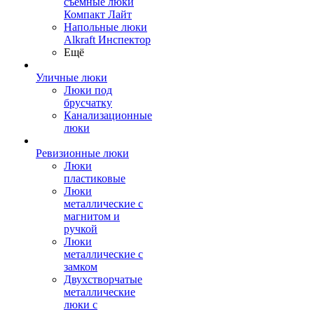
съемные люки
Компакт Лайт
Напольные люки
Alkraft Инспектор
Ещё
Уличные люки
Люки под
брусчатку
Канализационные
люки
Ревизионные люки
Люки
пластиковые
Люки
металлические с
магнитом и
ручкой
Люки
металлические с
замком
Двухстворчатые
металлические
люки с