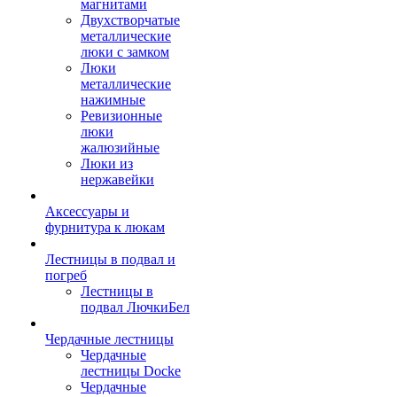
магнитами
Двухстворчатые
металлические
люки с замком
Люки
металлические
нажимные
Ревизионные
люки
жалюзийные
Люки из
нержавейки
Аксессуары и
фурнитура к люкам
Лестницы в подвал и
погреб
Лестницы в
подвал ЛючкиБел
Чердачные лестницы
Чердачные
лестницы Docke
Чердачные