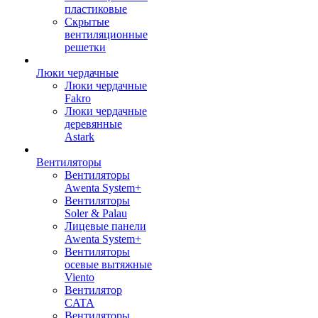
пластиковые
Скрытые
вентиляционные
решетки
Люки чердачные
Люки чердачные
Fakro
Люки чердачные
деревянные
Astark
Вентиляторы
Вентиляторы
Awenta System+
Вентиляторы
Soler & Palau
Лицевые панели
Awenta System+
Вентиляторы
осевые вытяжные
Viento
Вентилятор
CATA
Вентиляторы