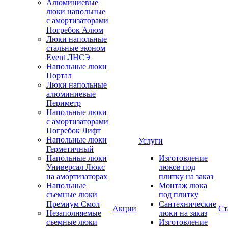
Алюминиевые
люки напольные
с амортизаторами
Погребок Алюм
Люки напольные
стальные эконом
Event ЛНСЭ
Напольные люки
Портал
Люки напольные
алюминиевые
Периметр
Напольные люки
с амортизаторами
Погребок Лифт
Напольные люки
Услуги
Герметичный
Напольные люки
Изготовление
Универсал Люкс
люков под
на амортизаторах
плитку на заказ
Напольные
Монтаж люка
съемные люки
под плитку
Премиум Смол
Сантехнические
Акции
Ст
Незаполняемые
люки на заказ
съемные люки
Изготовление