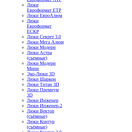
Люки
Евроформат ЕТР
Люки ЕвроАлюм
Люки
Евроформат
ЕСКР
Люки Секрет 3.0
Люки Мега Алюм
Люки Модерн
Люки Астра
(съемные)
Люки Модерн
Мини
Эко-Люки 3D
Люки Шаркон
Люки Титан 3D
Люки Премиум
3D
Люки Инженер
Люки Инженер-2
Люки Вектор
(съёмные)
Люки Контур
(съёмные)