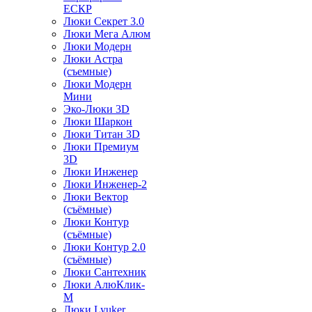
ЕСКР
Люки Секрет 3.0
Люки Мега Алюм
Люки Модерн
Люки Астра
(съемные)
Люки Модерн
Мини
Эко-Люки 3D
Люки Шаркон
Люки Титан 3D
Люки Премиум
3D
Люки Инженер
Люки Инженер-2
Люки Вектор
(съёмные)
Люки Контур
(съёмные)
Люки Контур 2.0
(съёмные)
Люки Сантехник
Люки АлюКлик-
М
Люки Lyuker