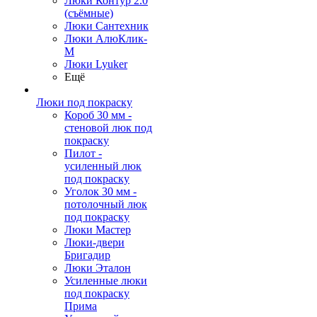
Люки Контур 2.0
(съёмные)
Люки Сантехник
Люки АлюКлик-
М
Люки Lyuker
Ещё
Люки под покраску
Короб 30 мм -
стеновой люк под
покраску
Пилот -
усиленный люк
под покраску
Уголок 30 мм -
потолочный люк
под покраску
Люки Мастер
Люки-двери
Бригадир
Люки Эталон
Усиленные люки
под покраску
Прима