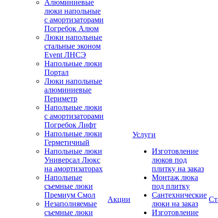
Алюминиевые
люки напольные
с амортизаторами
Погребок Алюм
Люки напольные
стальные эконом
Event ЛНСЭ
Напольные люки
Портал
Люки напольные
алюминиевые
Периметр
Напольные люки
с амортизаторами
Погребок Лифт
Напольные люки
Услуги
Герметичный
Напольные люки
Изготовление
Универсал Люкс
люков под
на амортизаторах
плитку на заказ
Напольные
Монтаж люка
съемные люки
под плитку
Премиум Смол
Сантехнические
Акции
Ст
Незаполняемые
люки на заказ
съемные люки
Изготовление