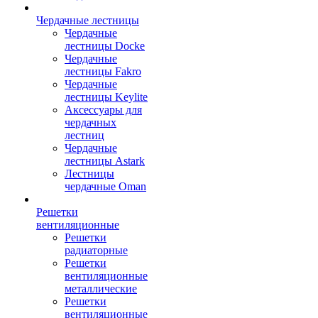
Чердачные лестницы
Чердачные
лестницы Docke
Чердачные
лестницы Fakro
Чердачные
лестницы Keylite
Аксессуары для
чердачных
лестниц
Чердачные
лестницы Astark
Лестницы
чердачные Oman
Решетки
вентиляционные
Решетки
радиаторные
Решетки
вентиляционные
металлические
Решетки
вентиляционные