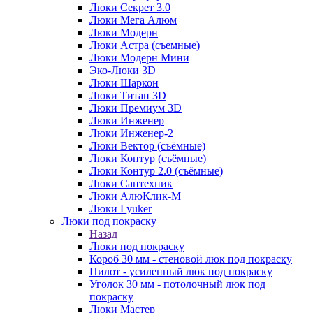
Люки Секрет 3.0
Люки Мега Алюм
Люки Модерн
Люки Астра (съемные)
Люки Модерн Мини
Эко-Люки 3D
Люки Шаркон
Люки Титан 3D
Люки Премиум 3D
Люки Инженер
Люки Инженер-2
Люки Вектор (съёмные)
Люки Контур (съёмные)
Люки Контур 2.0 (съёмные)
Люки Сантехник
Люки АлюКлик-М
Люки Lyuker
Люки под покраску
Назад
Люки под покраску
Короб 30 мм - стеновой люк под покраску
Пилот - усиленный люк под покраску
Уголок 30 мм - потолочный люк под
покраску
Люки Мастер