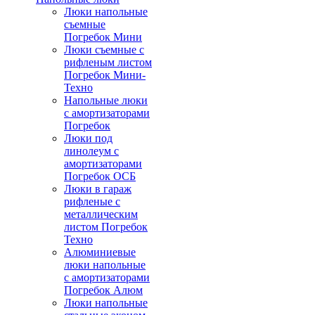
Люки напольные
съемные
Погребок Мини
Люки съемные с
рифленым листом
Погребок Мини-
Техно
Напольные люки
с амортизаторами
Погребок
Люки под
линолеум с
амортизаторами
Погребок ОСБ
Люки в гараж
рифленые с
металлическим
листом Погребок
Техно
Алюминиевые
люки напольные
с амортизаторами
Погребок Алюм
Люки напольные