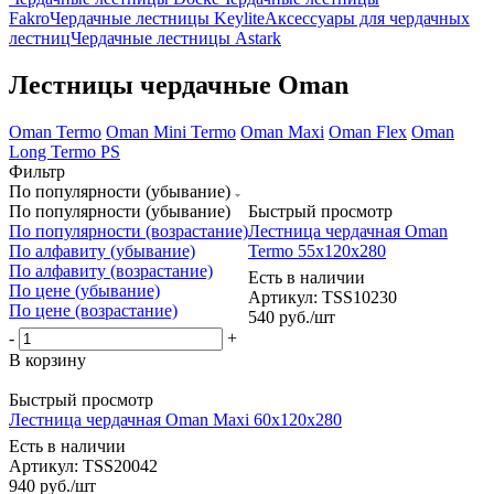
Fakro
Чердачные лестницы Keylite
Аксессуары для чердачных
лестниц
Чердачные лестницы Astark
Лестницы чердачные Oman
Oman Termo
Oman Mini Termo
Oman Maxi
Oman Flex
Oman
Long Termo PS
Фильтр
По популярности (убывание)
По популярности (убывание)
Быстрый просмотр
По популярности (возрастание)
Лестница чердачная Oman
По алфавиту (убывание)
Termo 55x120x280
По алфавиту (возрастание)
Есть в наличии
По цене (убывание)
Артикул: TSS10230
По цене (возрастание)
540
руб.
/шт
-
+
В корзину
Быстрый просмотр
Лестница чердачная Oman Maxi 60x120x280
Есть в наличии
Артикул: TSS20042
940
руб.
/шт