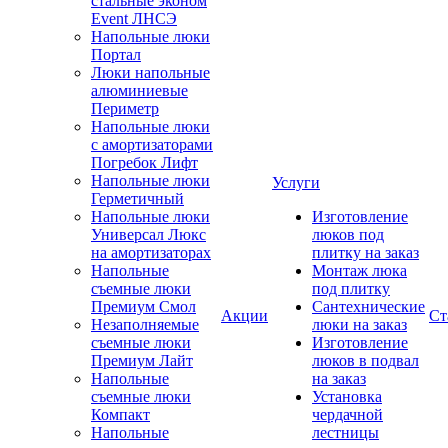
стальные эконом
Event ЛНСЭ
Напольные люки
Портал
Люки напольные
алюминиевые
Периметр
Напольные люки
с амортизаторами
Погребок Лифт
Напольные люки
Услуги
Герметичный
Напольные люки
Изготовление
Универсал Люкс
люков под
на амортизаторах
плитку на заказ
Напольные
Монтаж люка
съемные люки
под плитку
Премиум Смол
Сантехнические
Акции
Ст
Незаполняемые
люки на заказ
съемные люки
Изготовление
Премиум Лайт
люков в подвал
Напольные
на заказ
съемные люки
Установка
Компакт
чердачной
Напольные
лестницы