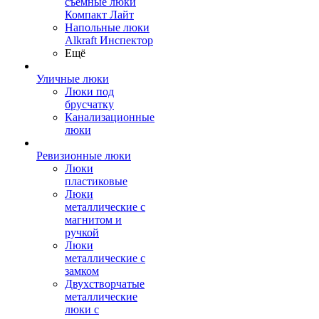
съемные люки
Компакт Лайт
Напольные люки
Alkraft Инспектор
Ещё
Уличные люки
Люки под
брусчатку
Канализационные
люки
Ревизионные люки
Люки
пластиковые
Люки
металлические с
магнитом и
ручкой
Люки
металлические с
замком
Двухстворчатые
металлические
люки с