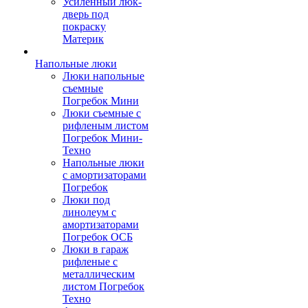
Усиленный люк-
дверь под
покраску
Материк
Напольные люки
Люки напольные
съемные
Погребок Мини
Люки съемные с
рифленым листом
Погребок Мини-
Техно
Напольные люки
с амортизаторами
Погребок
Люки под
линолеум с
амортизаторами
Погребок ОСБ
Люки в гараж
рифленые с
металлическим
листом Погребок
Техно