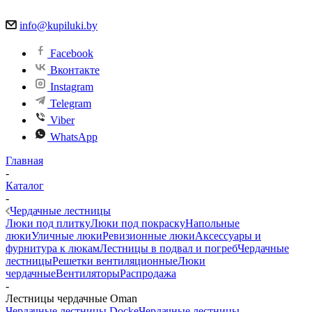
info@kupiluki.by
Facebook
Вконтакте
Instagram
Telegram
Viber
WhatsApp
Главная
-
Каталог
-
Чердачные лестницы
Люки под плитку
Люки под покраску
Напольные
люки
Уличные люки
Ревизионные люки
Аксессуары и
фурнитура к люкам
Лестницы в подвал и погреб
Чердачные
лестницы
Решетки вентиляционные
Люки
чердачные
Вентиляторы
Распродажа
-
Лестницы чердачные Oman
Чердачные лестницы Docke
Чердачные лестницы