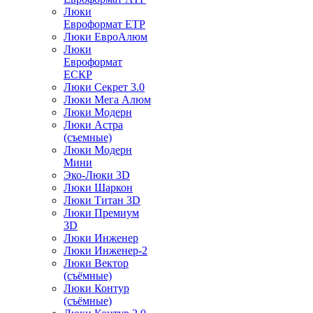
Люки
Евроформат ЕТР
Люки ЕвроАлюм
Люки
Евроформат
ЕСКР
Люки Секрет 3.0
Люки Мега Алюм
Люки Модерн
Люки Астра
(съемные)
Люки Модерн
Мини
Эко-Люки 3D
Люки Шаркон
Люки Титан 3D
Люки Премиум
3D
Люки Инженер
Люки Инженер-2
Люки Вектор
(съёмные)
Люки Контур
(съёмные)