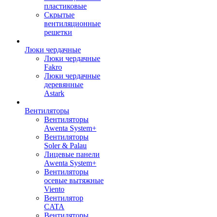
пластиковые
Скрытые
вентиляционные
решетки
Люки чердачные
Люки чердачные
Fakro
Люки чердачные
деревянные
Astark
Вентиляторы
Вентиляторы
Awenta System+
Вентиляторы
Soler & Palau
Лицевые панели
Awenta System+
Вентиляторы
осевые вытяжные
Viento
Вентилятор
CATA
Вентиляторы