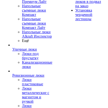
Премиум Лайт
люков в подвал
Напольные
на заказ
съемные люки
Установка
Компакт
чердачной
Напольные
лестницы
съемные люки
Компакт Лайт
Напольные люки
Alkraft Инспектор
Ещё
Уличные люки
Люки под
брусчатку
Канализационные
люки
Ревизионные люки
Люки
пластиковые
Люки
металлические с
магнитом и
ручкой
Люки