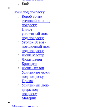
Ещё
Люки под покраску
Короб 30 мм -
стеновой люк под
покраску
Пилот -
усиленный люк
под покраску
Уголок 30 мм -
потолочный люк
под покраску
Люки Мастер
Люки-двери
Бригадир
Люки Эталон
Усиленные люки
под покраску
Прима
Усиленный люк-
дверь под
покраску
Материк
Напольные люки