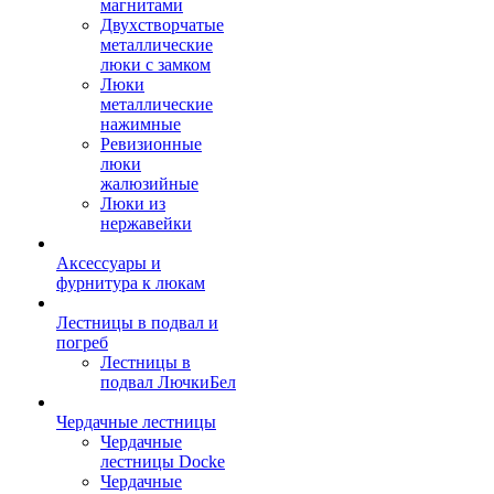
магнитами
Двухстворчатые
металлические
люки с замком
Люки
металлические
нажимные
Ревизионные
люки
жалюзийные
Люки из
нержавейки
Аксессуары и
фурнитура к люкам
Лестницы в подвал и
погреб
Лестницы в
подвал ЛючкиБел
Чердачные лестницы
Чердачные
лестницы Docke
Чердачные