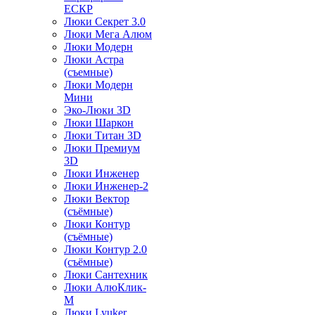
ЕСКР
Люки Секрет 3.0
Люки Мега Алюм
Люки Модерн
Люки Астра
(съемные)
Люки Модерн
Мини
Эко-Люки 3D
Люки Шаркон
Люки Титан 3D
Люки Премиум
3D
Люки Инженер
Люки Инженер-2
Люки Вектор
(съёмные)
Люки Контур
(съёмные)
Люки Контур 2.0
(съёмные)
Люки Сантехник
Люки АлюКлик-
М
Люки Lyuker