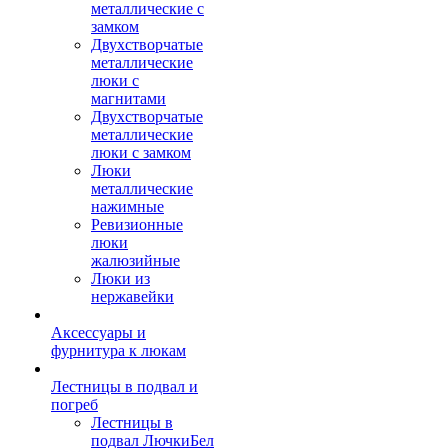
металлические с
замком
Двухстворчатые
металлические
люки с
магнитами
Двухстворчатые
металлические
люки с замком
Люки
металлические
нажимные
Ревизионные
люки
жалюзийные
Люки из
нержавейки
Аксессуары и
фурнитура к люкам
Лестницы в подвал и
погреб
Лестницы в
подвал ЛючкиБел