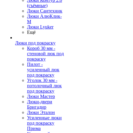
Люки Контур 2.0
(съёмные)
Люки Сантехник
Люки АлюКлик-
М
Люки Lyuker
Ещё
Люки под покраску
Короб 30 мм -
стеновой люк под
покраску
Пилот -
усиленный люк
под покраску
Уголок 30 мм -
потолочный люк
под покраску
Люки Мастер
Люки-двери
Бригадир
Люки Эталон
Усиленные люки
под покраску
Прима