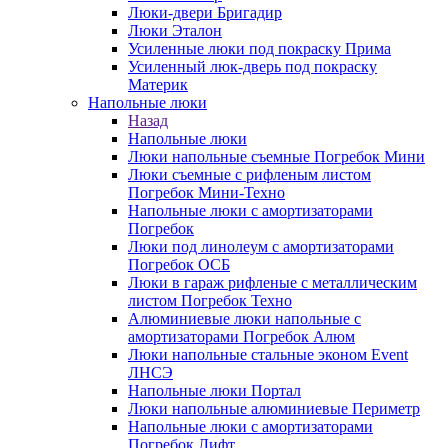
Люки-двери Бригадир
Люки Эталон
Усиленные люки под покраску Прима
Усиленный люк-дверь под покраску
Материк
Напольные люки
Назад
Напольные люки
Люки напольные съемные Погребок Мини
Люки съемные с рифленым листом
Погребок Мини-Техно
Напольные люки с амортизаторами
Погребок
Люки под линолеум с амортизаторами
Погребок ОСБ
Люки в гараж рифленые с металлическим
листом Погребок Техно
Алюминиевые люки напольные с
амортизаторами Погребок Алюм
Люки напольные стальные эконом Event
ЛНСЭ
Напольные люки Портал
Люки напольные алюминиевые Периметр
Напольные люки с амортизаторами
Погребок Лифт