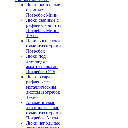
Люки напольные
съемные
Погребок Мини
Люки съемные с
рифленым листом
Погребок Мини-
Техно
Напольные люки
с амортизаторами
Погребок
Люки под
линолеум с
амортизаторами
Погребок ОСБ
Люки в гараж
рифленые с
металлическим
листом Погребок
Техно
Алюминиевые
люки напольные
с амортизаторами
Погребок Алюм
Люки напольные