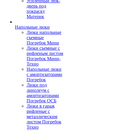
Усиленный люк-
дверь под
покраску
Материк
Напольные люки
Люки напольные
съемные
Погребок Мини
Люки съемные с
рифленым листом
Погребок Мини-
Техно
Напольные люки
с амортизаторами
Погребок
Люки под
линолеум с
амортизаторами
Погребок ОСБ
Люки в гараж
рифленые с
металлическим
листом Погребок
Техно