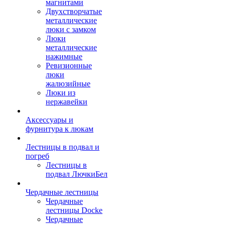
магнитами
Двухстворчатые
металлические
люки с замком
Люки
металлические
нажимные
Ревизионные
люки
жалюзийные
Люки из
нержавейки
Аксессуары и
фурнитура к люкам
Лестницы в подвал и
погреб
Лестницы в
подвал ЛючкиБел
Чердачные лестницы
Чердачные
лестницы Docke
Чердачные