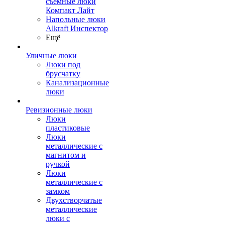
съемные люки
Компакт Лайт
Напольные люки
Alkraft Инспектор
Ещё
Уличные люки
Люки под
брусчатку
Канализационные
люки
Ревизионные люки
Люки
пластиковые
Люки
металлические с
магнитом и
ручкой
Люки
металлические с
замком
Двухстворчатые
металлические
люки с