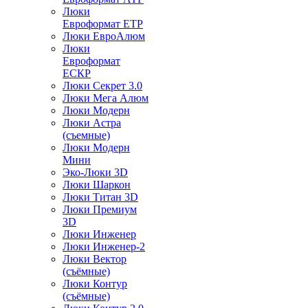
Люки
Евроформат ЕТР
Люки ЕвроАлюм
Люки
Евроформат
ЕСКР
Люки Секрет 3.0
Люки Мега Алюм
Люки Модерн
Люки Астра
(съемные)
Люки Модерн
Мини
Эко-Люки 3D
Люки Шаркон
Люки Титан 3D
Люки Премиум
3D
Люки Инженер
Люки Инженер-2
Люки Вектор
(съёмные)
Люки Контур
(съёмные)