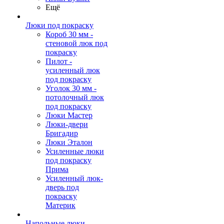
Ещё
Люки под покраску
Короб 30 мм -
стеновой люк под
покраску
Пилот -
усиленный люк
под покраску
Уголок 30 мм -
потолочный люк
под покраску
Люки Мастер
Люки-двери
Бригадир
Люки Эталон
Усиленные люки
под покраску
Прима
Усиленный люк-
дверь под
покраску
Материк
Напольные люки