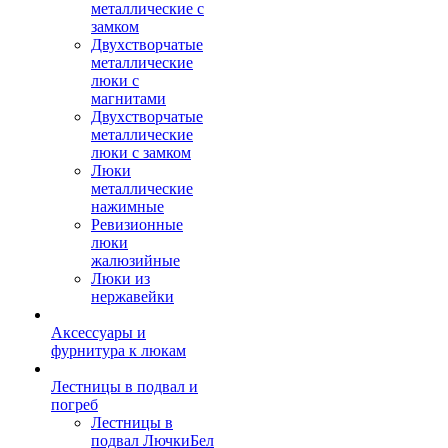
металлические с
замком
Двухстворчатые
металлические
люки с
магнитами
Двухстворчатые
металлические
люки с замком
Люки
металлические
нажимные
Ревизионные
люки
жалюзийные
Люки из
нержавейки
Аксессуары и
фурнитура к люкам
Лестницы в подвал и
погреб
Лестницы в
подвал ЛючкиБел