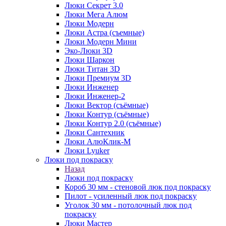
Люки Секрет 3.0
Люки Мега Алюм
Люки Модерн
Люки Астра (съемные)
Люки Модерн Мини
Эко-Люки 3D
Люки Шаркон
Люки Титан 3D
Люки Премиум 3D
Люки Инженер
Люки Инженер-2
Люки Вектор (съёмные)
Люки Контур (съёмные)
Люки Контур 2.0 (съёмные)
Люки Сантехник
Люки АлюКлик-М
Люки Lyuker
Люки под покраску
Назад
Люки под покраску
Короб 30 мм - стеновой люк под покраску
Пилот - усиленный люк под покраску
Уголок 30 мм - потолочный люк под
покраску
Люки Мастер