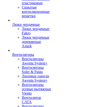
пластиковые
Скрытые
вентиляционные
решетки
Люки чердачные
Люки чердачные
Fakro
Люки чердачные
деревянные
Astark
Вентиляторы
Вентиляторы
Awenta System+
Вентиляторы
Soler & Palau
Лицевые панели
Awenta System+
Вентиляторы
осевые вытяжные
Viento
Вентилятор
CATA
Вентиляторы