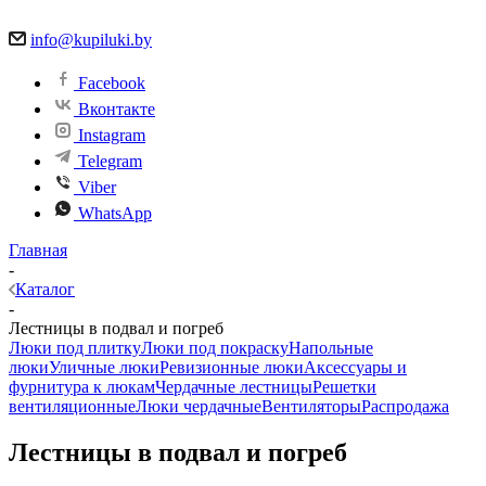
info@kupiluki.by
Facebook
Вконтакте
Instagram
Telegram
Viber
WhatsApp
Главная
-
Каталог
-
Лестницы в подвал и погреб
Люки под плитку
Люки под покраску
Напольные
люки
Уличные люки
Ревизионные люки
Аксессуары и
фурнитура к люкам
Чердачные лестницы
Решетки
вентиляционные
Люки чердачные
Вентиляторы
Распродажа
Лестницы в подвал и погреб