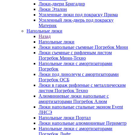
Люки-двери Бригадир
Люки Эталон
Усиленные люки под покраску Прима
Усиленный люк-дверь под покраску
Материк
Напольные люки
Назад
Напольные люки
Люки напольные съемные Погребок Мини
Люки съемные с рифленым листом
Погребок Мини-Техно
Напольные люки с амортизаторами
Погребок
Люки под линолеум с амортизаторами
Погребок ОСБ
Люки в гараж рифленые с металлическим
листом Погребок Техно
Алюминиевые люки напольные с
амортизаторами Погребок Алюм
Люки напольные стальные эконом Event
ЛНСЭ
Напольные люки Портал
Люки напольные алюминиевые Периметр
Напольные люки с амортизаторами
Погребок Лифт