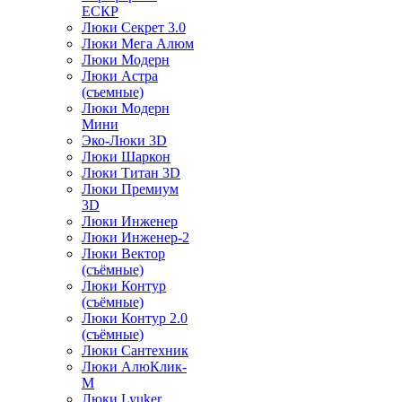
ЕСКР
Люки Секрет 3.0
Люки Мега Алюм
Люки Модерн
Люки Астра
(съемные)
Люки Модерн
Мини
Эко-Люки 3D
Люки Шаркон
Люки Титан 3D
Люки Премиум
3D
Люки Инженер
Люки Инженер-2
Люки Вектор
(съёмные)
Люки Контур
(съёмные)
Люки Контур 2.0
(съёмные)
Люки Сантехник
Люки АлюКлик-
М
Люки Lyuker