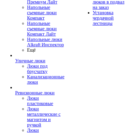
Премиум Лайт
люков в подвал
Напольные
на заказ
съемные люки
Установка
Компакт
чердачной
Напольные
лестницы
съемные люки
Компакт Лайт
Напольные люки
Alkraft Инспектор
Ещё
Уличные люки
Люки под
брусчатку
Канализационные
люки
Ревизионные люки
Люки
пластиковые
Люки
металлические с
магнитом и
ручкой
Люки