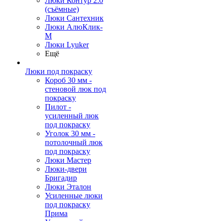
Люки Контур 2.0
(съёмные)
Люки Сантехник
Люки АлюКлик-
М
Люки Lyuker
Ещё
Люки под покраску
Короб 30 мм -
стеновой люк под
покраску
Пилот -
усиленный люк
под покраску
Уголок 30 мм -
потолочный люк
под покраску
Люки Мастер
Люки-двери
Бригадир
Люки Эталон
Усиленные люки
под покраску
Прима