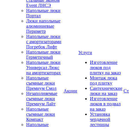
стальные эконом
Event ЛНСЭ
Напольные люки
Портал
Люки напольные
алюминиевые
Периметр
Напольные люки
с амортизаторами
Погребок Лифт
Напольные люки
Услуги
Герметичный
Напольные люки
Изготовление
Универсал Люкс
люков под
на амортизаторах
плитку на заказ
Напольные
Монтаж люка
съемные люки
под плитку
Премиум Смол
Сантехнические
Акции
Ст
Незаполняемые
люки на заказ
съемные люки
Изготовление
Премиум Лайт
люков в подвал
Напольные
на заказ
съемные люки
Установка
Компакт
чердачной
Напольные
лестницы