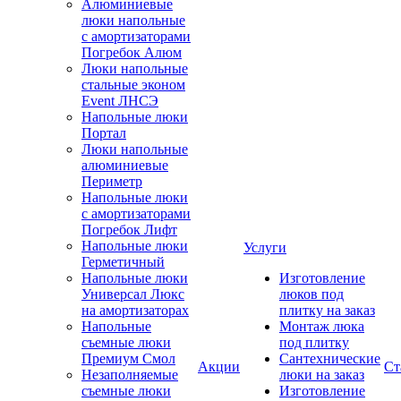
Алюминиевые
люки напольные
с амортизаторами
Погребок Алюм
Люки напольные
стальные эконом
Event ЛНСЭ
Напольные люки
Портал
Люки напольные
алюминиевые
Периметр
Напольные люки
с амортизаторами
Погребок Лифт
Напольные люки
Услуги
Герметичный
Напольные люки
Изготовление
Универсал Люкс
люков под
на амортизаторах
плитку на заказ
Напольные
Монтаж люка
съемные люки
под плитку
Премиум Смол
Сантехнические
Акции
Ст
Незаполняемые
люки на заказ
съемные люки
Изготовление