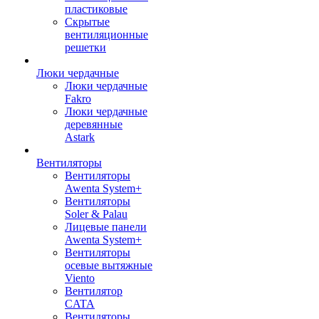
пластиковые
Скрытые
вентиляционные
решетки
Люки чердачные
Люки чердачные
Fakro
Люки чердачные
деревянные
Astark
Вентиляторы
Вентиляторы
Awenta System+
Вентиляторы
Soler & Palau
Лицевые панели
Awenta System+
Вентиляторы
осевые вытяжные
Viento
Вентилятор
CATA
Вентиляторы