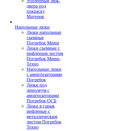
Усиленный люк-
дверь под
покраску
Материк
Напольные люки
Люки напольные
съемные
Погребок Мини
Люки съемные с
рифленым листом
Погребок Мини-
Техно
Напольные люки
с амортизаторами
Погребок
Люки под
линолеум с
амортизаторами
Погребок ОСБ
Люки в гараж
рифленые с
металлическим
листом Погребок
Техно