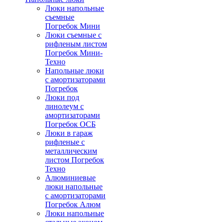
Люки напольные
съемные
Погребок Мини
Люки съемные с
рифленым листом
Погребок Мини-
Техно
Напольные люки
с амортизаторами
Погребок
Люки под
линолеум с
амортизаторами
Погребок ОСБ
Люки в гараж
рифленые с
металлическим
листом Погребок
Техно
Алюминиевые
люки напольные
с амортизаторами
Погребок Алюм
Люки напольные