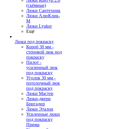
Люки Контур 2.0
(съёмные)
Люки Сантехник
Люки АлюКлик-
М
Люки Lyuker
Ещё
Люки под покраску
Короб 30 мм -
стеновой люк под
покраску
Пилот -
усиленный люк
под покраску
Уголок 30 мм -
потолочный люк
под покраску
Люки Мастер
Люки-двери
Бригадир
Люки Эталон
Усиленные люки
под покраску
Прима