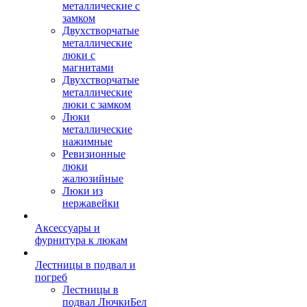
металлические с
замком
Двухстворчатые
металлические
люки с
магнитами
Двухстворчатые
металлические
люки с замком
Люки
металлические
нажимные
Ревизионные
люки
жалюзийные
Люки из
нержавейки
Аксессуары и
фурнитура к люкам
Лестницы в подвал и
погреб
Лестницы в
подвал ЛючкиБел