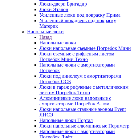
Люки-двери Бригадир
Люки Эталон
Усиленные люки под покраску Прима
Усиленный люк-дверь под покраску
Материк
Напольные люки
Назад
Напольные люки
Люки напольные съемные Погребок Мини
Люки съемные с рифленым листом
Погребок Мини-Техно
Напольные люки с амортизаторами
Погребок
Люки под линолеум с амортизаторами
Погребок ОСБ
Люки в гараж рифленые с металлическим
листом Погребок Техно
Алюминиевые люки напольные с
амортизаторами Погребок Алюм
Люки напольные стальные эконом Event
ЛНСЭ
Напольные люки Портал
Люки напольные алюминиевые Периметр
Напольные люки с амортизаторами
Погребок Лифт