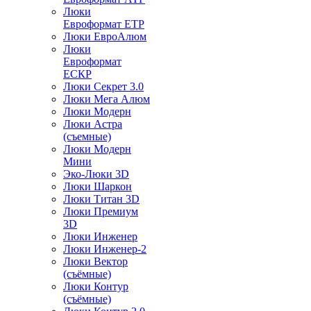
Люки
Евроформат ЕТР
Люки ЕвроАлюм
Люки
Евроформат
ЕСКР
Люки Секрет 3.0
Люки Мега Алюм
Люки Модерн
Люки Астра
(съемные)
Люки Модерн
Мини
Эко-Люки 3D
Люки Шаркон
Люки Титан 3D
Люки Премиум
3D
Люки Инженер
Люки Инженер-2
Люки Вектор
(съёмные)
Люки Контур
(съёмные)