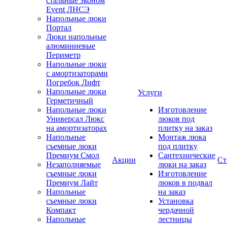
стальные эконом
Event ЛНСЭ
Напольные люки
Портал
Люки напольные
алюминиевые
Периметр
Напольные люки
с амортизаторами
Погребок Лифт
Напольные люки
Услуги
Герметичный
Напольные люки
Изготовление
Универсал Люкс
люков под
на амортизаторах
плитку на заказ
Напольные
Монтаж люка
съемные люки
под плитку
Премиум Смол
Сантехнические
Акции
Ст
Незаполняемые
люки на заказ
съемные люки
Изготовление
Премиум Лайт
люков в подвал
Напольные
на заказ
съемные люки
Установка
Компакт
чердачной
Напольные
лестницы