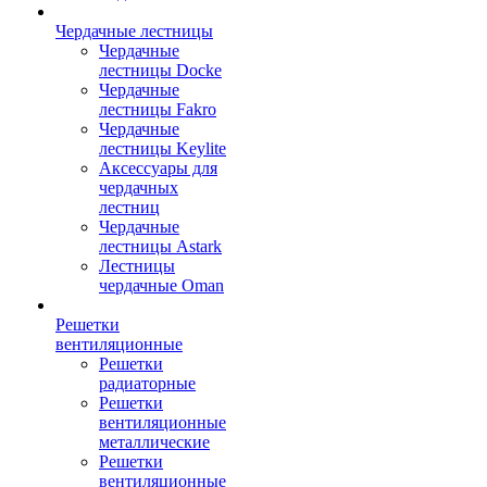
Чердачные лестницы
Чердачные
лестницы Docke
Чердачные
лестницы Fakro
Чердачные
лестницы Keylite
Аксессуары для
чердачных
лестниц
Чердачные
лестницы Astark
Лестницы
чердачные Oman
Решетки
вентиляционные
Решетки
радиаторные
Решетки
вентиляционные
металлические
Решетки
вентиляционные