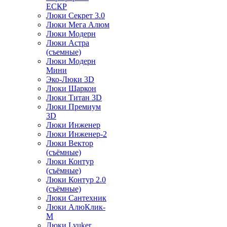
ЕСКР
Люки Секрет 3.0
Люки Мега Алюм
Люки Модерн
Люки Астра
(съемные)
Люки Модерн
Мини
Эко-Люки 3D
Люки Шаркон
Люки Титан 3D
Люки Премиум
3D
Люки Инженер
Люки Инженер-2
Люки Вектор
(съёмные)
Люки Контур
(съёмные)
Люки Контур 2.0
(съёмные)
Люки Сантехник
Люки АлюКлик-
М
Люки Lyuker