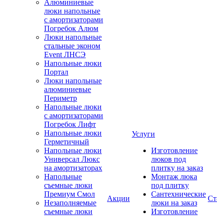
Алюминиевые
люки напольные
с амортизаторами
Погребок Алюм
Люки напольные
стальные эконом
Event ЛНСЭ
Напольные люки
Портал
Люки напольные
алюминиевые
Периметр
Напольные люки
с амортизаторами
Погребок Лифт
Напольные люки
Услуги
Герметичный
Напольные люки
Изготовление
Универсал Люкс
люков под
на амортизаторах
плитку на заказ
Напольные
Монтаж люка
съемные люки
под плитку
Премиум Смол
Сантехнические
Акции
Ст
Незаполняемые
люки на заказ
съемные люки
Изготовление