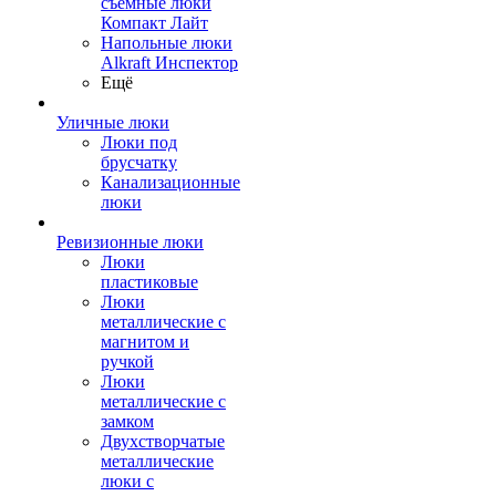
съемные люки
Компакт Лайт
Напольные люки
Alkraft Инспектор
Ещё
Уличные люки
Люки под
брусчатку
Канализационные
люки
Ревизионные люки
Люки
пластиковые
Люки
металлические с
магнитом и
ручкой
Люки
металлические с
замком
Двухстворчатые
металлические
люки с