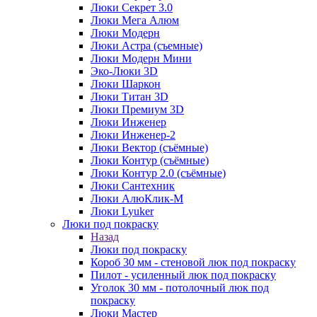
Люки Секрет 3.0
Люки Мега Алюм
Люки Модерн
Люки Астра (съемные)
Люки Модерн Мини
Эко-Люки 3D
Люки Шаркон
Люки Титан 3D
Люки Премиум 3D
Люки Инженер
Люки Инженер-2
Люки Вектор (съёмные)
Люки Контур (съёмные)
Люки Контур 2.0 (съёмные)
Люки Сантехник
Люки АлюКлик-М
Люки Lyuker
Люки под покраску
Назад
Люки под покраску
Короб 30 мм - стеновой люк под покраску
Пилот - усиленный люк под покраску
Уголок 30 мм - потолочный люк под
покраску
Люки Мастер