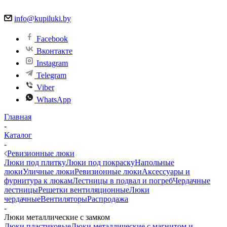
info@kupiluki.by
Facebook
Вконтакте
Instagram
Telegram
Viber
WhatsApp
Главная
-
Каталог
-
Ревизионные люки
Люки под плитку
Люки под покраску
Напольные
люки
Уличные люки
Ревизионные люки
Аксессуары и
фурнитура к люкам
Лестницы в подвал и погреб
Чердачные
лестницы
Решетки вентиляционные
Люки
чердачные
Вентиляторы
Распродажа
-
Люки металлические с замком
Люки пластиковые
Люки металлические с магнитом и