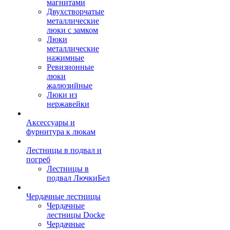
магнитами
Двухстворчатые
металлические
люки с замком
Люки
металлические
нажимные
Ревизионные
люки
жалюзийные
Люки из
нержавейки
Аксессуары и
фурнитура к люкам
Лестницы в подвал и
погреб
Лестницы в
подвал ЛючкиБел
Чердачные лестницы
Чердачные
лестницы Docke
Чердачные