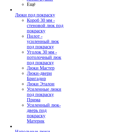
Ещё
Люки под покраску
Короб 30 мм -
стеновой люк под
покраску
Пилот -
усиленный люк
под покраску
Уголок 30 мм -
потолочный люк
под покраску
Люки Мастер
Люки-двери
Бригадир
Люки Эталон
Усиленные люки
под покраску
Прима
Усиленный люк-
дверь под
покраску
Материк
Напольные люки