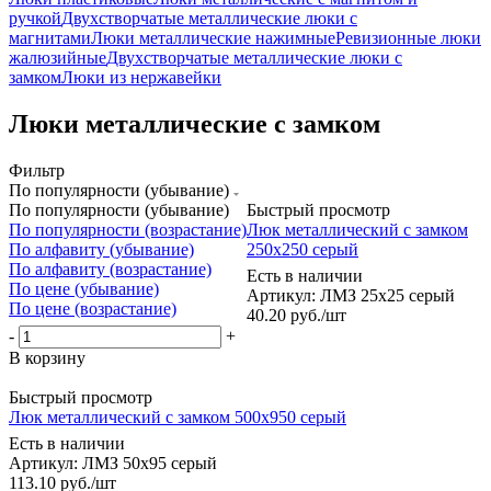
ручкой
Двухстворчатые металлические люки с
магнитами
Люки металлические нажимные
Ревизионные люки
жалюзийные
Двухстворчатые металлические люки с
замком
Люки из нержавейки
Люки металлические с замком
Фильтр
По популярности (убывание)
По популярности (убывание)
Быстрый просмотр
По популярности (возрастание)
Люк металлический с замком
По алфавиту (убывание)
250х250 серый
По алфавиту (возрастание)
Есть в наличии
По цене (убывание)
Артикул: ЛМЗ 25х25 серый
По цене (возрастание)
40.20
руб.
/шт
-
+
В корзину
Быстрый просмотр
Люк металлический с замком 500х950 серый
Есть в наличии
Артикул: ЛМЗ 50х95 серый
113.10
руб.
/шт