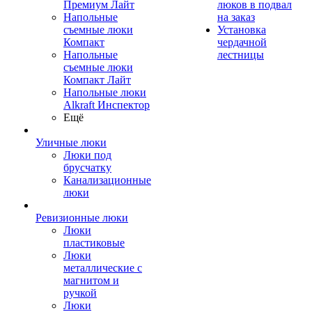
Премиум Лайт
люков в подвал
Напольные
на заказ
съемные люки
Установка
Компакт
чердачной
Напольные
лестницы
съемные люки
Компакт Лайт
Напольные люки
Alkraft Инспектор
Ещё
Уличные люки
Люки под
брусчатку
Канализационные
люки
Ревизионные люки
Люки
пластиковые
Люки
металлические с
магнитом и
ручкой
Люки