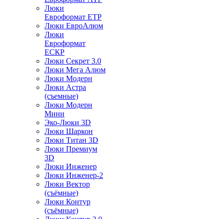
Люки
Евроформат ЕТР
Люки ЕвроАлюм
Люки
Евроформат
ЕСКР
Люки Секрет 3.0
Люки Мега Алюм
Люки Модерн
Люки Астра
(съемные)
Люки Модерн
Мини
Эко-Люки 3D
Люки Шаркон
Люки Титан 3D
Люки Премиум
3D
Люки Инженер
Люки Инженер-2
Люки Вектор
(съёмные)
Люки Контур
(съёмные)