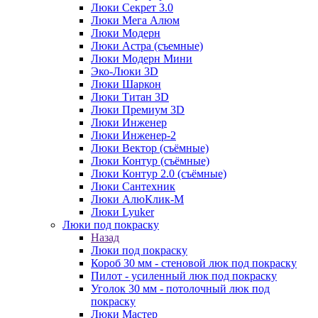
Люки Секрет 3.0
Люки Мега Алюм
Люки Модерн
Люки Астра (съемные)
Люки Модерн Мини
Эко-Люки 3D
Люки Шаркон
Люки Титан 3D
Люки Премиум 3D
Люки Инженер
Люки Инженер-2
Люки Вектор (съёмные)
Люки Контур (съёмные)
Люки Контур 2.0 (съёмные)
Люки Сантехник
Люки АлюКлик-М
Люки Lyuker
Люки под покраску
Назад
Люки под покраску
Короб 30 мм - стеновой люк под покраску
Пилот - усиленный люк под покраску
Уголок 30 мм - потолочный люк под
покраску
Люки Мастер