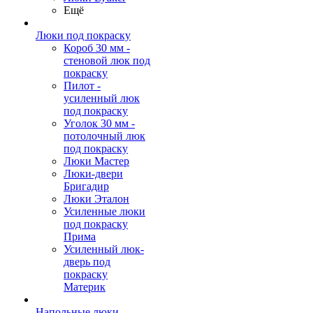
Ещё
Люки под покраску
Короб 30 мм -
стеновой люк под
покраску
Пилот -
усиленный люк
под покраску
Уголок 30 мм -
потолочный люк
под покраску
Люки Мастер
Люки-двери
Бригадир
Люки Эталон
Усиленные люки
под покраску
Прима
Усиленный люк-
дверь под
покраску
Материк
Напольные люки