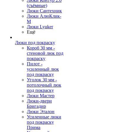
Люки Контур 2.0
(съёмные)
Люки Сантехник
Люки АлюКлик-
М
Люки Lyuker
Ещё
Люки под покраску
Короб 30 мм -
стеновой люк под
покраску
Пилот -
усиленный люк
под покраску
Уголок 30 мм -
потолочный люк
под покраску
Люки Мастер
Люки-двери
Бригадир
Люки Эталон
Усиленные люки
под покраску
Прима