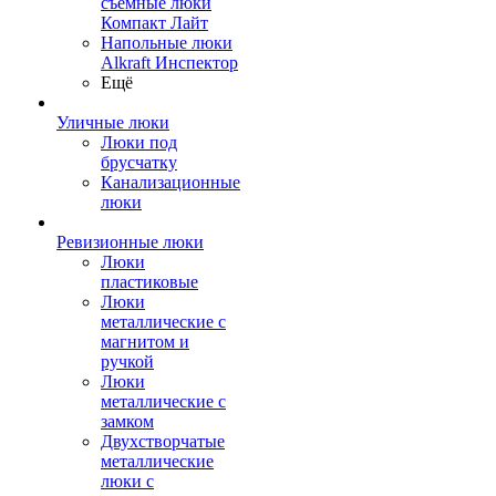
съемные люки
Компакт Лайт
Напольные люки
Alkraft Инспектор
Ещё
Уличные люки
Люки под
брусчатку
Канализационные
люки
Ревизионные люки
Люки
пластиковые
Люки
металлические с
магнитом и
ручкой
Люки
металлические с
замком
Двухстворчатые
металлические
люки с