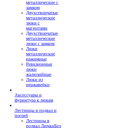
металлические с
замком
Двухстворчатые
металлические
люки с
магнитами
Двухстворчатые
металлические
люки с замком
Люки
металлические
нажимные
Ревизионные
люки
жалюзийные
Люки из
нержавейки
Аксессуары и
фурнитура к люкам
Лестницы в подвал и
погреб
Лестницы в
подвал ЛючкиБел