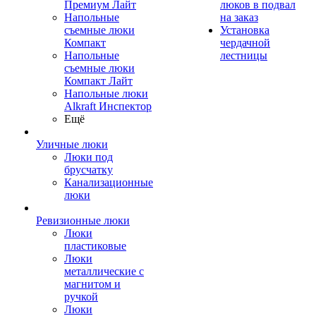
Премиум Лайт
люков в подвал
Напольные
на заказ
съемные люки
Установка
Компакт
чердачной
Напольные
лестницы
съемные люки
Компакт Лайт
Напольные люки
Alkraft Инспектор
Ещё
Уличные люки
Люки под
брусчатку
Канализационные
люки
Ревизионные люки
Люки
пластиковые
Люки
металлические с
магнитом и
ручкой
Люки