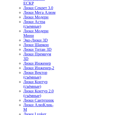
ЕСКР
Люки Секрет 3.0
Люки Мега Алюм
Люки Модерн
Люки Астра
(съемные)
Люки Модерн
Мини
Эко-Люки 3D
Люки Шаркон
Люки Титан 3D
Люки Премиум
3D
Люки Инженер
Люки Инженер-2
Люки Вектор
(съёмные)
Люки Контур
(съёмные)
Люки Контур 2.0
(съёмные)
Люки Сантехник
Люки АлюКлик-
М
Люки Lyuker