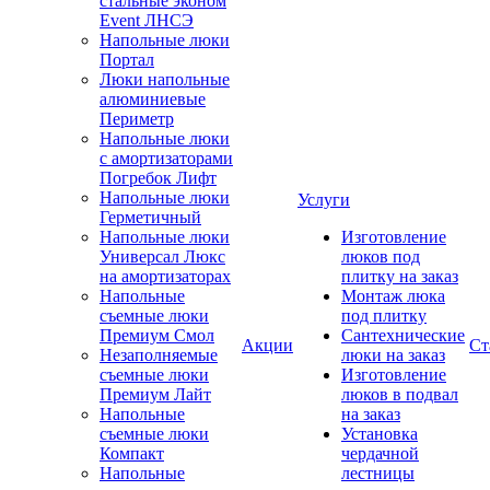
стальные эконом
Event ЛНСЭ
Напольные люки
Портал
Люки напольные
алюминиевые
Периметр
Напольные люки
с амортизаторами
Погребок Лифт
Напольные люки
Услуги
Герметичный
Напольные люки
Изготовление
Универсал Люкс
люков под
на амортизаторах
плитку на заказ
Напольные
Монтаж люка
съемные люки
под плитку
Премиум Смол
Сантехнические
Акции
Ст
Незаполняемые
люки на заказ
съемные люки
Изготовление
Премиум Лайт
люков в подвал
Напольные
на заказ
съемные люки
Установка
Компакт
чердачной
Напольные
лестницы