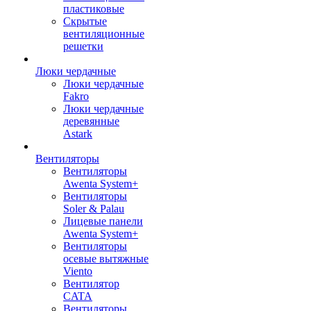
пластиковые
Скрытые
вентиляционные
решетки
Люки чердачные
Люки чердачные
Fakro
Люки чердачные
деревянные
Astark
Вентиляторы
Вентиляторы
Awenta System+
Вентиляторы
Soler & Palau
Лицевые панели
Awenta System+
Вентиляторы
осевые вытяжные
Viento
Вентилятор
CATA
Вентиляторы