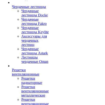
Чердачные лестницы
Чердачные
лестницы Docke
Чердачные
лестницы Fakro
Чердачные
лестницы Keylite
Аксессуары для
чердачных
лестниц
Чердачные
лестницы Astark
Лестницы
чердачные Oman
Решетки
вентиляционные
Решетки
радиаторные
Решетки
вентиляционные
металлические
Решетки
вентиляционные