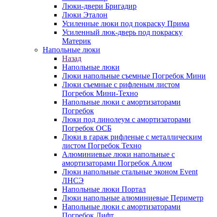
Люки-двери Бригадир
Люки Эталон
Усиленные люки под покраску Прима
Усиленный люк-дверь под покраску
Материк
Напольные люки
Назад
Напольные люки
Люки напольные съемные Погребок Мини
Люки съемные с рифленым листом
Погребок Мини-Техно
Напольные люки с амортизаторами
Погребок
Люки под линолеум с амортизаторами
Погребок ОСБ
Люки в гараж рифленые с металлическим
листом Погребок Техно
Алюминиевые люки напольные с
амортизаторами Погребок Алюм
Люки напольные стальные эконом Event
ЛНСЭ
Напольные люки Портал
Люки напольные алюминиевые Периметр
Напольные люки с амортизаторами
Погребок Лифт