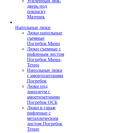
Усиленный люк-
дверь под
покраску
Материк
Напольные люки
Люки напольные
съемные
Погребок Мини
Люки съемные с
рифленым листом
Погребок Мини-
Техно
Напольные люки
с амортизаторами
Погребок
Люки под
линолеум с
амортизаторами
Погребок ОСБ
Люки в гараж
рифленые с
металлическим
листом Погребок
Техно