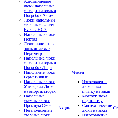
Алюминиевые
люки напольные
с амортизаторами
Погребок Алюм
Люки напольные
стальные эконом
Event ЛНСЭ
Напольные люки
Портал
Люки напольные
алюминиевые
Периметр
Напольные люки
с амортизаторами
Погребок Лифт
Напольные люки
Услуги
Герметичный
Напольные люки
Изготовление
Универсал Люкс
люков под
на амортизаторах
плитку на заказ
Напольные
Монтаж люка
съемные люки
под плитку
Премиум Смол
Сантехнические
Акции
Ст
Незаполняемые
люки на заказ
съемные люки
Изготовление