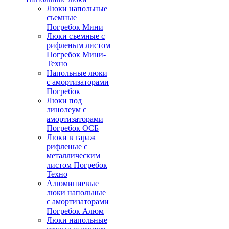
Люки напольные
съемные
Погребок Мини
Люки съемные с
рифленым листом
Погребок Мини-
Техно
Напольные люки
с амортизаторами
Погребок
Люки под
линолеум с
амортизаторами
Погребок ОСБ
Люки в гараж
рифленые с
металлическим
листом Погребок
Техно
Алюминиевые
люки напольные
с амортизаторами
Погребок Алюм
Люки напольные