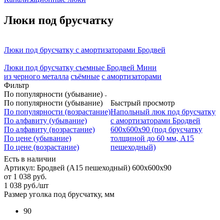
Люки под брусчатку
Люки под брусчатку с амортизаторами Бродвей
Люки под брусчатку съемные Бродвей Мини
из черного металла
съёмные
с амортизаторами
Фильтр
По популярности (убывание)
По популярности (убывание)
Быстрый просмотр
По популярности (возрастание)
Напольный люк под брусчатку
По алфавиту (убывание)
с амортизаторами Бродвей
По алфавиту (возрастание)
600х600х90 (под брусчатку
По цене (убывание)
толщиной до 60 мм, А15
По цене (возрастание)
пешеходный)
Есть в наличии
Артикул: Бродвей (А15 пешеходный) 600х600х90
от
1 038 руб.
1 038
руб.
/шт
Размер уголка под брусчатку, мм
90