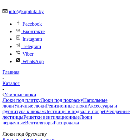
info@kupiluki.by
Facebook
Вконтакте
Instagram
Telegram
Viber
WhatsApp
Главная
-
Каталог
-
Уличные люки
Люки под плитку
Люки под покраску
Напольные
люки
Уличные люки
Ревизионные люки
Аксессуары и
фурнитура к люкам
Лестницы в подвал и погреб
Чердачные
лестницы
Решетки вентиляционные
Люки
чердачные
Вентиляторы
Распродажа
-
Люки под брусчатку
Канализационные люки