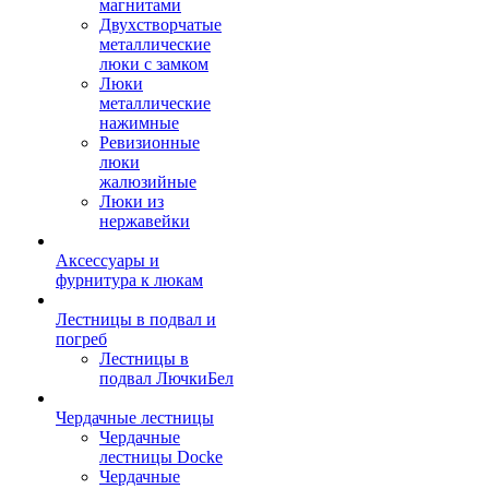
магнитами
Двухстворчатые
металлические
люки с замком
Люки
металлические
нажимные
Ревизионные
люки
жалюзийные
Люки из
нержавейки
Аксессуары и
фурнитура к люкам
Лестницы в подвал и
погреб
Лестницы в
подвал ЛючкиБел
Чердачные лестницы
Чердачные
лестницы Docke
Чердачные