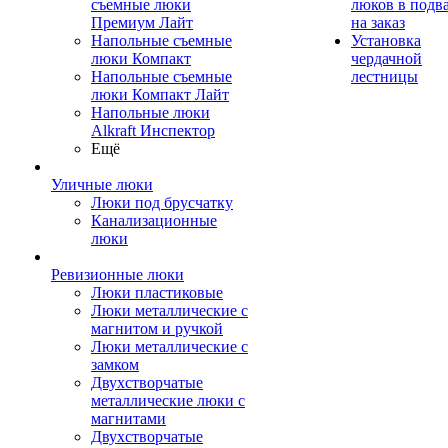
съемные люки
люков в подв
Премиум Лайт
на заказ
Напольные съемные
Установка
люки Компакт
чердачной
Напольные съемные
лестницы
люки Компакт Лайт
Напольные люки
Alkraft Инспектор
Ещё
Уличные люки
Люки под брусчатку
Канализационные
люки
Ревизионные люки
Люки пластиковые
Люки металлические с
магнитом и ручкой
Люки металлические с
замком
Двухстворчатые
металлические люки с
магнитами
Двухстворчатые