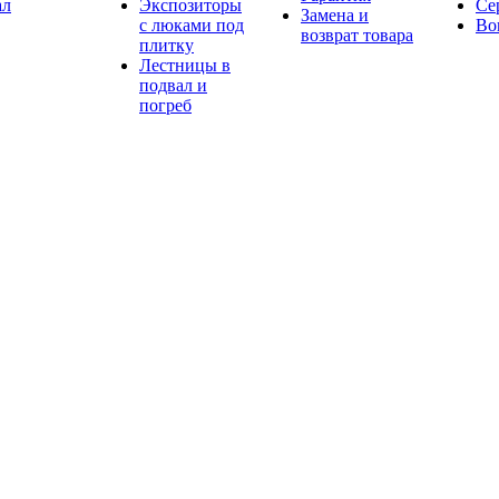
ал
Экспозиторы
Се
Замена и
с люками под
Во
возврат товара
плитку
Лестницы в
подвал и
погреб