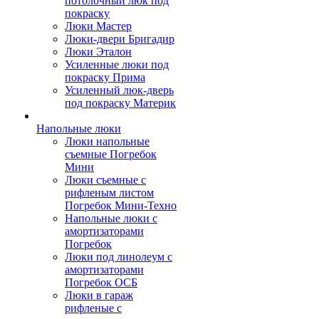
потолочный люк под
покраску
Люки Мастер
Люки-двери Бригадир
Люки Эталон
Усиленные люки под
покраску Прима
Усиленный люк-дверь
под покраску Материк
Напольные люки
Люки напольные
съемные Погребок
Мини
Люки съемные с
рифленым листом
Погребок Мини-Техно
Напольные люки с
амортизаторами
Погребок
Люки под линолеум с
амортизаторами
Погребок ОСБ
Люки в гараж
рифленые с