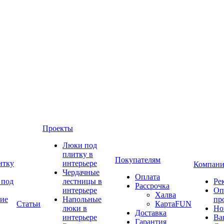
Проекты
Люки под
плитку в
Покупателям
итку
интерьере
Компани
Чердачные
Оплата
 под
лестницы в
Ре
Рассрочка
интерьере
Оп
Халва
ие
Напольные
пр
Статьи
КартаFUN
люки в
Но
Доставка
интерьере
Ва
Гарантия