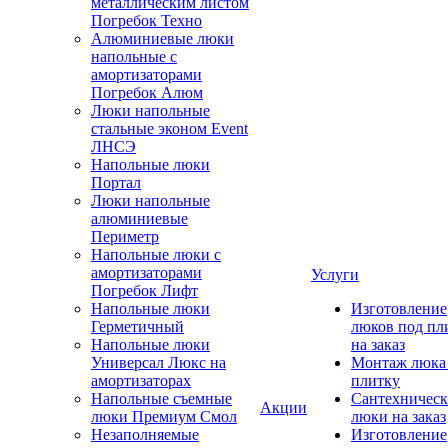
металлическим листом
Погребок Техно
Алюминиевые люки
напольные с
амортизаторами
Погребок Алюм
Люки напольные
стальные эконом Event
ЛНСЭ
Напольные люки
Портал
Люки напольные
алюминиевые
Периметр
Напольные люки с
амортизаторами
Услуги
Погребок Лифт
Напольные люки
Изготовление
Герметичный
люков под пл
Напольные люки
на заказ
Универсал Люкс на
Монтаж люка
амортизаторах
плитку
Напольные съемные
Сантехническ
Акции
люки Премиум Смол
люки на заказ
Незаполняемые
Изготовление