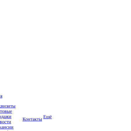
я
квизиты
товые
одажи
Ещё
Контакты
вости
кансии