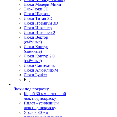
Люки Модерн Мини
Эко-Люки 3D
Люки Шаркон
Люки Титан 3D
Люки Премиум 3D
Люки Инженер
Люки Инженер-2
Люки Вектор
(съёмные)
Люки Контур
(съёмные)
Люки Контур 2.0
(съёмные)
Люки Сантехник
Люки АлюКлик-М
Люки Lyuker
Ещё
Люки под покраску
Короб 30 мм - стеновой
люк под покраску
Пилот - усиленный
люк под покраску
Уголок 30 мм -