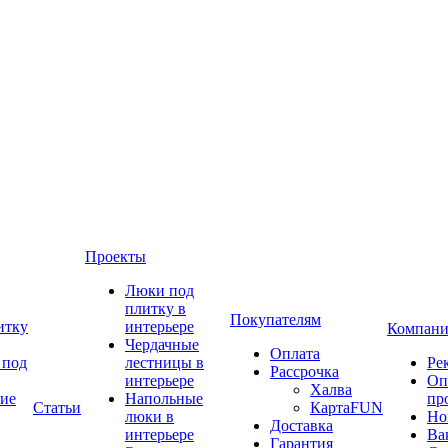
Проекты
Люки под
плитку в
Покупателям
итку
интерьере
Компани
Чердачные
Оплата
 под
лестницы в
Ре
Рассрочка
интерьере
Оп
Халва
ие
Напольные
пр
Статьи
КартаFUN
люки в
Но
Доставка
интерьере
Ва
Гарантия