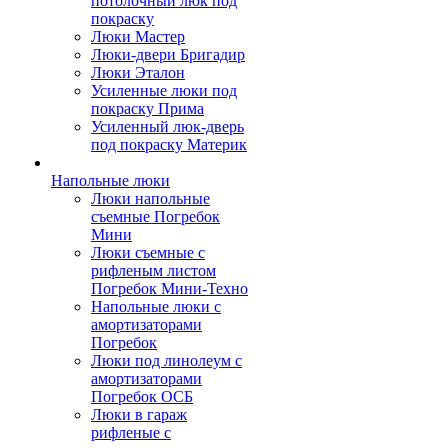
потолочный люк под
покраску
Люки Мастер
Люки-двери Бригадир
Люки Эталон
Усиленные люки под
покраску Прима
Усиленный люк-дверь
под покраску Материк
Напольные люки
Люки напольные
съемные Погребок
Мини
Люки съемные с
рифленым листом
Погребок Мини-Техно
Напольные люки с
амортизаторами
Погребок
Люки под линолеум с
амортизаторами
Погребок ОСБ
Люки в гараж
рифленые с