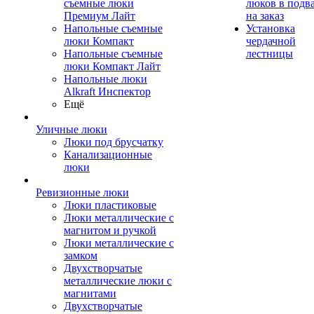
съемные люки
люков в подв
Премиум Лайт
на заказ
Напольные съемные
Установка
люки Компакт
чердачной
Напольные съемные
лестницы
люки Компакт Лайт
Напольные люки
Alkraft Инспектор
Ещё
Уличные люки
Люки под брусчатку
Канализационные
люки
Ревизионные люки
Люки пластиковые
Люки металлические с
магнитом и ручкой
Люки металлические с
замком
Двухстворчатые
металлические люки с
магнитами
Двухстворчатые