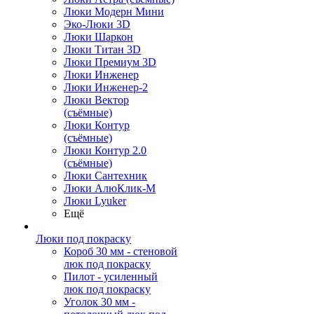
Люки Модерн Мини
Эко-Люки 3D
Люки Шаркон
Люки Титан 3D
Люки Премиум 3D
Люки Инженер
Люки Инженер-2
Люки Вектор
(съёмные)
Люки Контур
(съёмные)
Люки Контур 2.0
(съёмные)
Люки Сантехник
Люки АлюКлик-М
Люки Lyuker
Ещё
Люки под покраску
Короб 30 мм - стеновой
люк под покраску
Пилот - усиленный
люк под покраску
Уголок 30 мм -