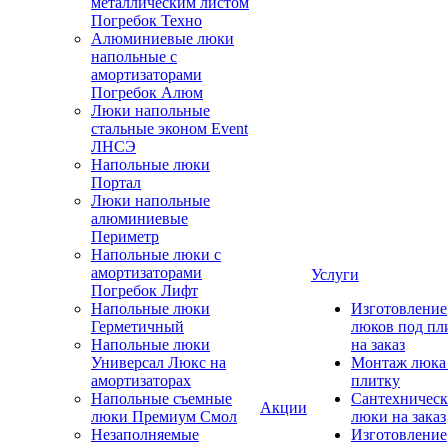
металлическим листом
Погребок Техно
Алюминиевые люки
напольные с
амортизаторами
Погребок Алюм
Люки напольные
стальные эконом Event
ЛНСЭ
Напольные люки
Портал
Люки напольные
алюминиевые
Периметр
Напольные люки с
амортизаторами
Услуги
Погребок Лифт
Напольные люки
Изготовление
Герметичный
люков под пл
Напольные люки
на заказ
Универсал Люкс на
Монтаж люка
амортизаторах
плитку
Напольные съемные
Сантехническ
Акции
люки Премиум Смол
люки на заказ
Незаполняемые
Изготовление