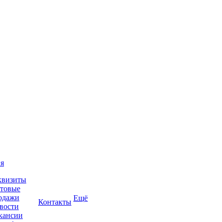
я
квизиты
товые
одажи
Ещё
Контакты
вости
кансии