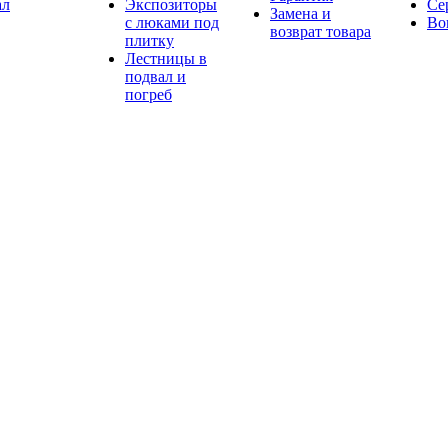
ал
Экспозиторы
Се
Замена и
с люками под
Во
возврат товара
плитку
Лестницы в
подвал и
погреб