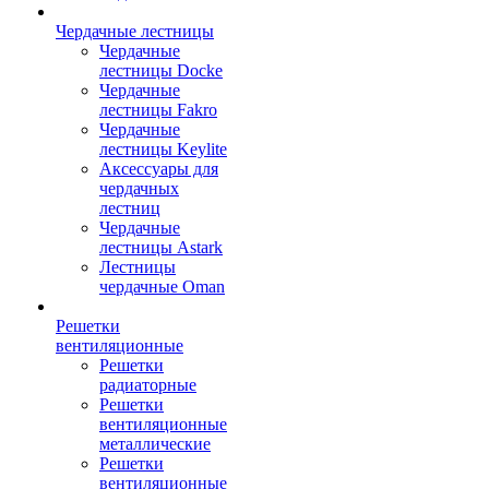
Чердачные лестницы
Чердачные
лестницы Docke
Чердачные
лестницы Fakro
Чердачные
лестницы Keylite
Аксессуары для
чердачных
лестниц
Чердачные
лестницы Astark
Лестницы
чердачные Oman
Решетки
вентиляционные
Решетки
радиаторные
Решетки
вентиляционные
металлические
Решетки
вентиляционные