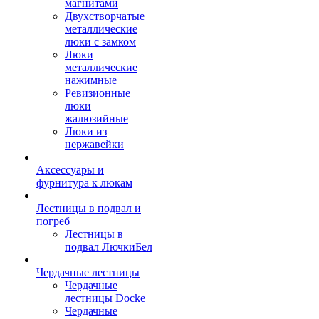
магнитами
Двухстворчатые
металлические
люки с замком
Люки
металлические
нажимные
Ревизионные
люки
жалюзийные
Люки из
нержавейки
Аксессуары и
фурнитура к люкам
Лестницы в подвал и
погреб
Лестницы в
подвал ЛючкиБел
Чердачные лестницы
Чердачные
лестницы Docke
Чердачные