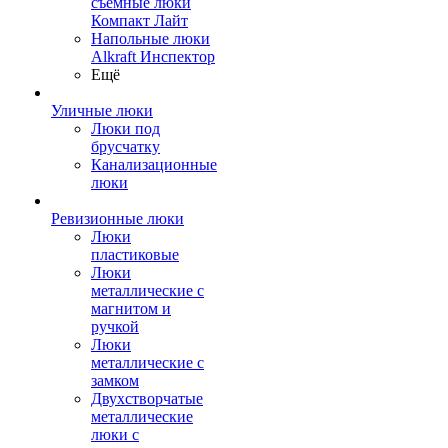
съемные люки
Компакт Лайт
Напольные люки
Alkraft Инспектор
Ещё
Уличные люки
Люки под
брусчатку
Канализационные
люки
Ревизионные люки
Люки
пластиковые
Люки
металлические с
магнитом и
ручкой
Люки
металлические с
замком
Двухстворчатые
металлические
люки с