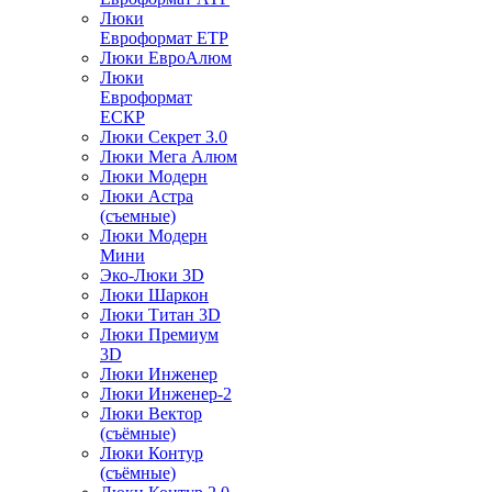
Люки
Евроформат ЕТР
Люки ЕвроАлюм
Люки
Евроформат
ЕСКР
Люки Секрет 3.0
Люки Мега Алюм
Люки Модерн
Люки Астра
(съемные)
Люки Модерн
Мини
Эко-Люки 3D
Люки Шаркон
Люки Титан 3D
Люки Премиум
3D
Люки Инженер
Люки Инженер-2
Люки Вектор
(съёмные)
Люки Контур
(съёмные)