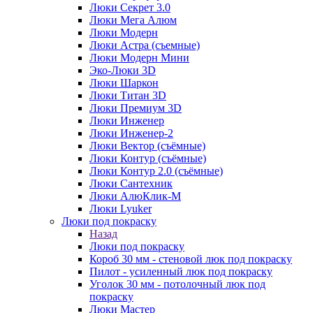
Люки Секрет 3.0
Люки Мега Алюм
Люки Модерн
Люки Астра (съемные)
Люки Модерн Мини
Эко-Люки 3D
Люки Шаркон
Люки Титан 3D
Люки Премиум 3D
Люки Инженер
Люки Инженер-2
Люки Вектор (съёмные)
Люки Контур (съёмные)
Люки Контур 2.0 (съёмные)
Люки Сантехник
Люки АлюКлик-М
Люки Lyuker
Люки под покраску
Назад
Люки под покраску
Короб 30 мм - стеновой люк под покраску
Пилот - усиленный люк под покраску
Уголок 30 мм - потолочный люк под
покраску
Люки Мастер