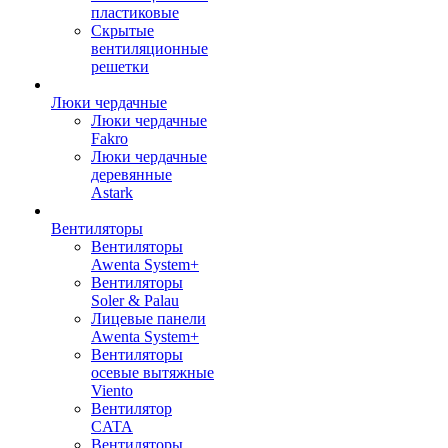
пластиковые
Скрытые
вентиляционные
решетки
Люки чердачные
Люки чердачные
Fakro
Люки чердачные
деревянные
Astark
Вентиляторы
Вентиляторы
Awenta System+
Вентиляторы
Soler & Palau
Лицевые панели
Awenta System+
Вентиляторы
осевые вытяжные
Viento
Вентилятор
CATA
Вентиляторы