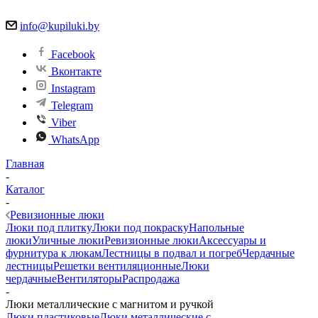
info@kupiluki.by
Facebook
Вконтакте
Instagram
Telegram
Viber
WhatsApp
Главная
-
Каталог
-
Ревизионные люки
Люки под плитку
Люки под покраску
Напольные
люки
Уличные люки
Ревизионные люки
Аксессуары и
фурнитура к люкам
Лестницы в подвал и погреб
Чердачные
лестницы
Решетки вентиляционные
Люки
чердачные
Вентиляторы
Распродажа
-
Люки металлические с магнитом и ручкой
Люки пластиковые
Люки металлические с