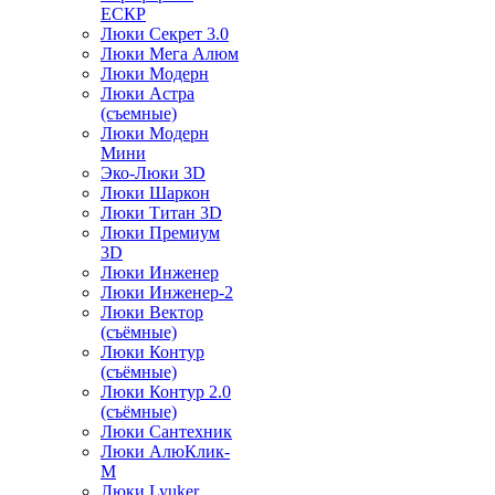
ЕСКР
Люки Секрет 3.0
Люки Мега Алюм
Люки Модерн
Люки Астра
(съемные)
Люки Модерн
Мини
Эко-Люки 3D
Люки Шаркон
Люки Титан 3D
Люки Премиум
3D
Люки Инженер
Люки Инженер-2
Люки Вектор
(съёмные)
Люки Контур
(съёмные)
Люки Контур 2.0
(съёмные)
Люки Сантехник
Люки АлюКлик-
М
Люки Lyuker