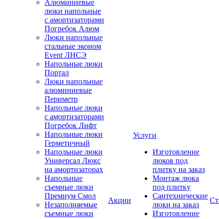
Алюминиевые
люки напольные
с амортизаторами
Погребок Алюм
Люки напольные
стальные эконом
Event ЛНСЭ
Напольные люки
Портал
Люки напольные
алюминиевые
Периметр
Напольные люки
с амортизаторами
Погребок Лифт
Напольные люки
Услуги
Герметичный
Напольные люки
Изготовление
Универсал Люкс
люков под
на амортизаторах
плитку на заказ
Напольные
Монтаж люка
съемные люки
под плитку
Премиум Смол
Сантехнические
Акции
Ст
Незаполняемые
люки на заказ
съемные люки
Изготовление