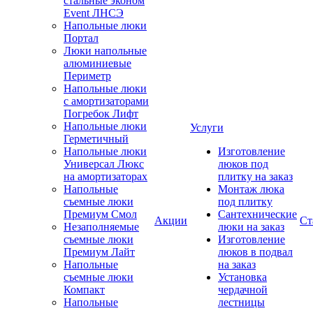
стальные эконом
Event ЛНСЭ
Напольные люки
Портал
Люки напольные
алюминиевые
Периметр
Напольные люки
с амортизаторами
Погребок Лифт
Напольные люки
Услуги
Герметичный
Напольные люки
Изготовление
Универсал Люкс
люков под
на амортизаторах
плитку на заказ
Напольные
Монтаж люка
съемные люки
под плитку
Премиум Смол
Сантехнические
Акции
Ст
Незаполняемые
люки на заказ
съемные люки
Изготовление
Премиум Лайт
люков в подвал
Напольные
на заказ
съемные люки
Установка
Компакт
чердачной
Напольные
лестницы