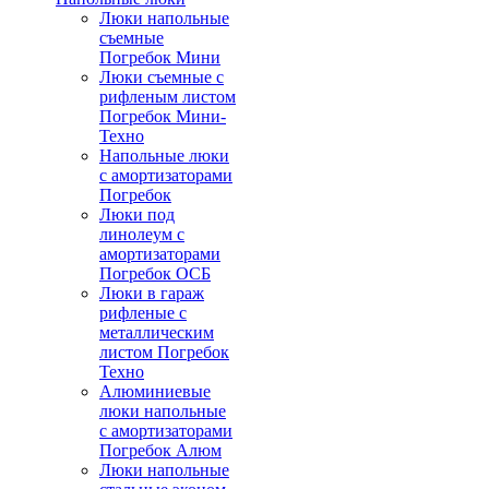
Люки напольные
съемные
Погребок Мини
Люки съемные с
рифленым листом
Погребок Мини-
Техно
Напольные люки
с амортизаторами
Погребок
Люки под
линолеум с
амортизаторами
Погребок ОСБ
Люки в гараж
рифленые с
металлическим
листом Погребок
Техно
Алюминиевые
люки напольные
с амортизаторами
Погребок Алюм
Люки напольные