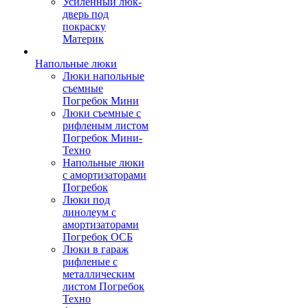
Усиленный люк-
дверь под
покраску
Материк
Напольные люки
Люки напольные
съемные
Погребок Мини
Люки съемные с
рифленым листом
Погребок Мини-
Техно
Напольные люки
с амортизаторами
Погребок
Люки под
линолеум с
амортизаторами
Погребок ОСБ
Люки в гараж
рифленые с
металлическим
листом Погребок
Техно