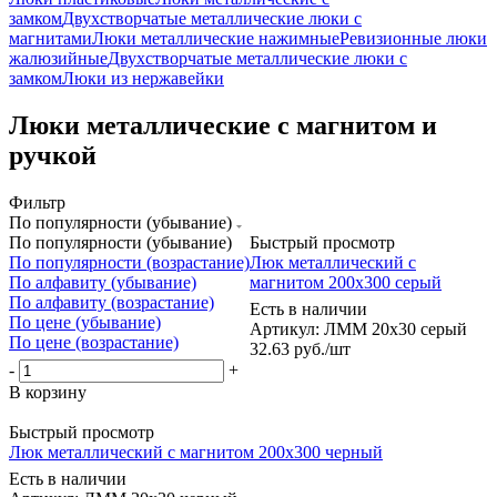
замком
Двухстворчатые металлические люки с
магнитами
Люки металлические нажимные
Ревизионные люки
жалюзийные
Двухстворчатые металлические люки с
замком
Люки из нержавейки
Люки металлические с магнитом и
ручкой
Фильтр
По популярности (убывание)
По популярности (убывание)
Быстрый просмотр
По популярности (возрастание)
Люк металлический с
По алфавиту (убывание)
магнитом 200х300 серый
По алфавиту (возрастание)
Есть в наличии
По цене (убывание)
Артикул: ЛММ 20х30 серый
По цене (возрастание)
32.63
руб.
/шт
-
+
В корзину
Быстрый просмотр
Люк металлический с магнитом 200х300 черный
Есть в наличии