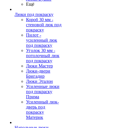
Ещё
Люки под покраску
Короб 30 мм -
стеновой люк под
покраску
Пилот -
усиленный люк
под покраску
Уголок 30 мм -
потолочный люк
под покраску
Люки Мастер
Люки-двери
Бригадир
Люки Эталон
Усиленные люки
под покраску
Прима
Усиленный люк-
дверь под
покраску
Материк
Напольные люки