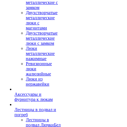
металлические с
замком
Двухстворчатые
металлические
люки с
магнитами
Двухстворчатые
металлические
люки с замком
Люки
металлические
нажимные
Ревизионные
люки
жалюзийные
Люки из
нержавейки
Аксессуары и
фурнитура к люкам
Лестницы в подвал и
погреб
Лестницы в
подвал ЛючкиБел