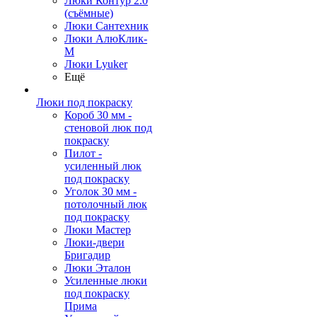
Люки Контур 2.0
(съёмные)
Люки Сантехник
Люки АлюКлик-
М
Люки Lyuker
Ещё
Люки под покраску
Короб 30 мм -
стеновой люк под
покраску
Пилот -
усиленный люк
под покраску
Уголок 30 мм -
потолочный люк
под покраску
Люки Мастер
Люки-двери
Бригадир
Люки Эталон
Усиленные люки
под покраску
Прима