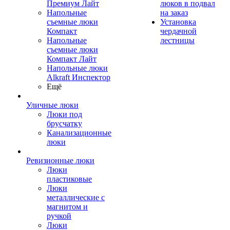
Премиум Лайт
люков в подвал
Напольные
на заказ
съемные люки
Установка
Компакт
чердачной
Напольные
лестницы
съемные люки
Компакт Лайт
Напольные люки
Alkraft Инспектор
Ещё
Уличные люки
Люки под
брусчатку
Канализационные
люки
Ревизионные люки
Люки
пластиковые
Люки
металлические с
магнитом и
ручкой
Люки