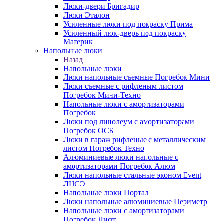
Люки-двери Бригадир
Люки Эталон
Усиленные люки под покраску Прима
Усиленный люк-дверь под покраску
Материк
Напольные люки
Назад
Напольные люки
Люки напольные съемные Погребок Мини
Люки съемные с рифленым листом
Погребок Мини-Техно
Напольные люки с амортизаторами
Погребок
Люки под линолеум с амортизаторами
Погребок ОСБ
Люки в гараж рифленые с металлическим
листом Погребок Техно
Алюминиевые люки напольные с
амортизаторами Погребок Алюм
Люки напольные стальные эконом Event
ЛНСЭ
Напольные люки Портал
Люки напольные алюминиевые Периметр
Напольные люки с амортизаторами
Погребок Лифт