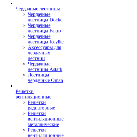
Чердачные лестницы
Чердачные
лестницы Docke
Чердачные
лестницы Fakro
Чердачные
лестницы Keylite
Аксессуары для
чердачных
лестниц
Чердачные
лестницы Astark
Лестницы
чердачные Oman
Решетки
вентиляционные
Решетки
радиаторные
Решетки
вентиляционные
металлические
Решетки
вентиляционные