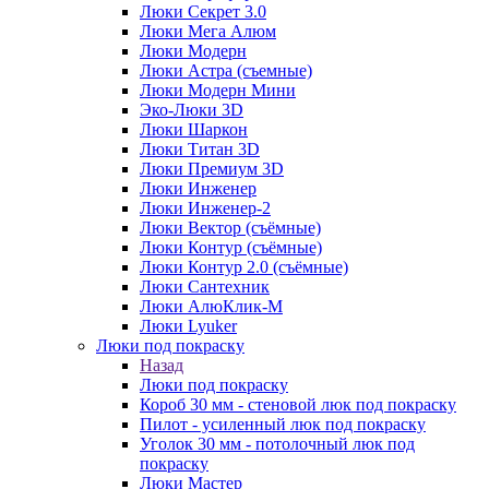
Люки Секрет 3.0
Люки Мега Алюм
Люки Модерн
Люки Астра (съемные)
Люки Модерн Мини
Эко-Люки 3D
Люки Шаркон
Люки Титан 3D
Люки Премиум 3D
Люки Инженер
Люки Инженер-2
Люки Вектор (съёмные)
Люки Контур (съёмные)
Люки Контур 2.0 (съёмные)
Люки Сантехник
Люки АлюКлик-М
Люки Lyuker
Люки под покраску
Назад
Люки под покраску
Короб 30 мм - стеновой люк под покраску
Пилот - усиленный люк под покраску
Уголок 30 мм - потолочный люк под
покраску
Люки Мастер