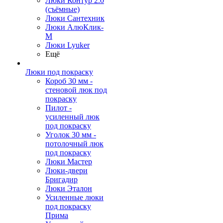
Люки Контур 2.0
(съёмные)
Люки Сантехник
Люки АлюКлик-
М
Люки Lyuker
Ещё
Люки под покраску
Короб 30 мм -
стеновой люк под
покраску
Пилот -
усиленный люк
под покраску
Уголок 30 мм -
потолочный люк
под покраску
Люки Мастер
Люки-двери
Бригадир
Люки Эталон
Усиленные люки
под покраску
Прима