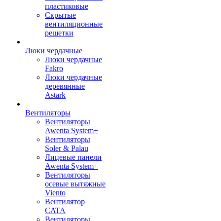
пластиковые
Скрытые
вентиляционные
решетки
Люки чердачные
Люки чердачные
Fakro
Люки чердачные
деревянные
Astark
Вентиляторы
Вентиляторы
Awenta System+
Вентиляторы
Soler & Palau
Лицевые панели
Awenta System+
Вентиляторы
осевые вытяжные
Viento
Вентилятор
CATA
Вентиляторы