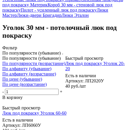
под покраску Материк
Короб 30 мм - стеновой люк под
покраску
Пилот - усиленный люк под покраску
Люки
Мастер
Люки-двери Бригадир
Люки Эталон
Уголок 30 мм - потолочный люк под
покраску
Фильтр
По популярности (убывание)
По популярности (убывание)
Быстрый просмотр
По популярности (возрастание)
Люк под покраску Уголок 20-
По алфавиту (убывание)
20
По алфавиту (возрастание)
Есть в наличии
По цене (убывание)
Артикул: ЛП2020У
По цене (возрастание)
40
руб.
/шт
-
+
В корзину
Быстрый просмотр
Люк под покраску Уголок 60-60
Есть в наличии
Артикул: ЛП6060У