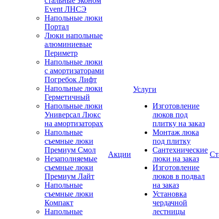
стальные эконом
Event ЛНСЭ
Напольные люки
Портал
Люки напольные
алюминиевые
Периметр
Напольные люки
с амортизаторами
Погребок Лифт
Напольные люки
Услуги
Герметичный
Напольные люки
Изготовление
Универсал Люкс
люков под
на амортизаторах
плитку на заказ
Напольные
Монтаж люка
съемные люки
под плитку
Премиум Смол
Сантехнические
Акции
Ст
Незаполняемые
люки на заказ
съемные люки
Изготовление
Премиум Лайт
люков в подвал
Напольные
на заказ
съемные люки
Установка
Компакт
чердачной
Напольные
лестницы