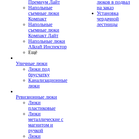
Премиум Лайт
люков в подвал
Напольные
на заказ
съемные люки
Установка
Компакт
чердачной
Напольные
лестницы
съемные люки
Компакт Лайт
Напольные люки
Alkraft Инспектор
Ещё
Уличные люки
Люки под
брусчатку
Канализационные
люки
Ревизионные люки
Люки
пластиковые
Люки
металлические с
магнитом и
ручкой
Люки