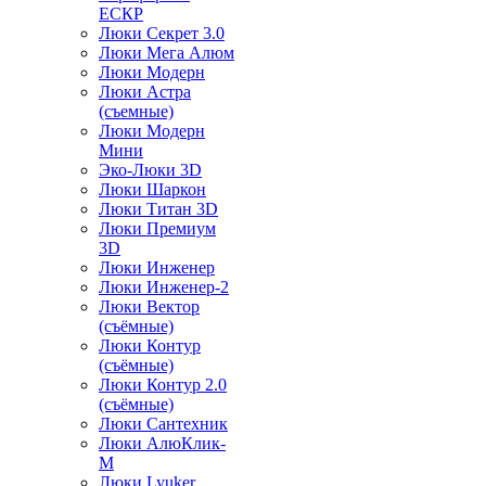
ЕСКР
Люки Секрет 3.0
Люки Мега Алюм
Люки Модерн
Люки Астра
(съемные)
Люки Модерн
Мини
Эко-Люки 3D
Люки Шаркон
Люки Титан 3D
Люки Премиум
3D
Люки Инженер
Люки Инженер-2
Люки Вектор
(съёмные)
Люки Контур
(съёмные)
Люки Контур 2.0
(съёмные)
Люки Сантехник
Люки АлюКлик-
М
Люки Lyuker