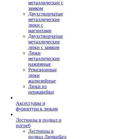
металлические с
замком
Двухстворчатые
металлические
люки с
магнитами
Двухстворчатые
металлические
люки с замком
Люки
металлические
нажимные
Ревизионные
люки
жалюзийные
Люки из
нержавейки
Аксессуары и
фурнитура к люкам
Лестницы в подвал и
погреб
Лестницы в
подвал ЛючкиБел