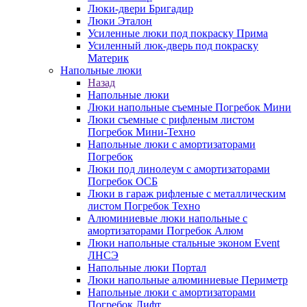
Люки-двери Бригадир
Люки Эталон
Усиленные люки под покраску Прима
Усиленный люк-дверь под покраску
Материк
Напольные люки
Назад
Напольные люки
Люки напольные съемные Погребок Мини
Люки съемные с рифленым листом
Погребок Мини-Техно
Напольные люки с амортизаторами
Погребок
Люки под линолеум с амортизаторами
Погребок ОСБ
Люки в гараж рифленые с металлическим
листом Погребок Техно
Алюминиевые люки напольные с
амортизаторами Погребок Алюм
Люки напольные стальные эконом Event
ЛНСЭ
Напольные люки Портал
Люки напольные алюминиевые Периметр
Напольные люки с амортизаторами
Погребок Лифт