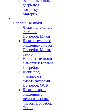
Усиленный люк-
дверь под
покраску
Материк
Напольные люки
Люки напольные
съемные
Погребок Мини
Люки съемные с
рифленым листом
Погребок Мини-
Техно
Напольные люки
с амортизаторами
Погребок
Люки под
линолеум с
амортизаторами
Погребок ОСБ
Люки в гараж
рифленые с
металлическим
листом Погребок
Техно