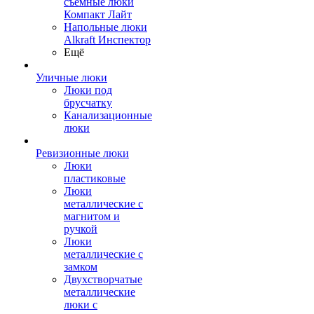
съемные люки
Компакт Лайт
Напольные люки
Alkraft Инспектор
Ещё
Уличные люки
Люки под
брусчатку
Канализационные
люки
Ревизионные люки
Люки
пластиковые
Люки
металлические с
магнитом и
ручкой
Люки
металлические с
замком
Двухстворчатые
металлические
люки с