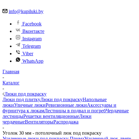
info@kupiluki.by
Facebook
Вконтакте
Instagram
Telegram
Viber
WhatsApp
Главная
-
Каталог
-
Люки под покраску
Люки под плитку
Люки под покраску
Напольные
люки
Уличные люки
Ревизионные люки
Аксессуары и
фурнитура к люкам
Лестницы в подвал и погреб
Чердачные
лестницы
Решетки вентиляционные
Люки
чердачные
Вентиляторы
Распродажа
-
Уголок 30 мм - потолочный люк под покраску
Усиленные люки под покраску Прима
Усиленный люк-дверь