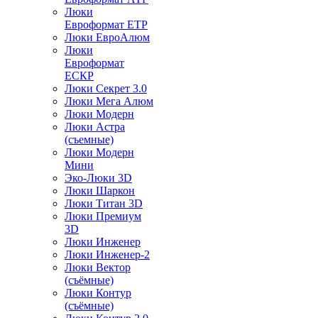
Люки
Евроформат ЕТР
Люки ЕвроАлюм
Люки
Евроформат
ЕСКР
Люки Секрет 3.0
Люки Мега Алюм
Люки Модерн
Люки Астра
(съемные)
Люки Модерн
Мини
Эко-Люки 3D
Люки Шаркон
Люки Титан 3D
Люки Премиум
3D
Люки Инженер
Люки Инженер-2
Люки Вектор
(съёмные)
Люки Контур
(съёмные)