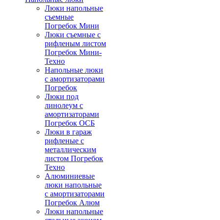
Люки напольные
съемные
Погребок Мини
Люки съемные с
рифленым листом
Погребок Мини-
Техно
Напольные люки
с амортизаторами
Погребок
Люки под
линолеум с
амортизаторами
Погребок ОСБ
Люки в гараж
рифленые с
металлическим
листом Погребок
Техно
Алюминиевые
люки напольные
с амортизаторами
Погребок Алюм
Люки напольные