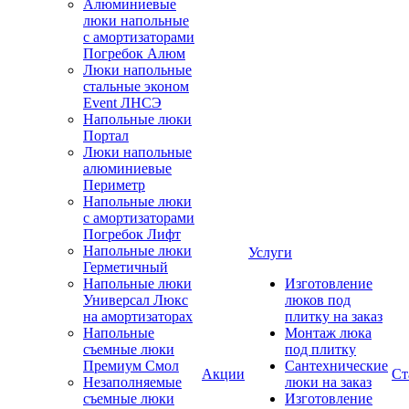
Алюминиевые
люки напольные
с амортизаторами
Погребок Алюм
Люки напольные
стальные эконом
Event ЛНСЭ
Напольные люки
Портал
Люки напольные
алюминиевые
Периметр
Напольные люки
с амортизаторами
Погребок Лифт
Напольные люки
Услуги
Герметичный
Напольные люки
Изготовление
Универсал Люкс
люков под
на амортизаторах
плитку на заказ
Напольные
Монтаж люка
съемные люки
под плитку
Премиум Смол
Сантехнические
Акции
Ст
Незаполняемые
люки на заказ
съемные люки
Изготовление