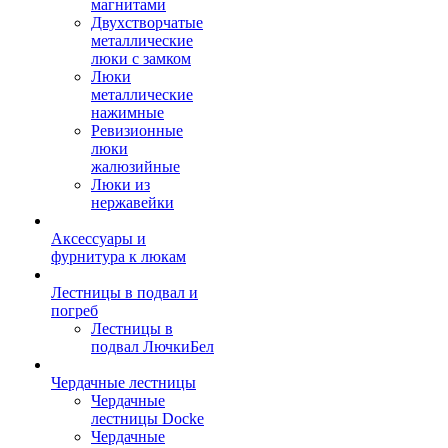
магнитами
Двухстворчатые
металлические
люки с замком
Люки
металлические
нажимные
Ревизионные
люки
жалюзийные
Люки из
нержавейки
Аксессуары и
фурнитура к люкам
Лестницы в подвал и
погреб
Лестницы в
подвал ЛючкиБел
Чердачные лестницы
Чердачные
лестницы Docke
Чердачные