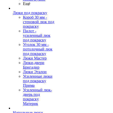
Ещё
Люки под покраску
Короб 30 мм -
стеновой люк под
покраску
Пилот -
усиленный люк
под покраску
Уголок 30 мм -
потолочный люк
под покраску
Люки Мастер
Люки-двери
Бригадир
Люки Эталон
Усиленные люки
под покраску
Прима
Усиленный люк-
дверь под
покраску
Материк
Напольные люки