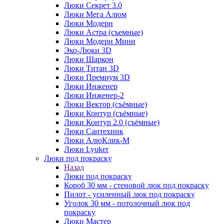
Люки Секрет 3.0
Люки Мега Алюм
Люки Модерн
Люки Астра (съемные)
Люки Модерн Мини
Эко-Люки 3D
Люки Шаркон
Люки Титан 3D
Люки Премиум 3D
Люки Инженер
Люки Инженер-2
Люки Вектор (съёмные)
Люки Контур (съёмные)
Люки Контур 2.0 (съёмные)
Люки Сантехник
Люки АлюКлик-М
Люки Lyuker
Люки под покраску
Назад
Люки под покраску
Короб 30 мм - стеновой люк под покраску
Пилот - усиленный люк под покраску
Уголок 30 мм - потолочный люк под
покраску
Люки Мастер