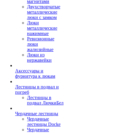
магнитами
Двухстворчатые
металлические
люки с замком
Люки
металлические
нажимные
Ревизионные
люки
жалюзийные
Люки из
нержавейки
Аксессуары и
фурнитура к люкам
Лестницы в подвал и
погреб
Лестницы в
подвал ЛючкиБел
Чердачные лестницы
Чердачные
лестницы Docke
Чердачные