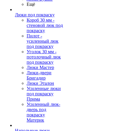
Ещё
Люки под покраску
Короб 30 мм -
стеновой люк под
покраску
Пилот -
усиленный люк
под покраску
Уголок 30 мм -
потолочный люк
под покраску
Люки Мастер
Люки-двери
Бригадир
Люки Эталон
Усиленные люки
под покраску
Прима
Усиленный люк-
дверь под
покраску
Материк
Напольные люки