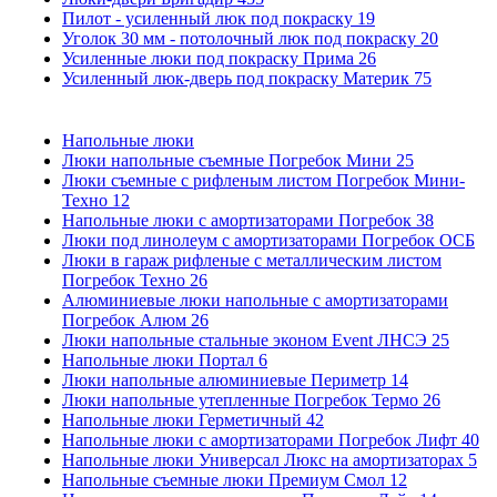
Пилот - усиленный люк под покраску
19
Уголок 30 мм - потолочный люк под покраску
20
Усиленные люки под покраску Прима
26
Усиленный люк-дверь под покраску Материк
75
Напольные люки
Люки напольные съемные Погребок Мини
25
Люки съемные с рифленым листом Погребок Мини-
Техно
12
Напольные люки с амортизаторами Погребок
38
Люки под линолеум с амортизаторами Погребок ОСБ
Люки в гараж рифленые с металлическим листом
Погребок Техно
26
Алюминиевые люки напольные с амортизаторами
Погребок Алюм
26
Люки напольные стальные эконом Event ЛНСЭ
25
Напольные люки Портал
6
Люки напольные алюминиевые Периметр
14
Люки напольные утепленные Погребок Термо
26
Напольные люки Герметичный
42
Напольные люки с амортизаторами Погребок Лифт
40
Напольные люки Универсал Люкс на амортизаторах
5
Напольные съемные люки Премиум Смол
12