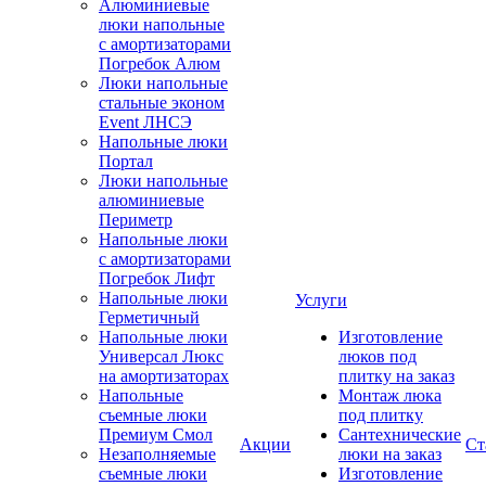
Алюминиевые
люки напольные
с амортизаторами
Погребок Алюм
Люки напольные
стальные эконом
Event ЛНСЭ
Напольные люки
Портал
Люки напольные
алюминиевые
Периметр
Напольные люки
с амортизаторами
Погребок Лифт
Напольные люки
Услуги
Герметичный
Напольные люки
Изготовление
Универсал Люкс
люков под
на амортизаторах
плитку на заказ
Напольные
Монтаж люка
съемные люки
под плитку
Премиум Смол
Сантехнические
Акции
Ст
Незаполняемые
люки на заказ
съемные люки
Изготовление