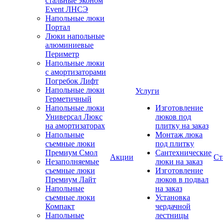
стальные эконом
Event ЛНСЭ
Напольные люки
Портал
Люки напольные
алюминиевые
Периметр
Напольные люки
с амортизаторами
Погребок Лифт
Напольные люки
Услуги
Герметичный
Напольные люки
Изготовление
Универсал Люкс
люков под
на амортизаторах
плитку на заказ
Напольные
Монтаж люка
съемные люки
под плитку
Премиум Смол
Сантехнические
Акции
Ст
Незаполняемые
люки на заказ
съемные люки
Изготовление
Премиум Лайт
люков в подвал
Напольные
на заказ
съемные люки
Установка
Компакт
чердачной
Напольные
лестницы