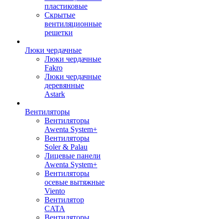
пластиковые
Скрытые
вентиляционные
решетки
Люки чердачные
Люки чердачные
Fakro
Люки чердачные
деревянные
Astark
Вентиляторы
Вентиляторы
Awenta System+
Вентиляторы
Soler & Palau
Лицевые панели
Awenta System+
Вентиляторы
осевые вытяжные
Viento
Вентилятор
CATA
Вентиляторы