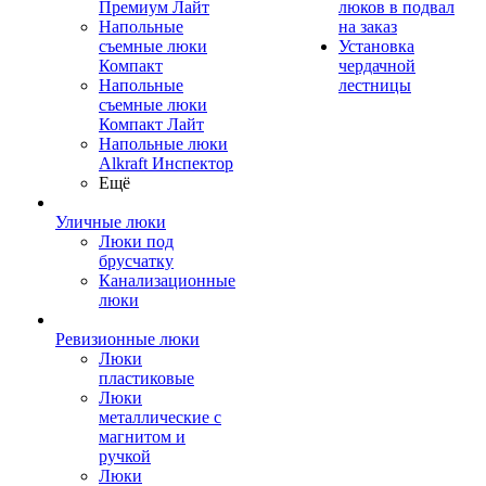
Премиум Лайт
люков в подвал
Напольные
на заказ
съемные люки
Установка
Компакт
чердачной
Напольные
лестницы
съемные люки
Компакт Лайт
Напольные люки
Alkraft Инспектор
Ещё
Уличные люки
Люки под
брусчатку
Канализационные
люки
Ревизионные люки
Люки
пластиковые
Люки
металлические с
магнитом и
ручкой
Люки