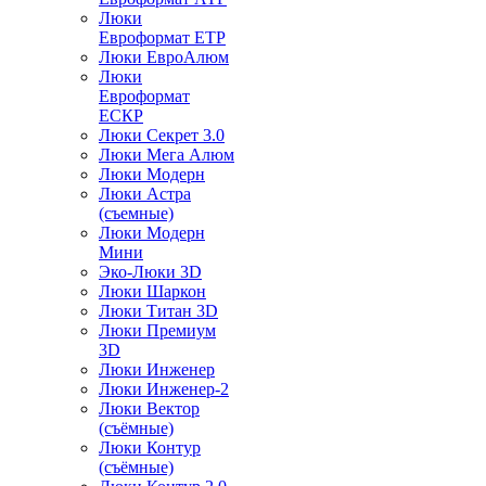
Люки
Евроформат ЕТР
Люки ЕвроАлюм
Люки
Евроформат
ЕСКР
Люки Секрет 3.0
Люки Мега Алюм
Люки Модерн
Люки Астра
(съемные)
Люки Модерн
Мини
Эко-Люки 3D
Люки Шаркон
Люки Титан 3D
Люки Премиум
3D
Люки Инженер
Люки Инженер-2
Люки Вектор
(съёмные)
Люки Контур
(съёмные)