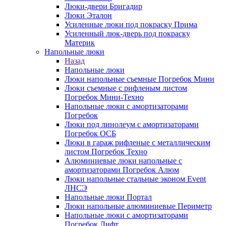
Люки-двери Бригадир
Люки Эталон
Усиленные люки под покраску Прима
Усиленный люк-дверь под покраску
Материк
Напольные люки
Назад
Напольные люки
Люки напольные съемные Погребок Мини
Люки съемные с рифленым листом
Погребок Мини-Техно
Напольные люки с амортизаторами
Погребок
Люки под линолеум с амортизаторами
Погребок ОСБ
Люки в гараж рифленые с металлическим
листом Погребок Техно
Алюминиевые люки напольные с
амортизаторами Погребок Алюм
Люки напольные стальные эконом Event
ЛНСЭ
Напольные люки Портал
Люки напольные алюминиевые Периметр
Напольные люки с амортизаторами
Погребок Лифт