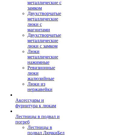
металлические с
замком
Двухстворчатые
металлические
люки с
магнитами
Двухстворчатые
металлические
люки с замком
Люки
металлические
нажимные
Ревизионные
люки
жалюзийные
Люки из
нержавейки
Аксессуары и
фурнитура к люкам
Лестницы в подвал и
погреб
Лестницы в
подвал ЛючкиБел