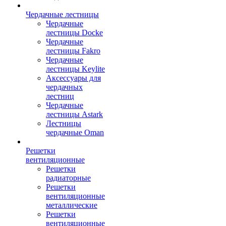
Чердачные лестницы
Чердачные
лестницы Docke
Чердачные
лестницы Fakro
Чердачные
лестницы Keylite
Аксессуары для
чердачных
лестниц
Чердачные
лестницы Astark
Лестницы
чердачные Oman
Решетки
вентиляционные
Решетки
радиаторные
Решетки
вентиляционные
металлические
Решетки
вентиляционные