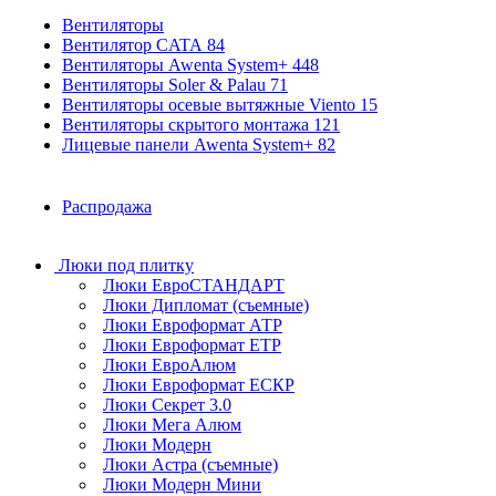
Вентиляторы
Вентилятор CATA
84
Вентиляторы Awenta System+
448
Вентиляторы Soler & Palau
71
Вентиляторы осевые вытяжные Viento
15
Вентиляторы скрытого монтажа
121
Лицевые панели Awenta System+
82
Распродажа
Люки под плитку
Люки ЕвроСТАНДАРТ
Люки Дипломат (съемные)
Люки Евроформат АТР
Люки Евроформат ЕТР
Люки ЕвроАлюм
Люки Евроформат ЕСКР
Люки Секрет 3.0
Люки Мега Алюм
Люки Модерн
Люки Астра (съемные)
Люки Модерн Мини