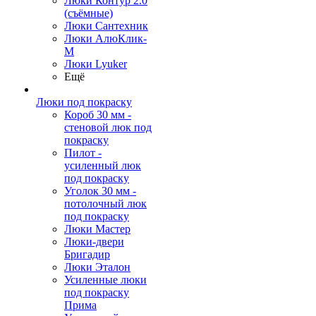
Люки Контур 2.0
(съёмные)
Люки Сантехник
Люки АлюКлик-
М
Люки Lyuker
Ещё
Люки под покраску
Короб 30 мм -
стеновой люк под
покраску
Пилот -
усиленный люк
под покраску
Уголок 30 мм -
потолочный люк
под покраску
Люки Мастер
Люки-двери
Бригадир
Люки Эталон
Усиленные люки
под покраску
Прима