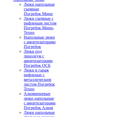
Люки напольные
съемные
Погребок Мини
Люки съемные с
рифленым листом
Погребок Мини-
Техно
Напольные люки
с амортизаторами
Погребок
Люки под
линолеум с
амортизаторами
Погребок ОСБ
Люки в гараж
рифленые с
металлическим
листом Погребок
Техно
Алюминиевые
люки напольные
с амортизаторами
Погребок Алюм
Люки напольные