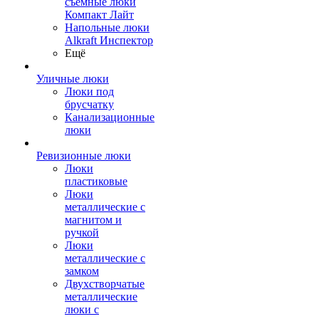
съемные люки
Компакт Лайт
Напольные люки
Alkraft Инспектор
Ещё
Уличные люки
Люки под
брусчатку
Канализационные
люки
Ревизионные люки
Люки
пластиковые
Люки
металлические с
магнитом и
ручкой
Люки
металлические с
замком
Двухстворчатые
металлические
люки с