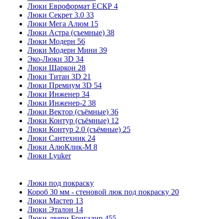
Люки Евроформат ЕСКР
4
Люки Секрет 3.0
33
Люки Мега Алюм
15
Люки Астра (съемные)
38
Люки Модерн
56
Люки Модерн Мини
39
Эко-Люки 3D
34
Люки Шаркон
28
Люки Титан 3D
21
Люки Премиум 3D
54
Люки Инженер
34
Люки Инженер-2
38
Люки Вектор (съёмные)
36
Люки Контур (съёмные)
12
Люки Контур 2.0 (съёмные)
25
Люки Сантехник
24
Люки АлюКлик-М
8
Люки Lyuker
Люки под покраску
Короб 30 мм - стеновой люк под покраску
20
Люки Мастер
13
Люки Эталон
14
Люки-двери Бригадир
455