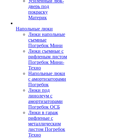
Усиленный люк-
дверь под
покраску
Материк
Напольные люки
Люки напольные
съемные
Погребок Мини
Люки съемные с
рифленым листом
Погребок Мини-
Техно
Напольные люки
с амортизаторами
Погребок
Люки под
линолеум с
амортизаторами
Погребок ОСБ
Люки в гараж
рифленые с
металлическим
листом Погребок
Техно