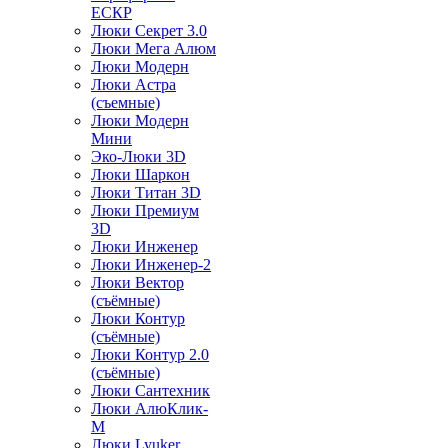
ЕСКР
Люки Секрет 3.0
Люки Мега Алюм
Люки Модерн
Люки Астра
(съемные)
Люки Модерн
Мини
Эко-Люки 3D
Люки Шаркон
Люки Титан 3D
Люки Премиум
3D
Люки Инженер
Люки Инженер-2
Люки Вектор
(съёмные)
Люки Контур
(съёмные)
Люки Контур 2.0
(съёмные)
Люки Сантехник
Люки АлюКлик-
М
Люки Lyuker