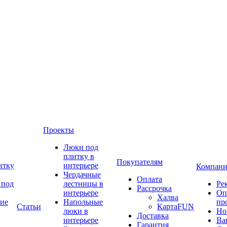
Проекты
Люки под
плитку в
Покупателям
итку
интерьере
Компани
Чердачные
Оплата
 под
лестницы в
Ре
Рассрочка
интерьере
Оп
Халва
ие
Напольные
пр
Статьи
КартаFUN
люки в
Но
Доставка
интерьере
Ва
Гарантия