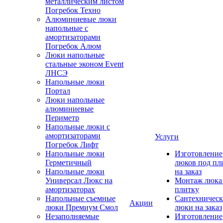
металлическим листом
Погребок Техно
Алюминиевые люки
напольные с
амортизаторами
Погребок Алюм
Люки напольные
стальные эконом Event
ЛНСЭ
Напольные люки
Портал
Люки напольные
алюминиевые
Периметр
Напольные люки с
амортизаторами
Услуги
Погребок Лифт
Напольные люки
Изготовление
Герметичный
люков под пл
Напольные люки
на заказ
Универсал Люкс на
Монтаж люка
амортизаторах
плитку
Напольные съемные
Сантехническ
Акции
люки Премиум Смол
люки на заказ
Незаполняемые
Изготовление