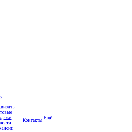
я
квизиты
товые
одажи
Ещё
Контакты
вости
кансии