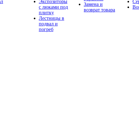
ал
Экспозиторы
Се
Замена и
с люками под
Во
возврат товара
плитку
Лестницы в
подвал и
погреб