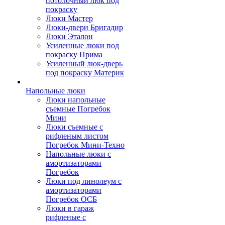
потолочный люк под
покраску
Люки Мастер
Люки-двери Бригадир
Люки Эталон
Усиленные люки под
покраску Прима
Усиленный люк-дверь
под покраску Материк
Напольные люки
Люки напольные
съемные Погребок
Мини
Люки съемные с
рифленым листом
Погребок Мини-Техно
Напольные люки с
амортизаторами
Погребок
Люки под линолеум с
амортизаторами
Погребок ОСБ
Люки в гараж
рифленые с