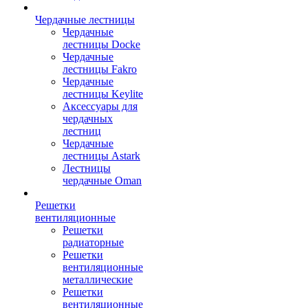
Чердачные лестницы
Чердачные
лестницы Docke
Чердачные
лестницы Fakro
Чердачные
лестницы Keylite
Аксессуары для
чердачных
лестниц
Чердачные
лестницы Astark
Лестницы
чердачные Oman
Решетки
вентиляционные
Решетки
радиаторные
Решетки
вентиляционные
металлические
Решетки
вентиляционные