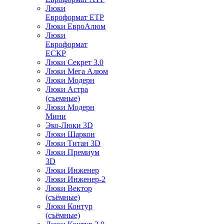
Люки
Евроформат ЕТР
Люки ЕвроАлюм
Люки
Евроформат
ЕСКР
Люки Секрет 3.0
Люки Мега Алюм
Люки Модерн
Люки Астра
(съемные)
Люки Модерн
Мини
Эко-Люки 3D
Люки Шаркон
Люки Титан 3D
Люки Премиум
3D
Люки Инженер
Люки Инженер-2
Люки Вектор
(съёмные)
Люки Контур
(съёмные)