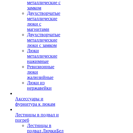
металлические с
замком
Двухстворчатые
металлические
люки с
магнитами
Двухстворчатые
металлические
люки с замком
Люки
металлические
нажимные
Ревизионные
люки
жалюзийные
Люки из
нержавейки
Аксессуары и
фурнитура к люкам
Лестницы в подвал и
погреб
Лестницы в
подвал ЛючкиБел