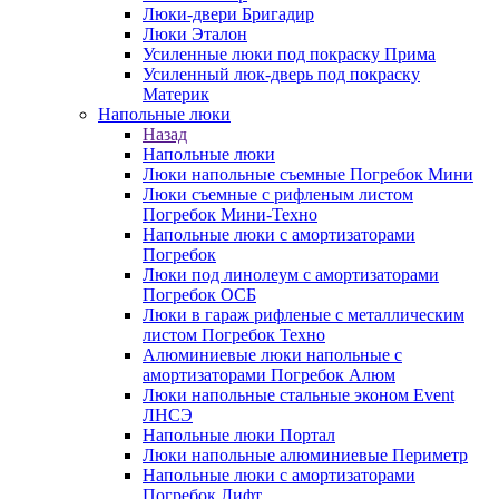
Люки-двери Бригадир
Люки Эталон
Усиленные люки под покраску Прима
Усиленный люк-дверь под покраску
Материк
Напольные люки
Назад
Напольные люки
Люки напольные съемные Погребок Мини
Люки съемные с рифленым листом
Погребок Мини-Техно
Напольные люки с амортизаторами
Погребок
Люки под линолеум с амортизаторами
Погребок ОСБ
Люки в гараж рифленые с металлическим
листом Погребок Техно
Алюминиевые люки напольные с
амортизаторами Погребок Алюм
Люки напольные стальные эконом Event
ЛНСЭ
Напольные люки Портал
Люки напольные алюминиевые Периметр
Напольные люки с амортизаторами
Погребок Лифт