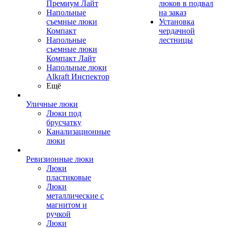
Премиум Лайт
люков в подвал
Напольные
на заказ
съемные люки
Установка
Компакт
чердачной
Напольные
лестницы
съемные люки
Компакт Лайт
Напольные люки
Alkraft Инспектор
Ещё
Уличные люки
Люки под
брусчатку
Канализационные
люки
Ревизионные люки
Люки
пластиковые
Люки
металлические с
магнитом и
ручкой
Люки