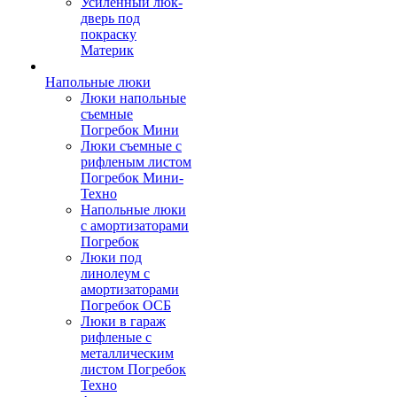
Усиленный люк-
дверь под
покраску
Материк
Напольные люки
Люки напольные
съемные
Погребок Мини
Люки съемные с
рифленым листом
Погребок Мини-
Техно
Напольные люки
с амортизаторами
Погребок
Люки под
линолеум с
амортизаторами
Погребок ОСБ
Люки в гараж
рифленые с
металлическим
листом Погребок
Техно