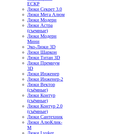
ЕСКР
Люки Секрет 3.0
Люки Мега Алюм
Люки Модерн
Люки Астра
(съемные)
Люки Модерн
Мини
Эко-Люки 3D
Люки Шаркон
Люки Титан 3D
Люки Премиум
3D
Люки Инженер
Люки Инженер-2
Люки Вектор
(съёмные)
Люки Контур
(съёмные)
Люки Контур 2.0
(съёмные)
Люки Сантехник
Люки АлюКлик-
М
Люки Lyuker