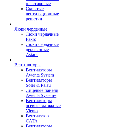
пластиковые
Скрытые
вентиляционные
решетки
Люки чердачные
Люки чердачные
Fakro
Люки чердачные
деревянные
Astark
Вентиляторы
Вентиляторы
Awenta System+
Вентиляторы
Soler & Palau
Лицевые панели
Awenta System+
Вентиляторы
осевые вытяжные
Viento
Вентилятор
CATA
Вентиляторы