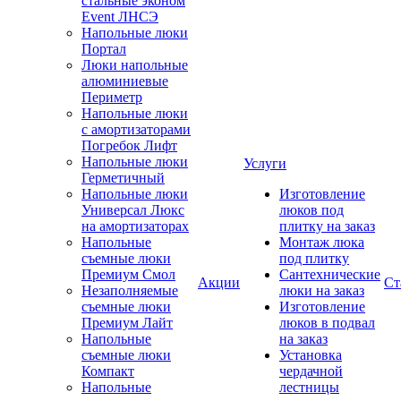
стальные эконом
Event ЛНСЭ
Напольные люки
Портал
Люки напольные
алюминиевые
Периметр
Напольные люки
с амортизаторами
Погребок Лифт
Напольные люки
Услуги
Герметичный
Напольные люки
Изготовление
Универсал Люкс
люков под
на амортизаторах
плитку на заказ
Напольные
Монтаж люка
съемные люки
под плитку
Премиум Смол
Сантехнические
Акции
Ст
Незаполняемые
люки на заказ
съемные люки
Изготовление
Премиум Лайт
люков в подвал
Напольные
на заказ
съемные люки
Установка
Компакт
чердачной
Напольные
лестницы