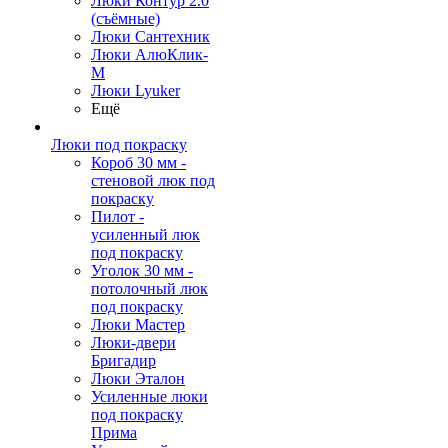
Люки Контур 2.0
(съёмные)
Люки Сантехник
Люки АлюКлик-
М
Люки Lyuker
Ещё
Люки под покраску
Короб 30 мм -
стеновой люк под
покраску
Пилот -
усиленный люк
под покраску
Уголок 30 мм -
потолочный люк
под покраску
Люки Мастер
Люки-двери
Бригадир
Люки Эталон
Усиленные люки
под покраску
Прима