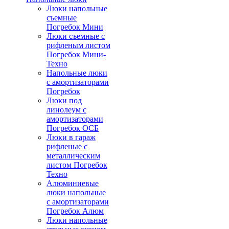
Люки напольные
съемные
Погребок Мини
Люки съемные с
рифленым листом
Погребок Мини-
Техно
Напольные люки
с амортизаторами
Погребок
Люки под
линолеум с
амортизаторами
Погребок ОСБ
Люки в гараж
рифленые с
металлическим
листом Погребок
Техно
Алюминиевые
люки напольные
с амортизаторами
Погребок Алюм
Люки напольные