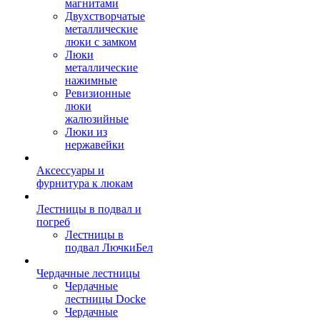
магнитами
Двухстворчатые
металлические
люки с замком
Люки
металлические
нажимные
Ревизионные
люки
жалюзийные
Люки из
нержавейки
Аксессуары и
фурнитура к люкам
Лестницы в подвал и
погреб
Лестницы в
подвал ЛючкиБел
Чердачные лестницы
Чердачные
лестницы Docke
Чердачные