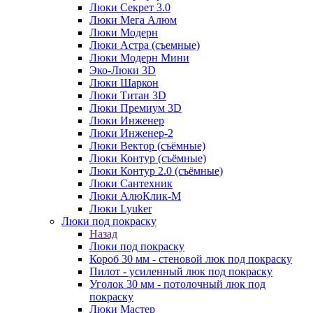
Люки Секрет 3.0
Люки Мега Алюм
Люки Модерн
Люки Астра (съемные)
Люки Модерн Мини
Эко-Люки 3D
Люки Шаркон
Люки Титан 3D
Люки Премиум 3D
Люки Инженер
Люки Инженер-2
Люки Вектор (съёмные)
Люки Контур (съёмные)
Люки Контур 2.0 (съёмные)
Люки Сантехник
Люки АлюКлик-М
Люки Lyuker
Люки под покраску
Назад
Люки под покраску
Короб 30 мм - стеновой люк под покраску
Пилот - усиленный люк под покраску
Уголок 30 мм - потолочный люк под
покраску
Люки Мастер