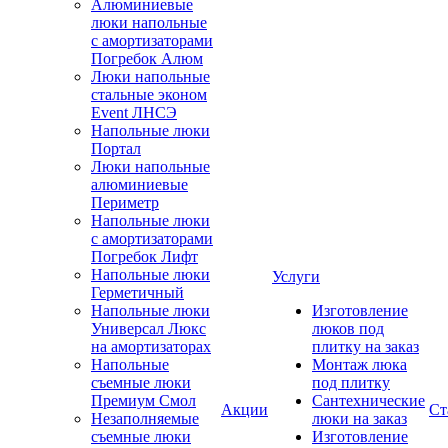
Алюминиевые
люки напольные
с амортизаторами
Погребок Алюм
Люки напольные
стальные эконом
Event ЛНСЭ
Напольные люки
Портал
Люки напольные
алюминиевые
Периметр
Напольные люки
с амортизаторами
Погребок Лифт
Напольные люки
Услуги
Герметичный
Напольные люки
Изготовление
Универсал Люкс
люков под
на амортизаторах
плитку на заказ
Напольные
Монтаж люка
съемные люки
под плитку
Премиум Смол
Сантехнические
Акции
Ст
Незаполняемые
люки на заказ
съемные люки
Изготовление