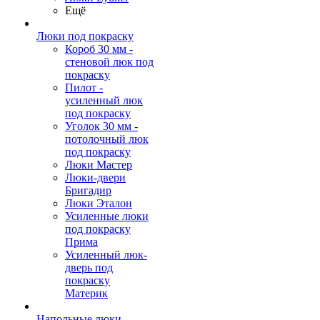
Ещё
Люки под покраску
Короб 30 мм -
стеновой люк под
покраску
Пилот -
усиленный люк
под покраску
Уголок 30 мм -
потолочный люк
под покраску
Люки Мастер
Люки-двери
Бригадир
Люки Эталон
Усиленные люки
под покраску
Прима
Усиленный люк-
дверь под
покраску
Материк
Напольные люки