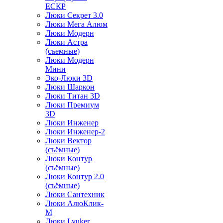
ЕСКР
Люки Секрет 3.0
Люки Мега Алюм
Люки Модерн
Люки Астра
(съемные)
Люки Модерн
Мини
Эко-Люки 3D
Люки Шаркон
Люки Титан 3D
Люки Премиум
3D
Люки Инженер
Люки Инженер-2
Люки Вектор
(съёмные)
Люки Контур
(съёмные)
Люки Контур 2.0
(съёмные)
Люки Сантехник
Люки АлюКлик-
М
Люки Lyuker