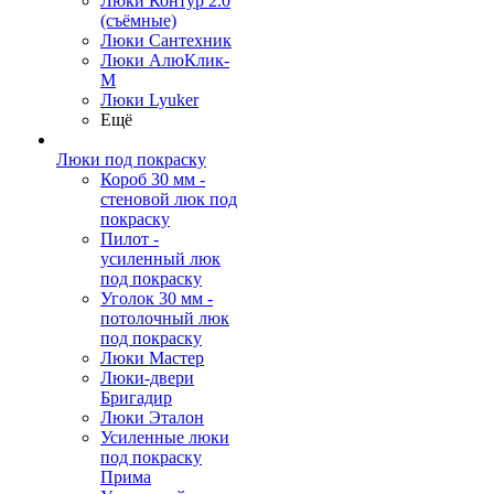
Люки Контур 2.0
(съёмные)
Люки Сантехник
Люки АлюКлик-
М
Люки Lyuker
Ещё
Люки под покраску
Короб 30 мм -
стеновой люк под
покраску
Пилот -
усиленный люк
под покраску
Уголок 30 мм -
потолочный люк
под покраску
Люки Мастер
Люки-двери
Бригадир
Люки Эталон
Усиленные люки
под покраску
Прима