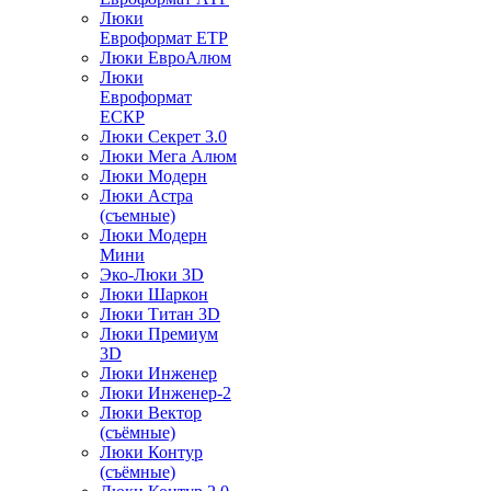
Люки
Евроформат ЕТР
Люки ЕвроАлюм
Люки
Евроформат
ЕСКР
Люки Секрет 3.0
Люки Мега Алюм
Люки Модерн
Люки Астра
(съемные)
Люки Модерн
Мини
Эко-Люки 3D
Люки Шаркон
Люки Титан 3D
Люки Премиум
3D
Люки Инженер
Люки Инженер-2
Люки Вектор
(съёмные)
Люки Контур
(съёмные)