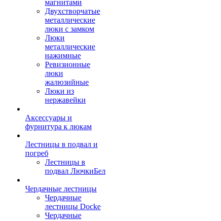
магнитами
Двухстворчатые
металлические
люки с замком
Люки
металлические
нажимные
Ревизионные
люки
жалюзийные
Люки из
нержавейки
Аксессуары и
фурнитура к люкам
Лестницы в подвал и
погреб
Лестницы в
подвал ЛючкиБел
Чердачные лестницы
Чердачные
лестницы Docke
Чердачные