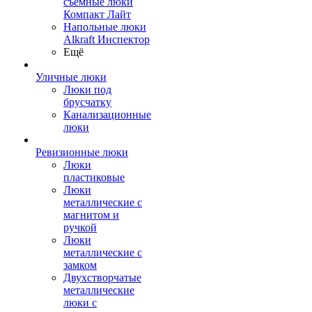
съемные люки
Компакт Лайт
Напольные люки
Alkraft Инспектор
Ещё
Уличные люки
Люки под
брусчатку
Канализационные
люки
Ревизионные люки
Люки
пластиковые
Люки
металлические с
магнитом и
ручкой
Люки
металлические с
замком
Двухстворчатые
металлические
люки с