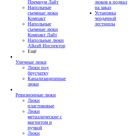
Премиум Лайт
люков в подвал
Напольные
на заказ
съемные люки
Установка
Компакт
чердачной
Напольные
лестницы
съемные люки
Компакт Лайт
Напольные люки
Alkraft Инспектор
Ещё
Уличные люки
Люки под
брусчатку
Канализационные
люки
Ревизионные люки
Люки
пластиковые
Люки
металлические с
магнитом и
ручкой
Люки