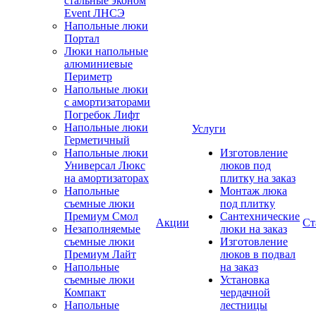
стальные эконом
Event ЛНСЭ
Напольные люки
Портал
Люки напольные
алюминиевые
Периметр
Напольные люки
с амортизаторами
Погребок Лифт
Напольные люки
Услуги
Герметичный
Напольные люки
Изготовление
Универсал Люкс
люков под
на амортизаторах
плитку на заказ
Напольные
Монтаж люка
съемные люки
под плитку
Премиум Смол
Сантехнические
Акции
Ст
Незаполняемые
люки на заказ
съемные люки
Изготовление
Премиум Лайт
люков в подвал
Напольные
на заказ
съемные люки
Установка
Компакт
чердачной
Напольные
лестницы