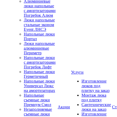
Алюминиевые
люки напольные
с амортизаторами
Погребок Алюм
Люки напольные
стальные эконом
Event ЛНСЭ
Напольные люки
Портал
Люки напольные
алюминиевые
Периметр
Напольные люки
с амортизаторами
Погребок Лифт
Напольные люки
Услуги
Герметичный
Напольные люки
Изготовление
Универсал Люкс
люков под
на амортизаторах
плитку на заказ
Напольные
Монтаж люка
съемные люки
под плитку
Премиум Смол
Сантехнические
Акции
Ст
Незаполняемые
люки на заказ
съемные люки
Изготовление