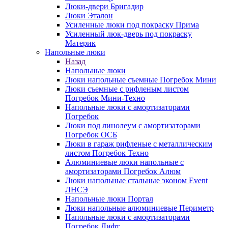
Люки-двери Бригадир
Люки Эталон
Усиленные люки под покраску Прима
Усиленный люк-дверь под покраску
Материк
Напольные люки
Назад
Напольные люки
Люки напольные съемные Погребок Мини
Люки съемные с рифленым листом
Погребок Мини-Техно
Напольные люки с амортизаторами
Погребок
Люки под линолеум с амортизаторами
Погребок ОСБ
Люки в гараж рифленые с металлическим
листом Погребок Техно
Алюминиевые люки напольные с
амортизаторами Погребок Алюм
Люки напольные стальные эконом Event
ЛНСЭ
Напольные люки Портал
Люки напольные алюминиевые Периметр
Напольные люки с амортизаторами
Погребок Лифт