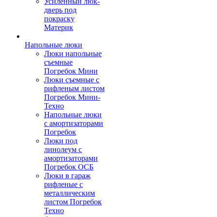
Усиленный люк-
дверь под
покраску
Материк
Напольные люки
Люки напольные
съемные
Погребок Мини
Люки съемные с
рифленым листом
Погребок Мини-
Техно
Напольные люки
с амортизаторами
Погребок
Люки под
линолеум с
амортизаторами
Погребок ОСБ
Люки в гараж
рифленые с
металлическим
листом Погребок
Техно