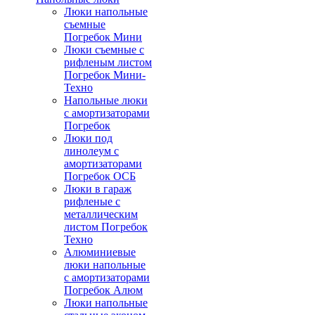
Люки напольные
съемные
Погребок Мини
Люки съемные с
рифленым листом
Погребок Мини-
Техно
Напольные люки
с амортизаторами
Погребок
Люки под
линолеум с
амортизаторами
Погребок ОСБ
Люки в гараж
рифленые с
металлическим
листом Погребок
Техно
Алюминиевые
люки напольные
с амортизаторами
Погребок Алюм
Люки напольные