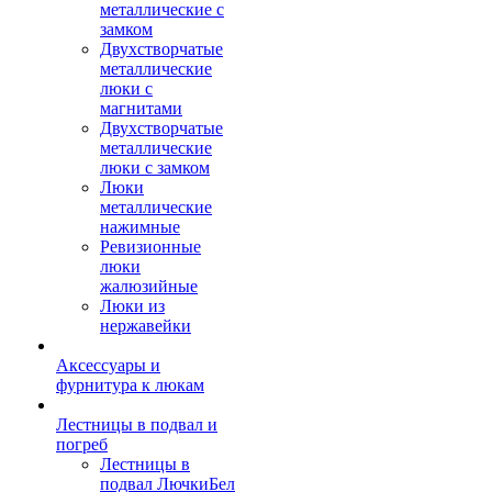
металлические с
замком
Двухстворчатые
металлические
люки с
магнитами
Двухстворчатые
металлические
люки с замком
Люки
металлические
нажимные
Ревизионные
люки
жалюзийные
Люки из
нержавейки
Аксессуары и
фурнитура к люкам
Лестницы в подвал и
погреб
Лестницы в
подвал ЛючкиБел