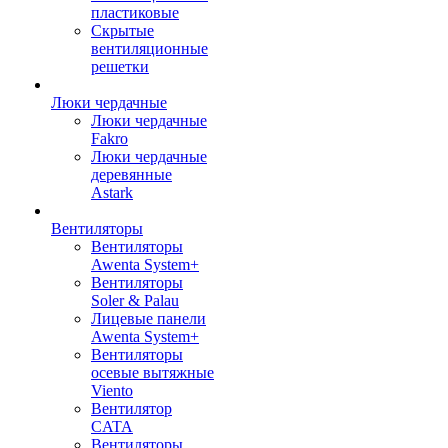
пластиковые
Скрытые
вентиляционные
решетки
Люки чердачные
Люки чердачные
Fakro
Люки чердачные
деревянные
Astark
Вентиляторы
Вентиляторы
Awenta System+
Вентиляторы
Soler & Palau
Лицевые панели
Awenta System+
Вентиляторы
осевые вытяжные
Viento
Вентилятор
CATA
Вентиляторы