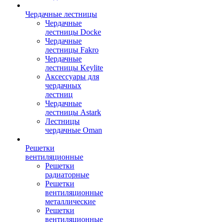
Чердачные лестницы
Чердачные
лестницы Docke
Чердачные
лестницы Fakro
Чердачные
лестницы Keylite
Аксессуары для
чердачных
лестниц
Чердачные
лестницы Astark
Лестницы
чердачные Oman
Решетки
вентиляционные
Решетки
радиаторные
Решетки
вентиляционные
металлические
Решетки
вентиляционные