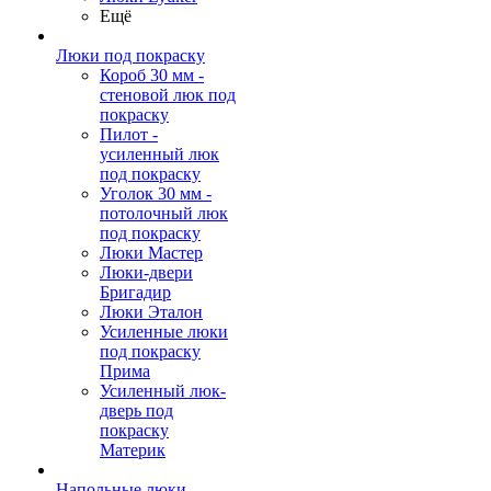
Ещё
Люки под покраску
Короб 30 мм -
стеновой люк под
покраску
Пилот -
усиленный люк
под покраску
Уголок 30 мм -
потолочный люк
под покраску
Люки Мастер
Люки-двери
Бригадир
Люки Эталон
Усиленные люки
под покраску
Прима
Усиленный люк-
дверь под
покраску
Материк
Напольные люки