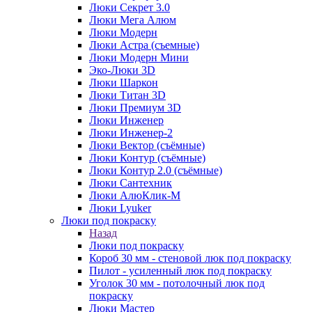
Люки Секрет 3.0
Люки Мега Алюм
Люки Модерн
Люки Астра (съемные)
Люки Модерн Мини
Эко-Люки 3D
Люки Шаркон
Люки Титан 3D
Люки Премиум 3D
Люки Инженер
Люки Инженер-2
Люки Вектор (съёмные)
Люки Контур (съёмные)
Люки Контур 2.0 (съёмные)
Люки Сантехник
Люки АлюКлик-М
Люки Lyuker
Люки под покраску
Назад
Люки под покраску
Короб 30 мм - стеновой люк под покраску
Пилот - усиленный люк под покраску
Уголок 30 мм - потолочный люк под
покраску
Люки Мастер