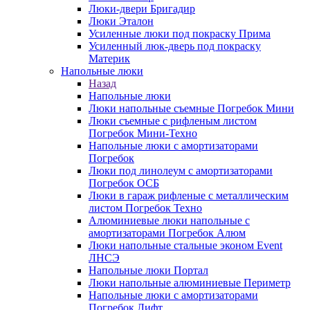
Люки-двери Бригадир
Люки Эталон
Усиленные люки под покраску Прима
Усиленный люк-дверь под покраску
Материк
Напольные люки
Назад
Напольные люки
Люки напольные съемные Погребок Мини
Люки съемные с рифленым листом
Погребок Мини-Техно
Напольные люки с амортизаторами
Погребок
Люки под линолеум с амортизаторами
Погребок ОСБ
Люки в гараж рифленые с металлическим
листом Погребок Техно
Алюминиевые люки напольные с
амортизаторами Погребок Алюм
Люки напольные стальные эконом Event
ЛНСЭ
Напольные люки Портал
Люки напольные алюминиевые Периметр
Напольные люки с амортизаторами
Погребок Лифт