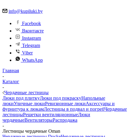
info@kupiluki.by
Facebook
Вконтакте
Instagram
Telegram
Viber
WhatsApp
Главная
-
Каталог
-
Чердачные лестницы
Люки под плитку
Люки под покраску
Напольные
люки
Уличные люки
Ревизионные люки
Аксессуары и
фурнитура к люкам
Лестницы в подвал и погреб
Чердачные
лестницы
Решетки вентиляционные
Люки
чердачные
Вентиляторы
Распродажа
-
Лестницы чердачные Oman
Чердачные лестницы Docke
Чердачные лестницы