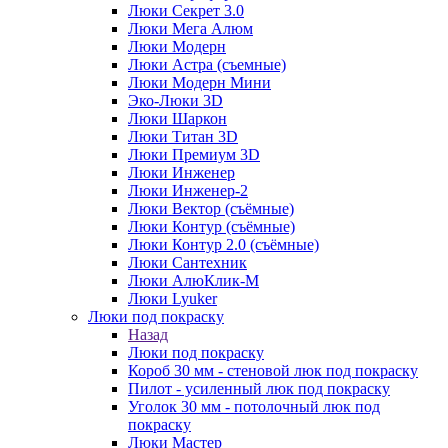
Люки Секрет 3.0
Люки Мега Алюм
Люки Модерн
Люки Астра (съемные)
Люки Модерн Мини
Эко-Люки 3D
Люки Шаркон
Люки Титан 3D
Люки Премиум 3D
Люки Инженер
Люки Инженер-2
Люки Вектор (съёмные)
Люки Контур (съёмные)
Люки Контур 2.0 (съёмные)
Люки Сантехник
Люки АлюКлик-М
Люки Lyuker
Люки под покраску
Назад
Люки под покраску
Короб 30 мм - стеновой люк под покраску
Пилот - усиленный люк под покраску
Уголок 30 мм - потолочный люк под
покраску
Люки Мастер