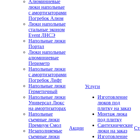
Алюминиевые
люки напольные
с амортизаторами
Погребок Алюм
Люки напольные
стальные эконом
Event ЛНСЭ
Напольные люки
Портал
Люки напольные
алюминиевые
Периметр
Напольные люки
с амортизаторами
Погребок Лифт
Напольные люки
Услуги
Герметичный
Напольные люки
Изготовление
Универсал Люкс
люков под
на амортизаторах
плитку на заказ
Напольные
Монтаж люка
съемные люки
под плитку
Премиум Смол
Сантехнические
Акции
Ст
Незаполняемые
люки на заказ
съемные люки
Изготовление