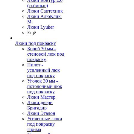
Люки Контур 2.0
(съёмные)
Люки Сантехник
Люки АлюКлик-
М
Люки Lyuker
Ещё
Люки под покраску
Короб 30 мм -
стеновой люк под
покраску
Пилот -
усиленный люк
под покраску
Уголок 30 мм -
потолочный люк
под покраску
Люки Мастер
Люки-двери
Бригадир
Люки Эталон
Усиленные люки
под покраску
Прима