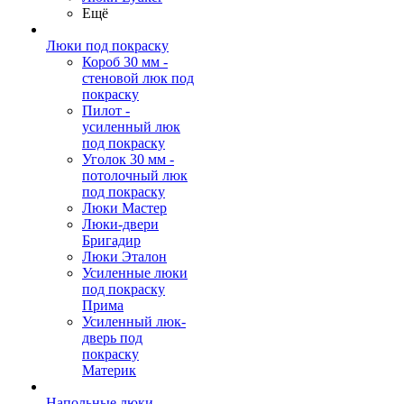
Ещё
Люки под покраску
Короб 30 мм -
стеновой люк под
покраску
Пилот -
усиленный люк
под покраску
Уголок 30 мм -
потолочный люк
под покраску
Люки Мастер
Люки-двери
Бригадир
Люки Эталон
Усиленные люки
под покраску
Прима
Усиленный люк-
дверь под
покраску
Материк
Напольные люки