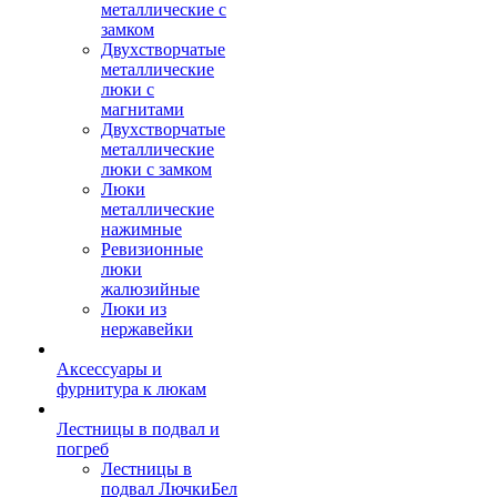
металлические с
замком
Двухстворчатые
металлические
люки с
магнитами
Двухстворчатые
металлические
люки с замком
Люки
металлические
нажимные
Ревизионные
люки
жалюзийные
Люки из
нержавейки
Аксессуары и
фурнитура к люкам
Лестницы в подвал и
погреб
Лестницы в
подвал ЛючкиБел