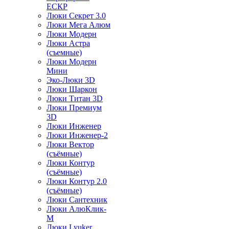
ЕСКР
Люки Секрет 3.0
Люки Мега Алюм
Люки Модерн
Люки Астра
(съемные)
Люки Модерн
Мини
Эко-Люки 3D
Люки Шаркон
Люки Титан 3D
Люки Премиум
3D
Люки Инженер
Люки Инженер-2
Люки Вектор
(съёмные)
Люки Контур
(съёмные)
Люки Контур 2.0
(съёмные)
Люки Сантехник
Люки АлюКлик-
М
Люки Lyuker