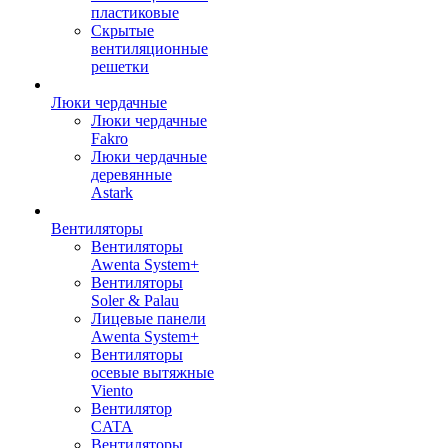
пластиковые
Скрытые
вентиляционные
решетки
Люки чердачные
Люки чердачные
Fakro
Люки чердачные
деревянные
Astark
Вентиляторы
Вентиляторы
Awenta System+
Вентиляторы
Soler & Palau
Лицевые панели
Awenta System+
Вентиляторы
осевые вытяжные
Viento
Вентилятор
CATA
Вентиляторы