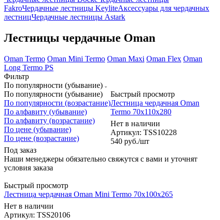
Fakro
Чердачные лестницы Keylite
Аксессуары для чердачных
лестниц
Чердачные лестницы Astark
Лестницы чердачные Oman
Oman Termo
Oman Mini Termo
Oman Maxi
Oman Flex
Oman
Long Termo PS
Фильтр
По популярности (убывание)
По популярности (убывание)
Быстрый просмотр
По популярности (возрастание)
Лестница чердачная Oman
По алфавиту (убывание)
Termo 70x110x280
По алфавиту (возрастание)
Нет в наличии
По цене (убывание)
Артикул: TSS10228
По цене (возрастание)
540
руб.
/шт
Под заказ
Наши менеджеры обязательно свяжутся с вами и уточнят
условия заказа
Быстрый просмотр
Лестница чердачная Oman Mini Termo 70x100x265
Нет в наличии
Артикул: TSS20106