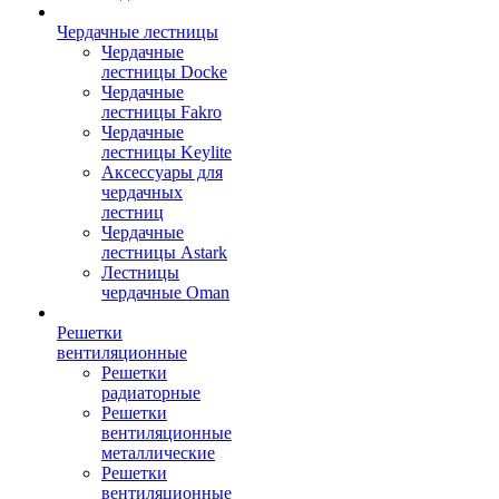
Чердачные лестницы
Чердачные
лестницы Docke
Чердачные
лестницы Fakro
Чердачные
лестницы Keylite
Аксессуары для
чердачных
лестниц
Чердачные
лестницы Astark
Лестницы
чердачные Oman
Решетки
вентиляционные
Решетки
радиаторные
Решетки
вентиляционные
металлические
Решетки
вентиляционные