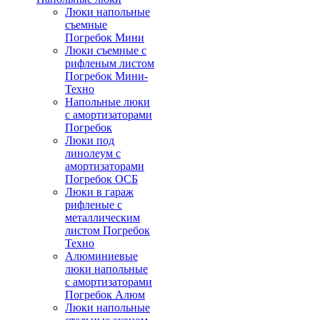
Люки напольные
съемные
Погребок Мини
Люки съемные с
рифленым листом
Погребок Мини-
Техно
Напольные люки
с амортизаторами
Погребок
Люки под
линолеум с
амортизаторами
Погребок ОСБ
Люки в гараж
рифленые с
металлическим
листом Погребок
Техно
Алюминиевые
люки напольные
с амортизаторами
Погребок Алюм
Люки напольные