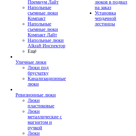
Премиум Лайт
люков в подвал
Напольные
на заказ
съемные люки
Установка
Компакт
чердачной
Напольные
лестницы
съемные люки
Компакт Лайт
Напольные люки
Alkraft Инспектор
Ещё
Уличные люки
Люки под
брусчатку
Канализационные
люки
Ревизионные люки
Люки
пластиковые
Люки
металлические с
магнитом и
ручкой
Люки