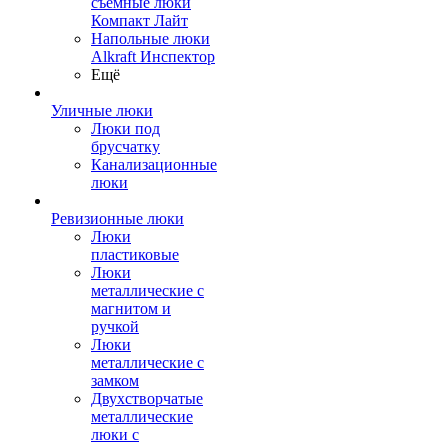
съемные люки
Компакт Лайт
Напольные люки
Alkraft Инспектор
Ещё
Уличные люки
Люки под
брусчатку
Канализационные
люки
Ревизионные люки
Люки
пластиковые
Люки
металлические с
магнитом и
ручкой
Люки
металлические с
замком
Двухстворчатые
металлические
люки с