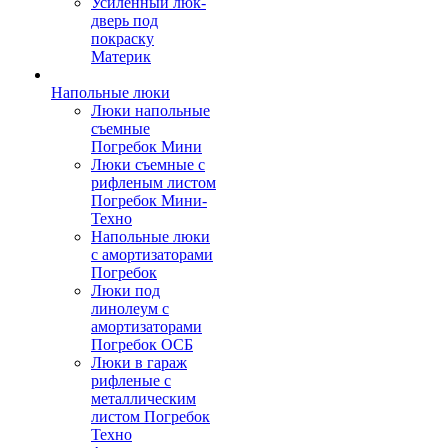
Усиленный люк-
дверь под
покраску
Материк
Напольные люки
Люки напольные
съемные
Погребок Мини
Люки съемные с
рифленым листом
Погребок Мини-
Техно
Напольные люки
с амортизаторами
Погребок
Люки под
линолеум с
амортизаторами
Погребок ОСБ
Люки в гараж
рифленые с
металлическим
листом Погребок
Техно