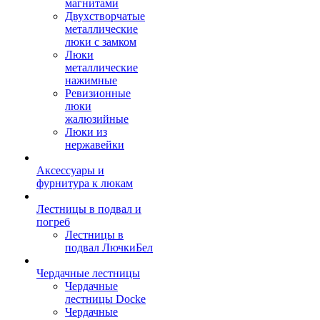
магнитами
Двухстворчатые
металлические
люки с замком
Люки
металлические
нажимные
Ревизионные
люки
жалюзийные
Люки из
нержавейки
Аксессуары и
фурнитура к люкам
Лестницы в подвал и
погреб
Лестницы в
подвал ЛючкиБел
Чердачные лестницы
Чердачные
лестницы Docke
Чердачные