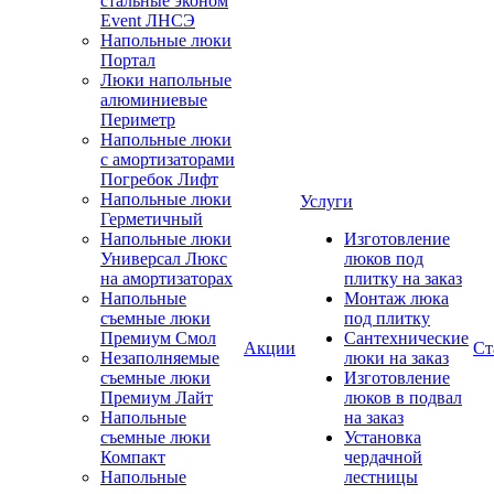
стальные эконом
Event ЛНСЭ
Напольные люки
Портал
Люки напольные
алюминиевые
Периметр
Напольные люки
с амортизаторами
Погребок Лифт
Напольные люки
Услуги
Герметичный
Напольные люки
Изготовление
Универсал Люкс
люков под
на амортизаторах
плитку на заказ
Напольные
Монтаж люка
съемные люки
под плитку
Премиум Смол
Сантехнические
Акции
Ст
Незаполняемые
люки на заказ
съемные люки
Изготовление
Премиум Лайт
люков в подвал
Напольные
на заказ
съемные люки
Установка
Компакт
чердачной
Напольные
лестницы