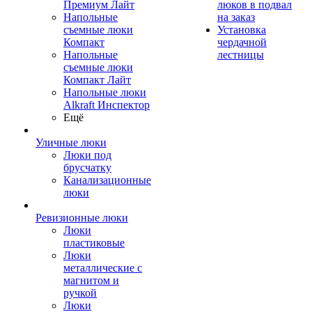
Премиум Лайт
люков в подвал
Напольные
на заказ
съемные люки
Установка
Компакт
чердачной
Напольные
лестницы
съемные люки
Компакт Лайт
Напольные люки
Alkraft Инспектор
Ещё
Уличные люки
Люки под
брусчатку
Канализационные
люки
Ревизионные люки
Люки
пластиковые
Люки
металлические с
магнитом и
ручкой
Люки