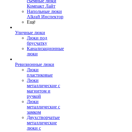
съемные люки
Компакт Лайт
Напольные люки
Alkraft Инспектор
Ещё
Уличные люки
Люки под
брусчатку
Канализационные
люки
Ревизионные люки
Люки
пластиковые
Люки
металлические с
магнитом и
ручкой
Люки
металлические с
замком
Двухстворчатые
металлические
люки с