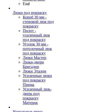
Ещё
Люки под покраску
Короб 30 мм -
стеновой люк под
покраску
Пилот -
усиленный люк
под покраску
Уголок 30 мм -
потолочный люк
под покраску
Люки Мастер
Люки-двери
Бригадир
Люки Эталон
Усиленные люки
под покраску
Прима
Усиленный люк-
дверь под
покраску
Материк
Напольные люки