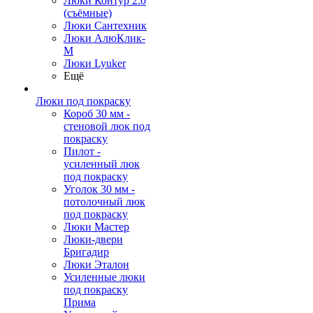
Люки Контур 2.0
(съёмные)
Люки Сантехник
Люки АлюКлик-
М
Люки Lyuker
Ещё
Люки под покраску
Короб 30 мм -
стеновой люк под
покраску
Пилот -
усиленный люк
под покраску
Уголок 30 мм -
потолочный люк
под покраску
Люки Мастер
Люки-двери
Бригадир
Люки Эталон
Усиленные люки
под покраску
Прима