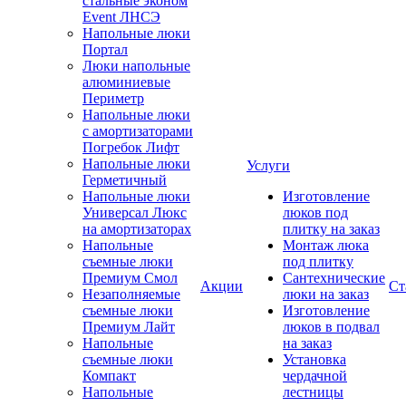
стальные эконом
Event ЛНСЭ
Напольные люки
Портал
Люки напольные
алюминиевые
Периметр
Напольные люки
с амортизаторами
Погребок Лифт
Напольные люки
Услуги
Герметичный
Напольные люки
Изготовление
Универсал Люкс
люков под
на амортизаторах
плитку на заказ
Напольные
Монтаж люка
съемные люки
под плитку
Премиум Смол
Сантехнические
Акции
Ст
Незаполняемые
люки на заказ
съемные люки
Изготовление
Премиум Лайт
люков в подвал
Напольные
на заказ
съемные люки
Установка
Компакт
чердачной
Напольные
лестницы