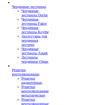
Чердачные лестницы
Чердачные
лестницы Docke
Чердачные
лестницы Fakro
Чердачные
лестницы Keylite
Аксессуары для
чердачных
лестниц
Чердачные
лестницы Astark
Лестницы
чердачные Oman
Решетки
вентиляционные
Решетки
радиаторные
Решетки
вентиляционные
металлические
Решетки
вентиляционные