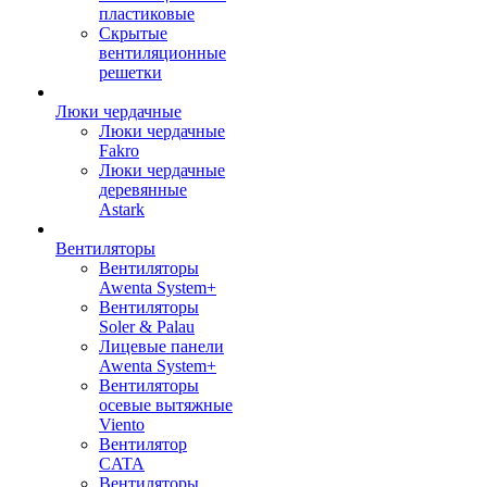
пластиковые
Скрытые
вентиляционные
решетки
Люки чердачные
Люки чердачные
Fakro
Люки чердачные
деревянные
Astark
Вентиляторы
Вентиляторы
Awenta System+
Вентиляторы
Soler & Palau
Лицевые панели
Awenta System+
Вентиляторы
осевые вытяжные
Viento
Вентилятор
CATA
Вентиляторы