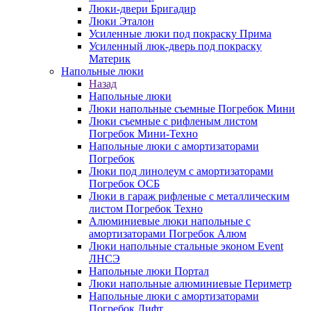
Люки-двери Бригадир
Люки Эталон
Усиленные люки под покраску Прима
Усиленный люк-дверь под покраску
Материк
Напольные люки
Назад
Напольные люки
Люки напольные съемные Погребок Мини
Люки съемные с рифленым листом
Погребок Мини-Техно
Напольные люки с амортизаторами
Погребок
Люки под линолеум с амортизаторами
Погребок ОСБ
Люки в гараж рифленые с металлическим
листом Погребок Техно
Алюминиевые люки напольные с
амортизаторами Погребок Алюм
Люки напольные стальные эконом Event
ЛНСЭ
Напольные люки Портал
Люки напольные алюминиевые Периметр
Напольные люки с амортизаторами
Погребок Лифт