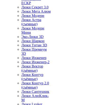
ЕСКР
Люки Секрет 3.0
Люки Мега Алюм
Люки Модерн
Люки Астра
(съемные)
Люки Модерн
Мини
Эко-Люки 3D
Люки Шаркон
Люки Титан 3D
Люки Премиум
3D
Люки Инженер
Люки Инженер-2
Люки Вектор
(съёмные)
Люки Контур
(съёмные)
Люки Контур 2.0
(съёмные)
Люки Сантехник
Люки АлюКлик-
М
Люки Lyuker