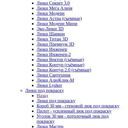
Люки Секрет 3.0
Люки Мега Алюм
Люки Модерн
Люки Астра (съемные)
Люки Модерн Мини
Эко-Люки 3D
Люки Шаркон
Люки Титан 3D
Люки Премиум 3D
Люки Инженер
Люки Инженер-2
Люки Вектор (съёмные)
Люки Контур (съёмные)
Люки Контур 2.0 (съёмные)
Люки Сантехник
Люки АлюКлик-М
Люки Lyuker
Люки под покраску
Назад
Люки под покраску
Короб 30 мм - стеновой люк под покраску
Пилот - усиленный люк под покраску
Уголок 30 мм - потолочный люк под
покраску
Люки Мастер