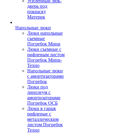
Усиленный люк-
дверь под
покраску
Материк
Напольные люки
Люки напольные
съемные
Погребок Мини
Люки съемные с
рифленым листом
Погребок Мини-
Техно
Напольные люки
с амортизаторами
Погребок
Люки под
линолеум с
амортизаторами
Погребок ОСБ
Люки в гараж
рифленые с
металлическим
листом Погребок
Техно