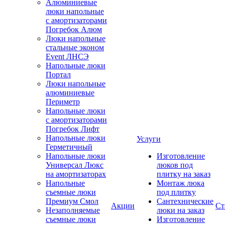
Алюминиевые
люки напольные
с амортизаторами
Погребок Алюм
Люки напольные
стальные эконом
Event ЛНСЭ
Напольные люки
Портал
Люки напольные
алюминиевые
Периметр
Напольные люки
с амортизаторами
Погребок Лифт
Напольные люки
Услуги
Герметичный
Напольные люки
Изготовление
Универсал Люкс
люков под
на амортизаторах
плитку на заказ
Напольные
Монтаж люка
съемные люки
под плитку
Премиум Смол
Сантехнические
Акции
Ст
Незаполняемые
люки на заказ
съемные люки
Изготовление