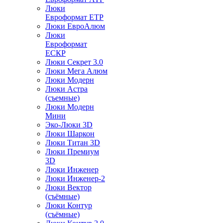
Люки
Евроформат ЕТР
Люки ЕвроАлюм
Люки
Евроформат
ЕСКР
Люки Секрет 3.0
Люки Мега Алюм
Люки Модерн
Люки Астра
(съемные)
Люки Модерн
Мини
Эко-Люки 3D
Люки Шаркон
Люки Титан 3D
Люки Премиум
3D
Люки Инженер
Люки Инженер-2
Люки Вектор
(съёмные)
Люки Контур
(съёмные)