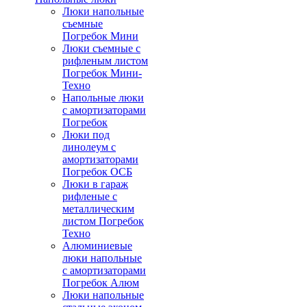
Люки напольные
съемные
Погребок Мини
Люки съемные с
рифленым листом
Погребок Мини-
Техно
Напольные люки
с амортизаторами
Погребок
Люки под
линолеум с
амортизаторами
Погребок ОСБ
Люки в гараж
рифленые с
металлическим
листом Погребок
Техно
Алюминиевые
люки напольные
с амортизаторами
Погребок Алюм
Люки напольные