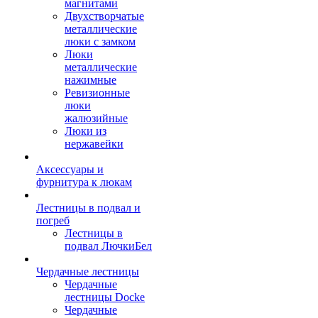
магнитами
Двухстворчатые
металлические
люки с замком
Люки
металлические
нажимные
Ревизионные
люки
жалюзийные
Люки из
нержавейки
Аксессуары и
фурнитура к люкам
Лестницы в подвал и
погреб
Лестницы в
подвал ЛючкиБел
Чердачные лестницы
Чердачные
лестницы Docke
Чердачные