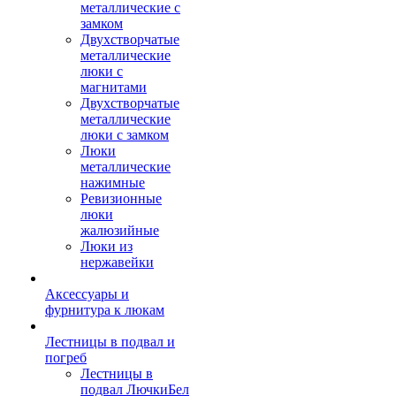
металлические с
замком
Двухстворчатые
металлические
люки с
магнитами
Двухстворчатые
металлические
люки с замком
Люки
металлические
нажимные
Ревизионные
люки
жалюзийные
Люки из
нержавейки
Аксессуары и
фурнитура к люкам
Лестницы в подвал и
погреб
Лестницы в
подвал ЛючкиБел