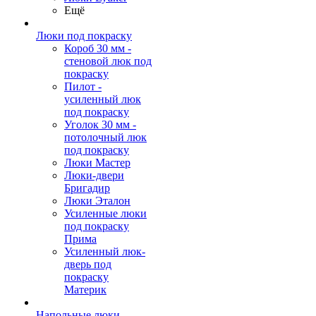
Ещё
Люки под покраску
Короб 30 мм -
стеновой люк под
покраску
Пилот -
усиленный люк
под покраску
Уголок 30 мм -
потолочный люк
под покраску
Люки Мастер
Люки-двери
Бригадир
Люки Эталон
Усиленные люки
под покраску
Прима
Усиленный люк-
дверь под
покраску
Материк
Напольные люки