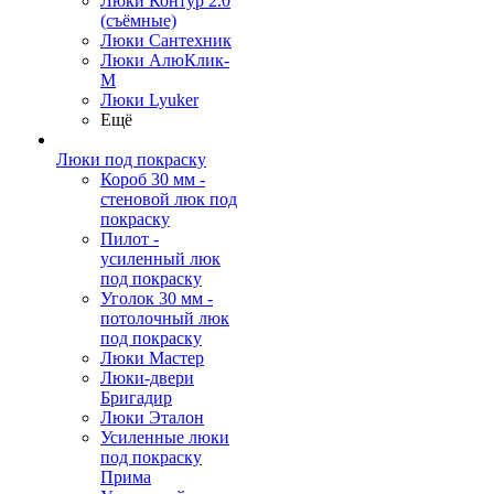
Люки Контур 2.0
(съёмные)
Люки Сантехник
Люки АлюКлик-
М
Люки Lyuker
Ещё
Люки под покраску
Короб 30 мм -
стеновой люк под
покраску
Пилот -
усиленный люк
под покраску
Уголок 30 мм -
потолочный люк
под покраску
Люки Мастер
Люки-двери
Бригадир
Люки Эталон
Усиленные люки
под покраску
Прима