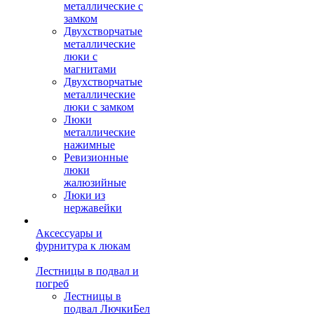
металлические с
замком
Двухстворчатые
металлические
люки с
магнитами
Двухстворчатые
металлические
люки с замком
Люки
металлические
нажимные
Ревизионные
люки
жалюзийные
Люки из
нержавейки
Аксессуары и
фурнитура к люкам
Лестницы в подвал и
погреб
Лестницы в
подвал ЛючкиБел