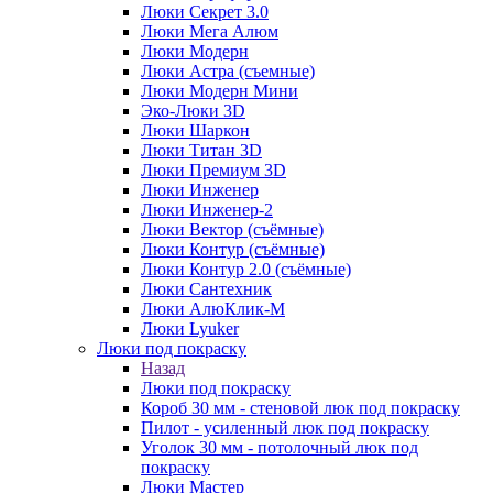
Люки Секрет 3.0
Люки Мега Алюм
Люки Модерн
Люки Астра (съемные)
Люки Модерн Мини
Эко-Люки 3D
Люки Шаркон
Люки Титан 3D
Люки Премиум 3D
Люки Инженер
Люки Инженер-2
Люки Вектор (съёмные)
Люки Контур (съёмные)
Люки Контур 2.0 (съёмные)
Люки Сантехник
Люки АлюКлик-М
Люки Lyuker
Люки под покраску
Назад
Люки под покраску
Короб 30 мм - стеновой люк под покраску
Пилот - усиленный люк под покраску
Уголок 30 мм - потолочный люк под
покраску
Люки Мастер