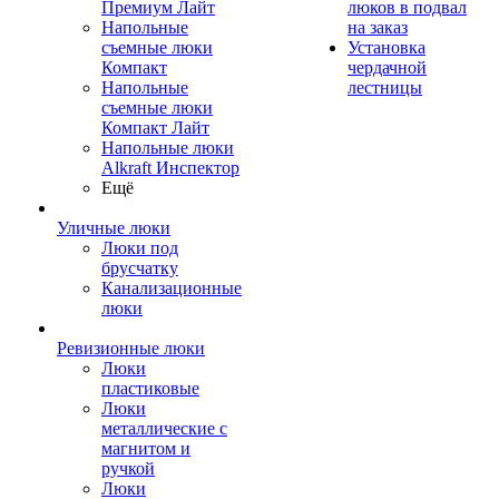
Премиум Лайт
люков в подвал
Напольные
на заказ
съемные люки
Установка
Компакт
чердачной
Напольные
лестницы
съемные люки
Компакт Лайт
Напольные люки
Alkraft Инспектор
Ещё
Уличные люки
Люки под
брусчатку
Канализационные
люки
Ревизионные люки
Люки
пластиковые
Люки
металлические с
магнитом и
ручкой
Люки