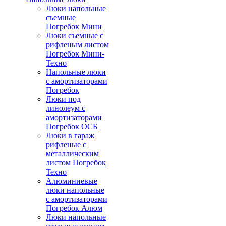
Люки напольные
съемные
Погребок Мини
Люки съемные с
рифленым листом
Погребок Мини-
Техно
Напольные люки
с амортизаторами
Погребок
Люки под
линолеум с
амортизаторами
Погребок ОСБ
Люки в гараж
рифленые с
металлическим
листом Погребок
Техно
Алюминиевые
люки напольные
с амортизаторами
Погребок Алюм
Люки напольные