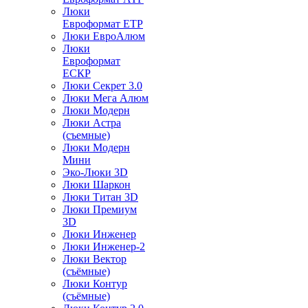
Люки
Евроформат ЕТР
Люки ЕвроАлюм
Люки
Евроформат
ЕСКР
Люки Секрет 3.0
Люки Мега Алюм
Люки Модерн
Люки Астра
(съемные)
Люки Модерн
Мини
Эко-Люки 3D
Люки Шаркон
Люки Титан 3D
Люки Премиум
3D
Люки Инженер
Люки Инженер-2
Люки Вектор
(съёмные)
Люки Контур
(съёмные)