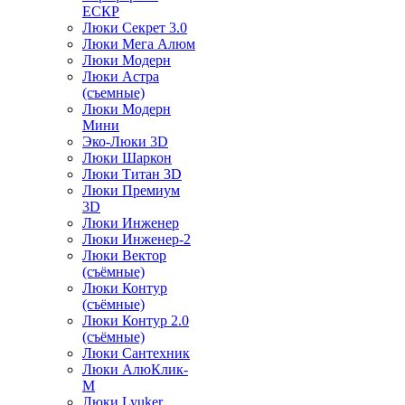
ЕСКР
Люки Секрет 3.0
Люки Мега Алюм
Люки Модерн
Люки Астра
(съемные)
Люки Модерн
Мини
Эко-Люки 3D
Люки Шаркон
Люки Титан 3D
Люки Премиум
3D
Люки Инженер
Люки Инженер-2
Люки Вектор
(съёмные)
Люки Контур
(съёмные)
Люки Контур 2.0
(съёмные)
Люки Сантехник
Люки АлюКлик-
М
Люки Lyuker