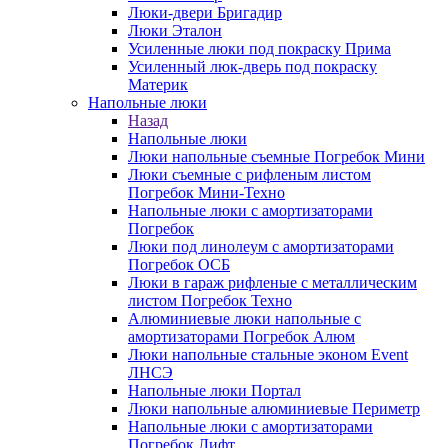
Люки-двери Бригадир
Люки Эталон
Усиленные люки под покраску Прима
Усиленный люк-дверь под покраску
Материк
Напольные люки
Назад
Напольные люки
Люки напольные съемные Погребок Мини
Люки съемные с рифленым листом
Погребок Мини-Техно
Напольные люки с амортизаторами
Погребок
Люки под линолеум с амортизаторами
Погребок ОСБ
Люки в гараж рифленые с металлическим
листом Погребок Техно
Алюминиевые люки напольные с
амортизаторами Погребок Алюм
Люки напольные стальные эконом Event
ЛНСЭ
Напольные люки Портал
Люки напольные алюминиевые Периметр
Напольные люки с амортизаторами
Погребок Лифт