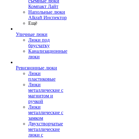
съемные люки
Компакт Лайт
Напольные люки
Alkraft Инспектор
Ещё
Уличные люки
Люки под
брусчатку
Канализационные
люки
Ревизионные люки
Люки
пластиковые
Люки
металлические с
магнитом и
ручкой
Люки
металлические с
замком
Двухстворчатые
металлические
люки с