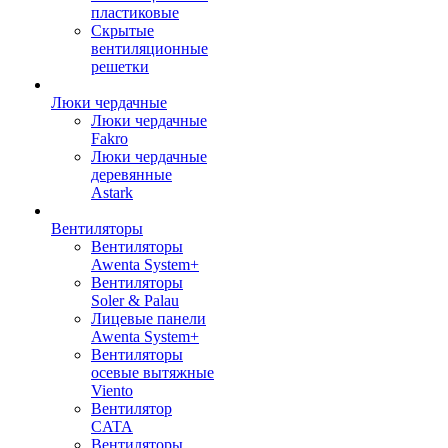
пластиковые
Скрытые
вентиляционные
решетки
Люки чердачные
Люки чердачные
Fakro
Люки чердачные
деревянные
Astark
Вентиляторы
Вентиляторы
Awenta System+
Вентиляторы
Soler & Palau
Лицевые панели
Awenta System+
Вентиляторы
осевые вытяжные
Viento
Вентилятор
CATA
Вентиляторы