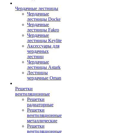
Чердачные лестницы
Чердачные
лестницы Docke
Чердачные
лестницы Fakro
Чердачные
лестницы Keylite
Аксессуары для
чердачных
лестниц
Чердачные
лестницы Astark
Лестницы
чердачные Oman
Решетки
вентиляционные
Решетки
радиаторные
Решетки
вентиляционные
металлические
Решетки
вентиляционные