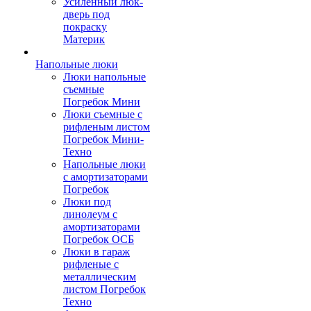
Усиленный люк-
дверь под
покраску
Материк
Напольные люки
Люки напольные
съемные
Погребок Мини
Люки съемные с
рифленым листом
Погребок Мини-
Техно
Напольные люки
с амортизаторами
Погребок
Люки под
линолеум с
амортизаторами
Погребок ОСБ
Люки в гараж
рифленые с
металлическим
листом Погребок
Техно