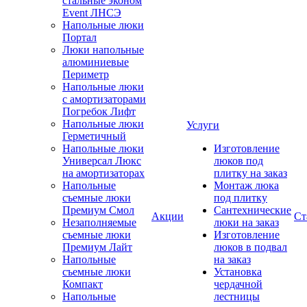
стальные эконом
Event ЛНСЭ
Напольные люки
Портал
Люки напольные
алюминиевые
Периметр
Напольные люки
с амортизаторами
Погребок Лифт
Напольные люки
Услуги
Герметичный
Напольные люки
Изготовление
Универсал Люкс
люков под
на амортизаторах
плитку на заказ
Напольные
Монтаж люка
съемные люки
под плитку
Премиум Смол
Сантехнические
Акции
Ст
Незаполняемые
люки на заказ
съемные люки
Изготовление
Премиум Лайт
люков в подвал
Напольные
на заказ
съемные люки
Установка
Компакт
чердачной
Напольные
лестницы