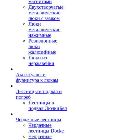
магнитами
Двухстворчатые
металлические
люки с замком
Люки
металлические
нажимные
Ревизионные
люки
жалюзийные
Люки из
нержавейки
Аксессуары и
фурнитура к люкам
Лестницы в подвал и
погреб
Лестницы в
подвал ЛючкиБел
Чердачные лестницы
Чердачные
лестницы Docke
Чердачные