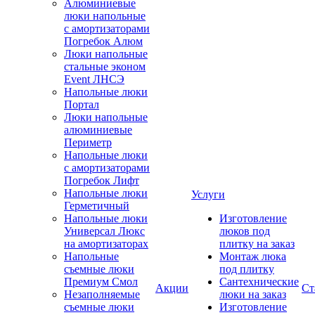
Алюминиевые
люки напольные
с амортизаторами
Погребок Алюм
Люки напольные
стальные эконом
Event ЛНСЭ
Напольные люки
Портал
Люки напольные
алюминиевые
Периметр
Напольные люки
с амортизаторами
Погребок Лифт
Напольные люки
Услуги
Герметичный
Напольные люки
Изготовление
Универсал Люкс
люков под
на амортизаторах
плитку на заказ
Напольные
Монтаж люка
съемные люки
под плитку
Премиум Смол
Сантехнические
Акции
Ст
Незаполняемые
люки на заказ
съемные люки
Изготовление