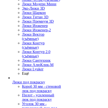
Люки Модерн Мини
Эко-Люки 3D
Люки Шаркон
Люки Титан 3D
Люки Премиум 3D
Люки Инженер
Люки Инженер-2
Люки Вектор
(съёмные)
Люки Контур
(съёмные)
Люки Контур 2.0
(съёмные)
Люки Сантехник
Люки АлюКлик-М
Люки Lyuker
Ещё
Люки под покраску
Короб 30 мм - стеновой
люк под покраску
Пилот - усиленный
люк под покраску
Уголок 30 мм -