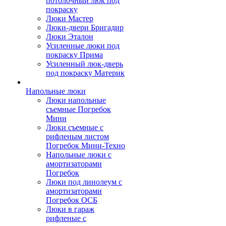
потолочный люк под
покраску
Люки Мастер
Люки-двери Бригадир
Люки Эталон
Усиленные люки под
покраску Прима
Усиленный люк-дверь
под покраску Материк
Напольные люки
Люки напольные
съемные Погребок
Мини
Люки съемные с
рифленым листом
Погребок Мини-Техно
Напольные люки с
амортизаторами
Погребок
Люки под линолеум с
амортизаторами
Погребок ОСБ
Люки в гараж
рифленые с