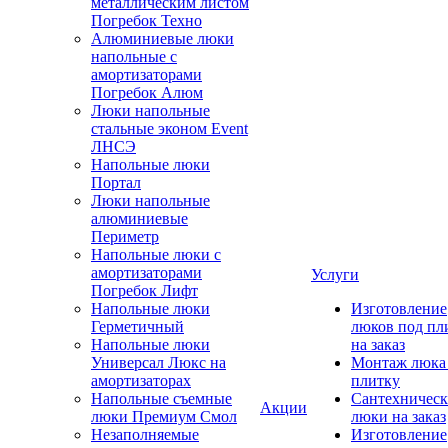
металлическим листом
Погребок Техно
Алюминиевые люки
напольные с
амортизаторами
Погребок Алюм
Люки напольные
стальные эконом Event
ЛНСЭ
Напольные люки
Портал
Люки напольные
алюминиевые
Периметр
Напольные люки с
амортизаторами
Услуги
Погребок Лифт
Напольные люки
Изготовление
Герметичный
люков под пл
Напольные люки
на заказ
Универсал Люкс на
Монтаж люка
амортизаторах
плитку
Напольные съемные
Сантехническ
Акции
люки Премиум Смол
люки на заказ
Незаполняемые
Изготовление