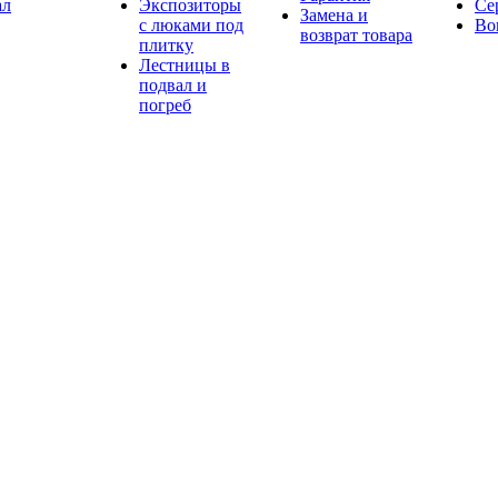
ал
Экспозиторы
Се
Замена и
с люками под
Во
возврат товара
плитку
Лестницы в
подвал и
погреб