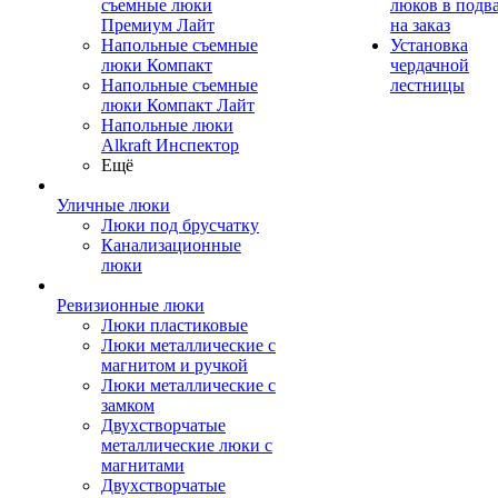
съемные люки
люков в подв
Премиум Лайт
на заказ
Напольные съемные
Установка
люки Компакт
чердачной
Напольные съемные
лестницы
люки Компакт Лайт
Напольные люки
Alkraft Инспектор
Ещё
Уличные люки
Люки под брусчатку
Канализационные
люки
Ревизионные люки
Люки пластиковые
Люки металлические с
магнитом и ручкой
Люки металлические с
замком
Двухстворчатые
металлические люки с
магнитами
Двухстворчатые