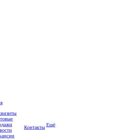
я
квизиты
товые
одажи
Ещё
Контакты
вости
кансии