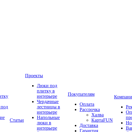
Проекты
Люки под
плитку в
Покупателям
итку
интерьере
Компани
Чердачные
Оплата
 под
лестницы в
Ре
Рассрочка
интерьере
Оп
Халва
ие
Напольные
пр
Статьи
КартаFUN
люки в
Но
Доставка
интерьере
Ва
Гарантия