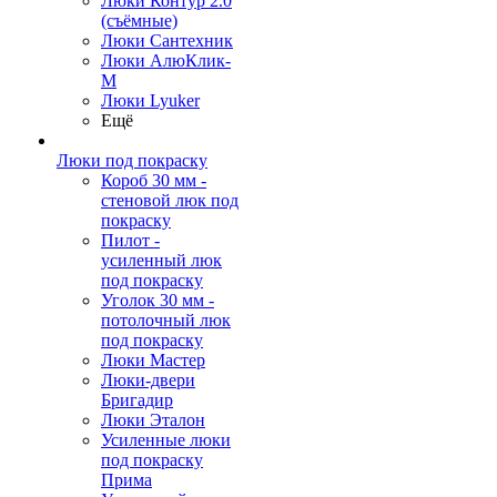
Люки Контур 2.0
(съёмные)
Люки Сантехник
Люки АлюКлик-
М
Люки Lyuker
Ещё
Люки под покраску
Короб 30 мм -
стеновой люк под
покраску
Пилот -
усиленный люк
под покраску
Уголок 30 мм -
потолочный люк
под покраску
Люки Мастер
Люки-двери
Бригадир
Люки Эталон
Усиленные люки
под покраску
Прима