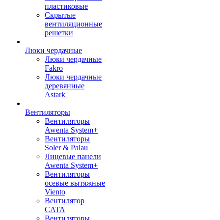
пластиковые
Скрытые
вентиляционные
решетки
Люки чердачные
Люки чердачные
Fakro
Люки чердачные
деревянные
Astark
Вентиляторы
Вентиляторы
Awenta System+
Вентиляторы
Soler & Palau
Лицевые панели
Awenta System+
Вентиляторы
осевые вытяжные
Viento
Вентилятор
CATA
Вентиляторы