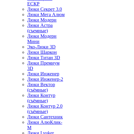
ЕСКР
Люки Секрет 3.0
Люки Мега Алюм
Люки Модерн
Люки Астра
(съемные)
Люки Модерн
Мини
Эко-Люки 3D
Люки Шаркон
Люки Титан 3D
Люки Премиум
3D
Люки Инженер
Люки Инженер-2
Люки Вектор
(съёмные)
Люки Контур
(съёмные)
Люки Контур 2.0
(съёмные)
Люки Сантехник
Люки АлюКлик-
М
Люки Lyuker