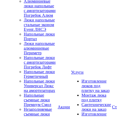
Алюминиевые
люки напольные
с амортизаторами
Погребок Алюм
Люки напольные
стальные эконом
Event ЛНСЭ
Напольные люки
Портал
Люки напольные
алюминиевые
Периметр
Напольные люки
с амортизаторами
Погребок Лифт
Напольные люки
Услуги
Герметичный
Напольные люки
Изготовление
Универсал Люкс
люков под
на амортизаторах
плитку на заказ
Напольные
Монтаж люка
съемные люки
под плитку
Премиум Смол
Сантехнические
Акции
Ст
Незаполняемые
люки на заказ
съемные люки
Изготовление