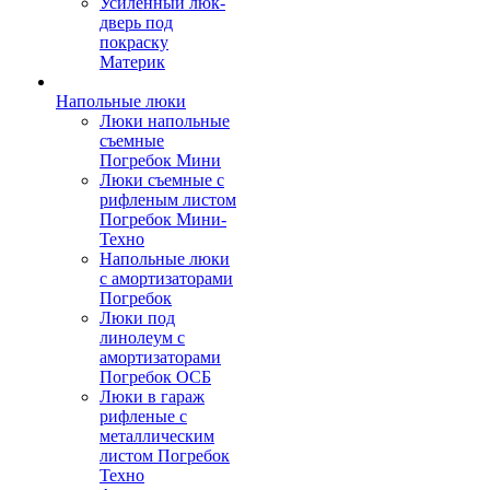
Усиленный люк-
дверь под
покраску
Материк
Напольные люки
Люки напольные
съемные
Погребок Мини
Люки съемные с
рифленым листом
Погребок Мини-
Техно
Напольные люки
с амортизаторами
Погребок
Люки под
линолеум с
амортизаторами
Погребок ОСБ
Люки в гараж
рифленые с
металлическим
листом Погребок
Техно