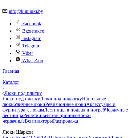
info@kupiluki.by
Facebook
Вконтакте
Instagram
Telegram
Viber
WhatsApp
Главная
-
Каталог
-
Люки под плитку
Люки под плитку
Люки под покраску
Напольные
люки
Уличные люки
Ревизионные люки
Аксессуары и
фурнитура к люкам
Лестницы в подвал и погреб
Чердачные
лестницы
Решетки вентиляционные
Люки
чердачные
Вентиляторы
Распродажа
-
Люки Шаркон
Люки ЕвроСТАНДАРТ
Люки Дипломат (съемные)
Люки