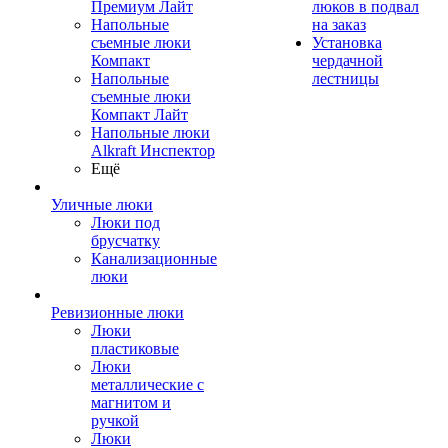
Премиум Лайт
люков в подвал
Напольные
на заказ
съемные люки
Установка
Компакт
чердачной
Напольные
лестницы
съемные люки
Компакт Лайт
Напольные люки
Alkraft Инспектор
Ещё
Уличные люки
Люки под
брусчатку
Канализационные
люки
Ревизионные люки
Люки
пластиковые
Люки
металлические с
магнитом и
ручкой
Люки