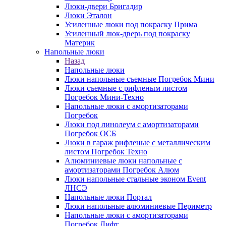
Люки-двери Бригадир
Люки Эталон
Усиленные люки под покраску Прима
Усиленный люк-дверь под покраску
Материк
Напольные люки
Назад
Напольные люки
Люки напольные съемные Погребок Мини
Люки съемные с рифленым листом
Погребок Мини-Техно
Напольные люки с амортизаторами
Погребок
Люки под линолеум с амортизаторами
Погребок ОСБ
Люки в гараж рифленые с металлическим
листом Погребок Техно
Алюминиевые люки напольные с
амортизаторами Погребок Алюм
Люки напольные стальные эконом Event
ЛНСЭ
Напольные люки Портал
Люки напольные алюминиевые Периметр
Напольные люки с амортизаторами
Погребок Лифт