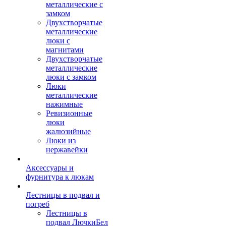
металлические с
замком
Двухстворчатые
металлические
люки с
магнитами
Двухстворчатые
металлические
люки с замком
Люки
металлические
нажимные
Ревизионные
люки
жалюзийные
Люки из
нержавейки
Аксессуары и
фурнитура к люкам
Лестницы в подвал и
погреб
Лестницы в
подвал ЛючкиБел