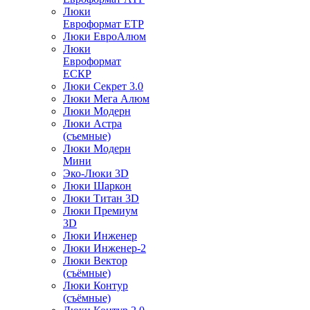
Люки
Евроформат ЕТР
Люки ЕвроАлюм
Люки
Евроформат
ЕСКР
Люки Секрет 3.0
Люки Мега Алюм
Люки Модерн
Люки Астра
(съемные)
Люки Модерн
Мини
Эко-Люки 3D
Люки Шаркон
Люки Титан 3D
Люки Премиум
3D
Люки Инженер
Люки Инженер-2
Люки Вектор
(съёмные)
Люки Контур
(съёмные)