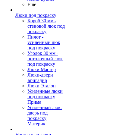
Ещё
Люки под покраску
Короб 30 мм -
стеновой люк под
покраску
Пилот -
усиленный люк
под покраску
Уголок 30 мм -
потолочный люк
под покраску
Люки Мастер
Люки-двери
Бригадир
Люки Эталон
Усиленные люки
под покраску
Прима
Усиленный люк-
дверь под
покраску
Материк
Напольные люки