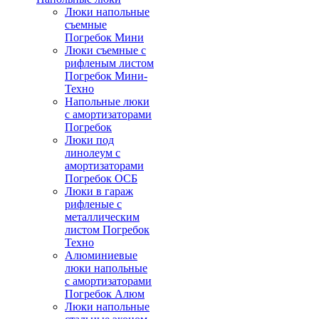
Люки напольные
съемные
Погребок Мини
Люки съемные с
рифленым листом
Погребок Мини-
Техно
Напольные люки
с амортизаторами
Погребок
Люки под
линолеум с
амортизаторами
Погребок ОСБ
Люки в гараж
рифленые с
металлическим
листом Погребок
Техно
Алюминиевые
люки напольные
с амортизаторами
Погребок Алюм
Люки напольные