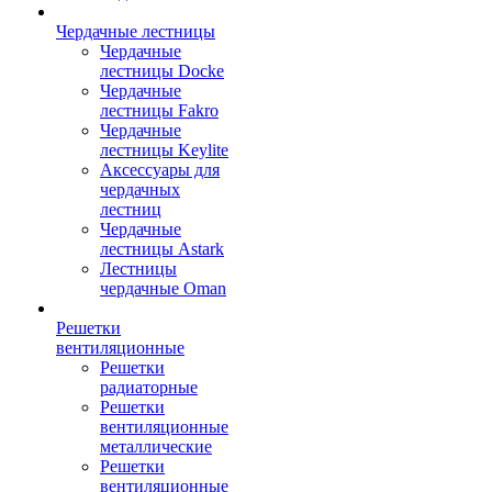
Чердачные лестницы
Чердачные
лестницы Docke
Чердачные
лестницы Fakro
Чердачные
лестницы Keylite
Аксессуары для
чердачных
лестниц
Чердачные
лестницы Astark
Лестницы
чердачные Oman
Решетки
вентиляционные
Решетки
радиаторные
Решетки
вентиляционные
металлические
Решетки
вентиляционные