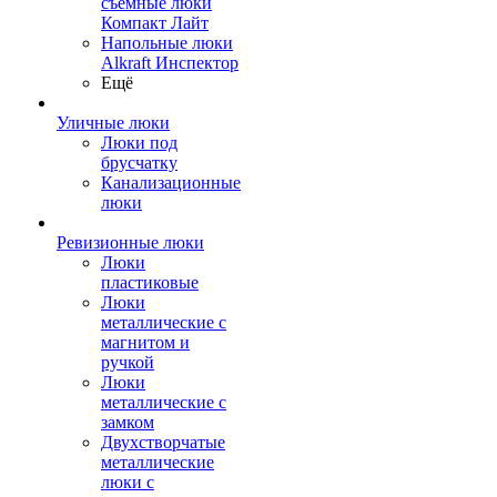
съемные люки
Компакт Лайт
Напольные люки
Alkraft Инспектор
Ещё
Уличные люки
Люки под
брусчатку
Канализационные
люки
Ревизионные люки
Люки
пластиковые
Люки
металлические с
магнитом и
ручкой
Люки
металлические с
замком
Двухстворчатые
металлические
люки с