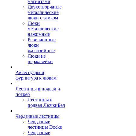
магнитами
Двухстворчатые
металлические
люки с замком
Люки
металлические
нажимные
Ревизионные
люки
жалюзийные
Люки из
нержавейки
Аксессуары и
фурнитура к люкам
Лестницы в подвал и
погреб
Лестницы в
подвал ЛючкиБел
Чердачные лестницы
Чердачные
лестницы Docke
Чердачные