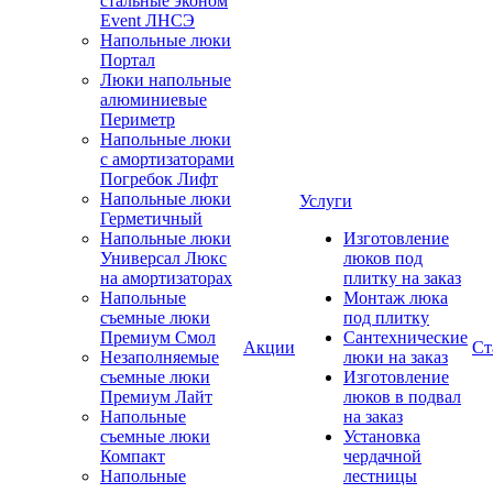
стальные эконом
Event ЛНСЭ
Напольные люки
Портал
Люки напольные
алюминиевые
Периметр
Напольные люки
с амортизаторами
Погребок Лифт
Напольные люки
Услуги
Герметичный
Напольные люки
Изготовление
Универсал Люкс
люков под
на амортизаторах
плитку на заказ
Напольные
Монтаж люка
съемные люки
под плитку
Премиум Смол
Сантехнические
Акции
Ст
Незаполняемые
люки на заказ
съемные люки
Изготовление
Премиум Лайт
люков в подвал
Напольные
на заказ
съемные люки
Установка
Компакт
чердачной
Напольные
лестницы