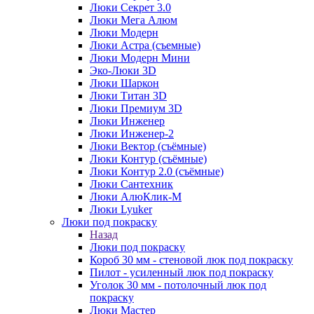
Люки Секрет 3.0
Люки Мега Алюм
Люки Модерн
Люки Астра (съемные)
Люки Модерн Мини
Эко-Люки 3D
Люки Шаркон
Люки Титан 3D
Люки Премиум 3D
Люки Инженер
Люки Инженер-2
Люки Вектор (съёмные)
Люки Контур (съёмные)
Люки Контур 2.0 (съёмные)
Люки Сантехник
Люки АлюКлик-М
Люки Lyuker
Люки под покраску
Назад
Люки под покраску
Короб 30 мм - стеновой люк под покраску
Пилот - усиленный люк под покраску
Уголок 30 мм - потолочный люк под
покраску
Люки Мастер