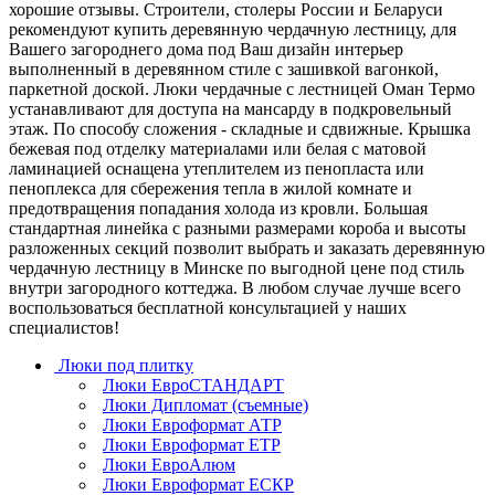
хорошие отзывы. Строители, столеры России и Беларуси
рекомендуют купить деревянную чердачную лестницу, для
Вашего загороднего дома под Ваш дизайн интерьер
выполненный в деревянном стиле с зашивкой вагонкой,
паркетной доской. Люки чердачные с лестницей Оман Термо
устанавливают для доступа на мансарду в подкровельный
этаж. По способу сложения - складные и сдвижные. Крышка
бежевая под отделку материалами или белая с матовой
ламинацией оснащена утеплителем из пенопласта или
пеноплекса для сбережения тепла в жилой комнате и
предотвращения попадания холода из кровли. Большая
стандартная линейка с разными размерами короба и высоты
разложенных секций позволит выбрать и заказать деревянную
чердачную лестницу в Минске по выгодной цене под стиль
внутри загородного коттеджа. В любом случае лучше всего
воспользоваться бесплатной консультацией у наших
специалистов!
Люки под плитку
Люки ЕвроСТАНДАРТ
Люки Дипломат (съемные)
Люки Евроформат АТР
Люки Евроформат ЕТР
Люки ЕвроАлюм
Люки Евроформат ЕСКР