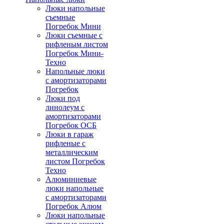
Люки напольные
съемные
Погребок Мини
Люки съемные с
рифленым листом
Погребок Мини-
Техно
Напольные люки
с амортизаторами
Погребок
Люки под
линолеум с
амортизаторами
Погребок ОСБ
Люки в гараж
рифленые с
металлическим
листом Погребок
Техно
Алюминиевые
люки напольные
с амортизаторами
Погребок Алюм
Люки напольные