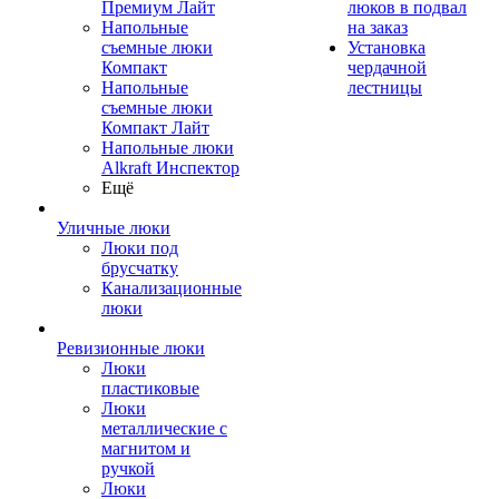
Премиум Лайт
люков в подвал
Напольные
на заказ
съемные люки
Установка
Компакт
чердачной
Напольные
лестницы
съемные люки
Компакт Лайт
Напольные люки
Alkraft Инспектор
Ещё
Уличные люки
Люки под
брусчатку
Канализационные
люки
Ревизионные люки
Люки
пластиковые
Люки
металлические с
магнитом и
ручкой
Люки