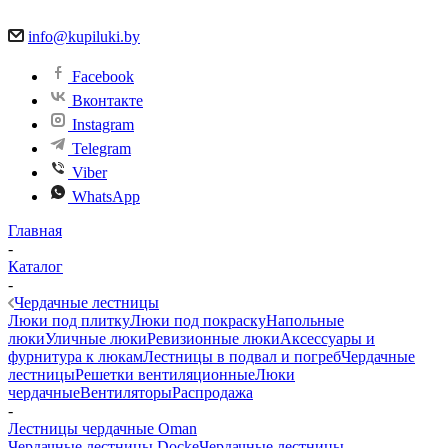
info@kupiluki.by
Facebook
Вконтакте
Instagram
Telegram
Viber
WhatsApp
Главная
-
Каталог
-
Чердачные лестницы
Люки под плитку
Люки под покраску
Напольные
люки
Уличные люки
Ревизионные люки
Аксессуары и
фурнитура к люкам
Лестницы в подвал и погреб
Чердачные
лестницы
Решетки вентиляционные
Люки
чердачные
Вентиляторы
Распродажа
-
Лестницы чердачные Oman
Чердачные лестницы Docke
Чердачные лестницы