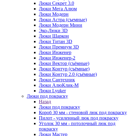
Люки Секрет 3.0
Люки Мега Алюм
Люки Модерн
Люки Астра (съемные)
Люки Модерн Мини
Эко-Люки 3D
Люки Шаркон
Люки Титан 3D
Люки Премиум 3D
Люки Инженер
Люки Инженер-2
Люки Вектор (съёмные)
Люки Контур (съёмные)
Люки Контур 2.0 (съёмные)
Люки Сантехник
Люки АлюКлик-М
Люки Lyuker
Люки под покраску
Назад
Люки под покраску
Короб 30 мм - стеновой люк под покраску
Пилот - усиленный люк под покраску
Уголок 30 мм - потолочный люк под
покраску
Люки Мастер