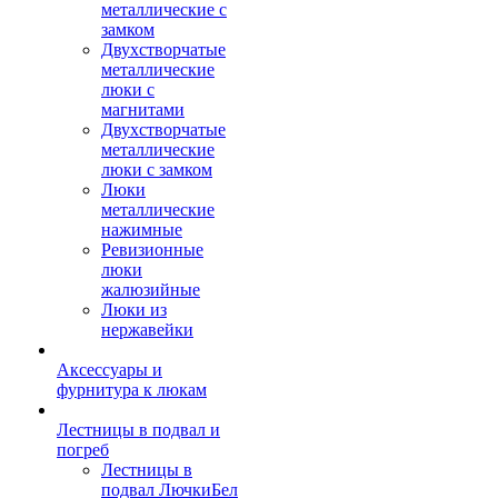
металлические с
замком
Двухстворчатые
металлические
люки с
магнитами
Двухстворчатые
металлические
люки с замком
Люки
металлические
нажимные
Ревизионные
люки
жалюзийные
Люки из
нержавейки
Аксессуары и
фурнитура к люкам
Лестницы в подвал и
погреб
Лестницы в
подвал ЛючкиБел