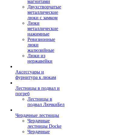
магнитами
Двухстворчатые
металлические
люки с замком
Люки
металлические
нажимные
Ревизионные
люки
жалюзийные
Люки из
нержавейки
Аксессуары и
фурнитура к люкам
Лестницы в подвал и
погреб
Лестницы в
подвал ЛючкиБел
Чердачные лестницы
Чердачные
лестницы Docke
Чердачные