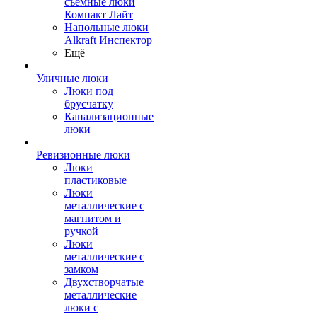
съемные люки
Компакт Лайт
Напольные люки
Alkraft Инспектор
Ещё
Уличные люки
Люки под
брусчатку
Канализационные
люки
Ревизионные люки
Люки
пластиковые
Люки
металлические с
магнитом и
ручкой
Люки
металлические с
замком
Двухстворчатые
металлические
люки с