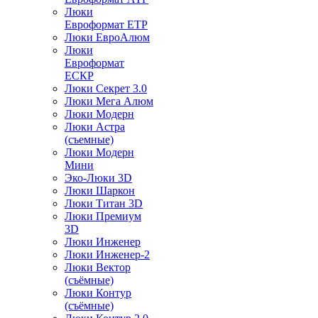
Люки
Евроформат ЕТР
Люки ЕвроАлюм
Люки
Евроформат
ЕСКР
Люки Секрет 3.0
Люки Мега Алюм
Люки Модерн
Люки Астра
(съемные)
Люки Модерн
Мини
Эко-Люки 3D
Люки Шаркон
Люки Титан 3D
Люки Премиум
3D
Люки Инженер
Люки Инженер-2
Люки Вектор
(съёмные)
Люки Контур
(съёмные)