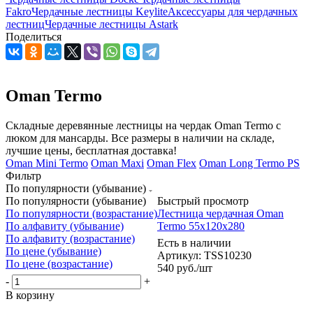
Fakro
Чердачные лестницы Keylite
Аксессуары для чердачных
лестниц
Чердачные лестницы Astark
Поделиться
Oman Termo
Складные деревянные лестницы на чердак Oman Termo с
люком для мансарды. Все размеры в наличии на складе,
лучшие цены, бесплатная доставка!
Oman Mini Termo
Oman Maxi
Oman Flex
Oman Long Termo PS
Фильтр
По популярности (убывание)
По популярности (убывание)
Быстрый просмотр
По популярности (возрастание)
Лестница чердачная Oman
По алфавиту (убывание)
Termo 55x120x280
По алфавиту (возрастание)
Есть в наличии
По цене (убывание)
Артикул: TSS10230
По цене (возрастание)
540
руб.
/шт
-
+
В корзину