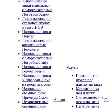
Алюминиевые
люки напольные
с амортизаторами
Погребок Алюм
Люки напольные
стальные эконом
Event ЛНСЭ
Напольные люки
Портал
Люки напольные
алюминиевые
Периметр
Напольные люки
с амортизаторами
Погребок Лифт
Напольные люки
Услуги
Герметичный
Напольные люки
Изготовление
Универсал Люкс
люков под
на амортизаторах
плитку на заказ
Напольные
Монтаж люка
съемные люки
под плитку
Премиум Смол
Сантехнические
Акции
Ст
Незаполняемые
люки на заказ
съемные люки
Изготовление