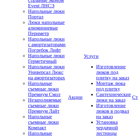
стальные эконом
Event ЛНСЭ
Напольные люки
Портал
Люки напольные
алюминиевые
Периметр
Напольные люки
с амортизаторами
Погребок Лифт
Напольные люки
Услуги
Герметичный
Напольные люки
Изготовление
Универсал Люкс
люков под
на амортизаторах
плитку на заказ
Напольные
Монтаж люка
съемные люки
под плитку
Премиум Смол
Сантехнические
Акции
Ст
Незаполняемые
люки на заказ
съемные люки
Изготовление
Премиум Лайт
люков в подвал
Напольные
на заказ
съемные люки
Установка
Компакт
чердачной
Напольные
лестницы