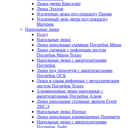
Люки-двери Бригадир
Люки Эталон
Усиленные люки под покраску Прима
Усиленный люк-дверь под покраску
Материк
Напольные люки
Назад
Напольные люки
Люки напольные съемные Погребок Мини
Люки съемные с рифленым листом
Погребок Мини-Техно
Напольные люки с амортизаторами
Погребок
Люки под линолеум с амортизаторами
Погребок ОСБ
Люки в гараж рифленые с металлическим
листом Погребок Техно
Алюминиевые люки напольные с
амортизаторами Погребок Алюм
Люки напольные стальные эконом Event
ЛНСЭ
Напольные люки Портал
Люки напольные алюминиевые Периметр
Напольные люки с амортизаторами
Погребок Лифт