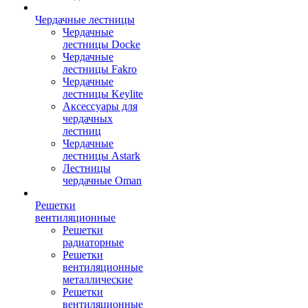
Чердачные лестницы
Чердачные
лестницы Docke
Чердачные
лестницы Fakro
Чердачные
лестницы Keylite
Аксессуары для
чердачных
лестниц
Чердачные
лестницы Astark
Лестницы
чердачные Oman
Решетки
вентиляционные
Решетки
радиаторные
Решетки
вентиляционные
металлические
Решетки
вентиляционные