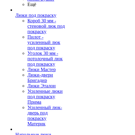
Ещё
Люки под покраску
Короб 30 мм -
стеновой люк под
покраску
Пилот -
усиленный люк
под покраску
Уголок 30 мм -
потолочный люк
под покраску
Люки Мастер
Люки-двери
Бригадир
Люки Эталон
Усиленные люки
под покраску
Прима
Усиленный люк-
дверь под
покраску
Материк
Напольные люки