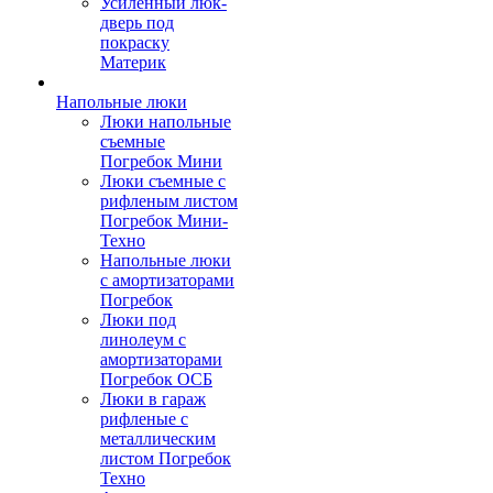
Усиленный люк-
дверь под
покраску
Материк
Напольные люки
Люки напольные
съемные
Погребок Мини
Люки съемные с
рифленым листом
Погребок Мини-
Техно
Напольные люки
с амортизаторами
Погребок
Люки под
линолеум с
амортизаторами
Погребок ОСБ
Люки в гараж
рифленые с
металлическим
листом Погребок
Техно