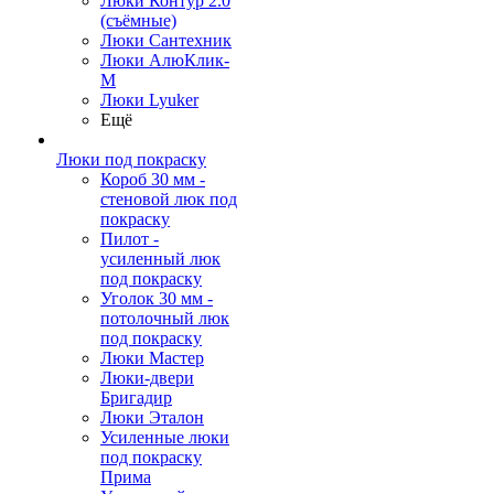
Люки Контур 2.0
(съёмные)
Люки Сантехник
Люки АлюКлик-
М
Люки Lyuker
Ещё
Люки под покраску
Короб 30 мм -
стеновой люк под
покраску
Пилот -
усиленный люк
под покраску
Уголок 30 мм -
потолочный люк
под покраску
Люки Мастер
Люки-двери
Бригадир
Люки Эталон
Усиленные люки
под покраску
Прима