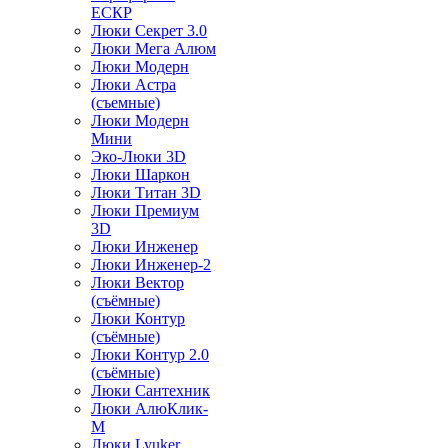
ЕСКР
Люки Секрет 3.0
Люки Мега Алюм
Люки Модерн
Люки Астра
(съемные)
Люки Модерн
Мини
Эко-Люки 3D
Люки Шаркон
Люки Титан 3D
Люки Премиум
3D
Люки Инженер
Люки Инженер-2
Люки Вектор
(съёмные)
Люки Контур
(съёмные)
Люки Контур 2.0
(съёмные)
Люки Сантехник
Люки АлюКлик-
М
Люки Lyuker