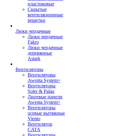
пластиковые
Скрытые
вентиляционные
решетки
Люки чердачные
Люки чердачные
Fakro
Люки чердачные
деревянные
Astark
Вентиляторы
Вентиляторы
Awenta System+
Вентиляторы
Soler & Palau
Лицевые панели
Awenta System+
Вентиляторы
осевые вытяжные
Viento
Вентилятор
CATA
Вентиляторы