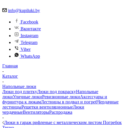
info@kupiluki.by
Facebook
Вконтакте
Instagram
Telegram
Viber
WhatsApp
Главная
-
Каталог
-
Напольные люки
Люки под плитку
Люки под покраску
Напольные
люки
Уличные люки
Ревизионные люки
Аксессуары и
фурнитура к люкам
Лестницы в подвал и погреб
Чердачные
лестницы
Решетки вентиляционные
Люки
чердачные
Вентиляторы
Распродажа
-
Люки в гараж рифленые с металлическим листом Погребок
Техно