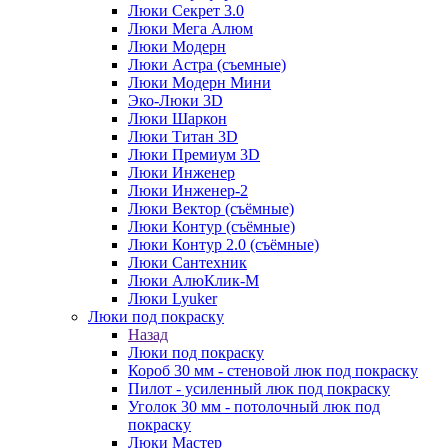
Люки Секрет 3.0
Люки Мега Алюм
Люки Модерн
Люки Астра (съемные)
Люки Модерн Мини
Эко-Люки 3D
Люки Шаркон
Люки Титан 3D
Люки Премиум 3D
Люки Инженер
Люки Инженер-2
Люки Вектор (съёмные)
Люки Контур (съёмные)
Люки Контур 2.0 (съёмные)
Люки Сантехник
Люки АлюКлик-М
Люки Lyuker
Люки под покраску
Назад
Люки под покраску
Короб 30 мм - стеновой люк под покраску
Пилот - усиленный люк под покраску
Уголок 30 мм - потолочный люк под
покраску
Люки Мастер