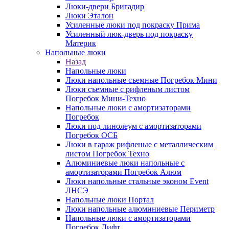
Люки-двери Бригадир
Люки Эталон
Усиленные люки под покраску Прима
Усиленный люк-дверь под покраску
Материк
Напольные люки
Назад
Напольные люки
Люки напольные съемные Погребок Мини
Люки съемные с рифленым листом
Погребок Мини-Техно
Напольные люки с амортизаторами
Погребок
Люки под линолеум с амортизаторами
Погребок ОСБ
Люки в гараж рифленые с металлическим
листом Погребок Техно
Алюминиевые люки напольные с
амортизаторами Погребок Алюм
Люки напольные стальные эконом Event
ЛНСЭ
Напольные люки Портал
Люки напольные алюминиевые Периметр
Напольные люки с амортизаторами
Погребок Лифт