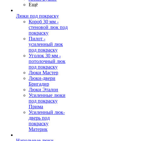
Ещё
Люки под покраску
Короб 30 мм -
стеновой люк под
покраску
Пилот -
усиленный люк
под покраску
Уголок 30 мм -
потолочный люк
под покраску
Люки Мастер
Люки-двери
Бригадир
Люки Эталон
Усиленные люки
под покраску
Прима
Усиленный люк-
дверь под
покраску
Материк
Напольные люки