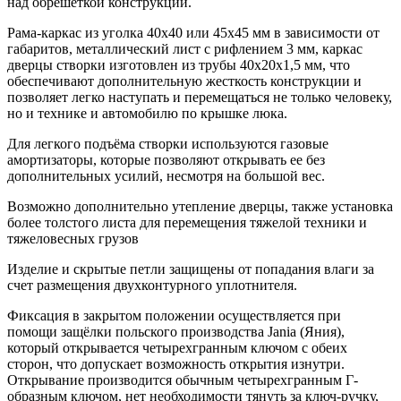
над обрешеткой конструкции.
Рама-каркас из уголка 40х40 или 45х45 мм в зависимости от
габаритов, металлический лист с рифлением 3 мм, каркас
дверцы створки изготовлен из трубы 40х20х1,5 мм, что
обеспечивают дополнительную жесткость конструкции и
позволяет легко наступать и перемещаться не только человеку,
но и технике и автомобилю по крышке люка.
Для легкого подъёма створки используются газовые
амортизаторы, которые позволяют открывать ее без
дополнительных усилий, несмотря на большой вес.
Возможно дополнительно утепление дверцы, также установка
более толстого листа для перемещения тяжелой техники и
тяжеловесных грузов
Изделие и скрытые петли защищены от попадания влаги за
счет размещения двухконтурного уплотнителя.
Фиксация в закрытом положении осуществляется при
помощи защёлки польского производства Jania (Яния),
который открывается четырехгранным ключом с обеих
сторон, что допускает возможность открытия изнутри.
Открывание производится обычным четырехгранным Г-
образным ключом, нет необходимости тянуть за ключ-ручку,