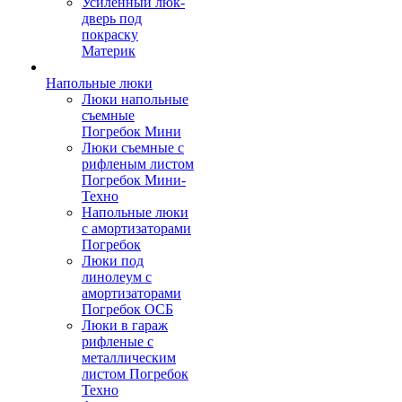
Усиленный люк-
дверь под
покраску
Материк
Напольные люки
Люки напольные
съемные
Погребок Мини
Люки съемные с
рифленым листом
Погребок Мини-
Техно
Напольные люки
с амортизаторами
Погребок
Люки под
линолеум с
амортизаторами
Погребок ОСБ
Люки в гараж
рифленые с
металлическим
листом Погребок
Техно