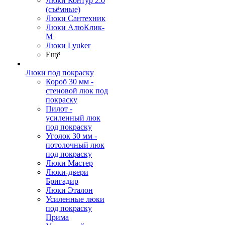
Люки Контур 2.0
(съёмные)
Люки Сантехник
Люки АлюКлик-
М
Люки Lyuker
Ещё
Люки под покраску
Короб 30 мм -
стеновой люк под
покраску
Пилот -
усиленный люк
под покраску
Уголок 30 мм -
потолочный люк
под покраску
Люки Мастер
Люки-двери
Бригадир
Люки Эталон
Усиленные люки
под покраску
Прима