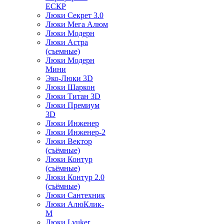
ЕСКР
Люки Секрет 3.0
Люки Мега Алюм
Люки Модерн
Люки Астра
(съемные)
Люки Модерн
Мини
Эко-Люки 3D
Люки Шаркон
Люки Титан 3D
Люки Премиум
3D
Люки Инженер
Люки Инженер-2
Люки Вектор
(съёмные)
Люки Контур
(съёмные)
Люки Контур 2.0
(съёмные)
Люки Сантехник
Люки АлюКлик-
М
Люки Lyuker