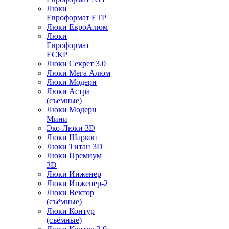
Люки
Евроформат ЕТР
Люки ЕвроАлюм
Люки
Евроформат
ЕСКР
Люки Секрет 3.0
Люки Мега Алюм
Люки Модерн
Люки Астра
(съемные)
Люки Модерн
Мини
Эко-Люки 3D
Люки Шаркон
Люки Титан 3D
Люки Премиум
3D
Люки Инженер
Люки Инженер-2
Люки Вектор
(съёмные)
Люки Контур
(съёмные)