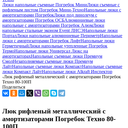
Люки напольные съемные Погребок Мини
Люки съемные с
рифленым листом Погребок Мини-Техно
Напольные люки с
амортизаторами Погребок
Люки под линолеум с
амортизаторами Погребок ОСБ
Алюминиевые люки
напольные с амортизаторами Погребок Алюм
Люки
напольные стальные эконом Event ЛНСЭ
Напольные люки
Портал
Люки напольные алюминиевые Периметр
Напольные
люки с амортизаторами Погребок Лифт
Напольные люки
Герметичный
Люки напольные утепленные Погребок
Термо
Напольные люки Универсал Люкс на
амортизаторах
Напольные съемные люки Премиум
Смол
Незаполняемые съемные люки Премиум
Лайт
Напольные съемные люки Компакт
Напольные съемные
люки Компакт Лайт
Напольные люки Alkraft Инспектор
-
Люк рифленый металлический с амортизаторами Погребок
Техно 80-100П
Поделиться
Люк рифленый металлический с
амортизаторами Погребок Техно 80-
100П