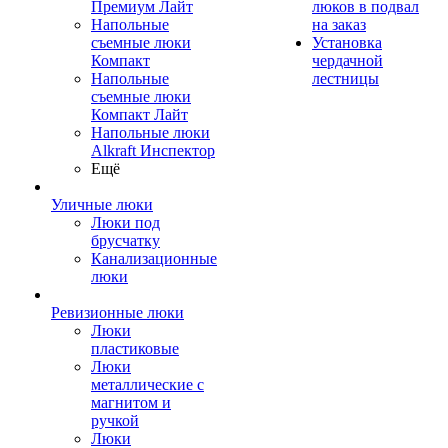
Премиум Лайт
люков в подвал
Напольные
на заказ
съемные люки
Установка
Компакт
чердачной
Напольные
лестницы
съемные люки
Компакт Лайт
Напольные люки
Alkraft Инспектор
Ещё
Уличные люки
Люки под
брусчатку
Канализационные
люки
Ревизионные люки
Люки
пластиковые
Люки
металлические с
магнитом и
ручкой
Люки