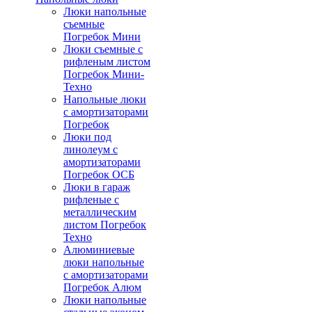
Люки напольные
съемные
Погребок Мини
Люки съемные с
рифленым листом
Погребок Мини-
Техно
Напольные люки
с амортизаторами
Погребок
Люки под
линолеум с
амортизаторами
Погребок ОСБ
Люки в гараж
рифленые с
металлическим
листом Погребок
Техно
Алюминиевые
люки напольные
с амортизаторами
Погребок Алюм
Люки напольные