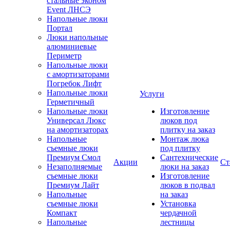
стальные эконом
Event ЛНСЭ
Напольные люки
Портал
Люки напольные
алюминиевые
Периметр
Напольные люки
с амортизаторами
Погребок Лифт
Напольные люки
Услуги
Герметичный
Напольные люки
Изготовление
Универсал Люкс
люков под
на амортизаторах
плитку на заказ
Напольные
Монтаж люка
съемные люки
под плитку
Премиум Смол
Сантехнические
Акции
Ст
Незаполняемые
люки на заказ
съемные люки
Изготовление
Премиум Лайт
люков в подвал
Напольные
на заказ
съемные люки
Установка
Компакт
чердачной
Напольные
лестницы