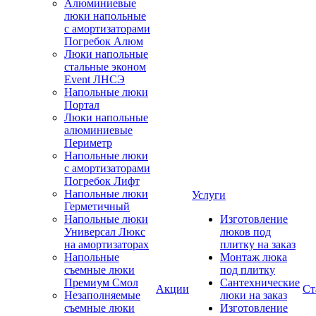
Алюминиевые
люки напольные
с амортизаторами
Погребок Алюм
Люки напольные
стальные эконом
Event ЛНСЭ
Напольные люки
Портал
Люки напольные
алюминиевые
Периметр
Напольные люки
с амортизаторами
Погребок Лифт
Напольные люки
Услуги
Герметичный
Напольные люки
Изготовление
Универсал Люкс
люков под
на амортизаторах
плитку на заказ
Напольные
Монтаж люка
съемные люки
под плитку
Премиум Смол
Сантехнические
Акции
Ст
Незаполняемые
люки на заказ
съемные люки
Изготовление