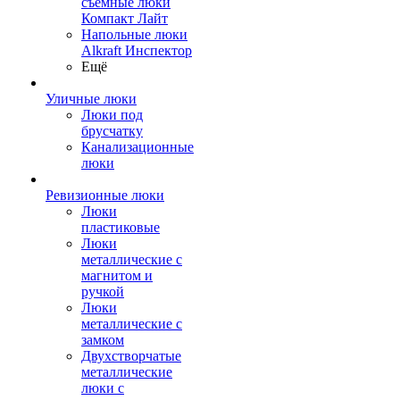
съемные люки
Компакт Лайт
Напольные люки
Alkraft Инспектор
Ещё
Уличные люки
Люки под
брусчатку
Канализационные
люки
Ревизионные люки
Люки
пластиковые
Люки
металлические с
магнитом и
ручкой
Люки
металлические с
замком
Двухстворчатые
металлические
люки с