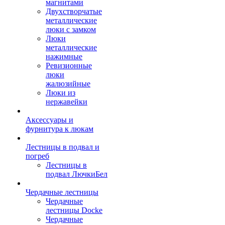
магнитами
Двухстворчатые
металлические
люки с замком
Люки
металлические
нажимные
Ревизионные
люки
жалюзийные
Люки из
нержавейки
Аксессуары и
фурнитура к люкам
Лестницы в подвал и
погреб
Лестницы в
подвал ЛючкиБел
Чердачные лестницы
Чердачные
лестницы Docke
Чердачные