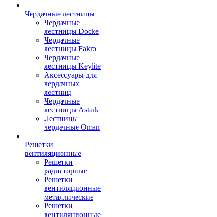
Чердачные лестницы
Чердачные
лестницы Docke
Чердачные
лестницы Fakro
Чердачные
лестницы Keylite
Аксессуары для
чердачных
лестниц
Чердачные
лестницы Astark
Лестницы
чердачные Oman
Решетки
вентиляционные
Решетки
радиаторные
Решетки
вентиляционные
металлические
Решетки
вентиляционные