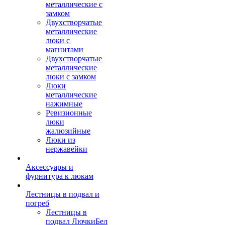
металлические с
замком
Двухстворчатые
металлические
люки с
магнитами
Двухстворчатые
металлические
люки с замком
Люки
металлические
нажимные
Ревизионные
люки
жалюзийные
Люки из
нержавейки
Аксессуары и
фурнитура к люкам
Лестницы в подвал и
погреб
Лестницы в
подвал ЛючкиБел