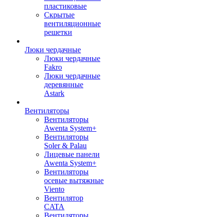
пластиковые
Скрытые
вентиляционные
решетки
Люки чердачные
Люки чердачные
Fakro
Люки чердачные
деревянные
Astark
Вентиляторы
Вентиляторы
Awenta System+
Вентиляторы
Soler & Palau
Лицевые панели
Awenta System+
Вентиляторы
осевые вытяжные
Viento
Вентилятор
CATA
Вентиляторы