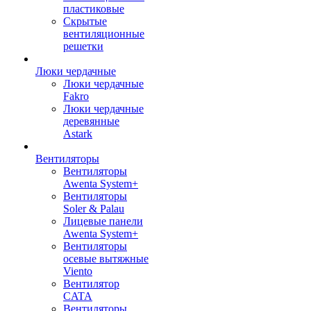
пластиковые
Скрытые
вентиляционные
решетки
Люки чердачные
Люки чердачные
Fakro
Люки чердачные
деревянные
Astark
Вентиляторы
Вентиляторы
Awenta System+
Вентиляторы
Soler & Palau
Лицевые панели
Awenta System+
Вентиляторы
осевые вытяжные
Viento
Вентилятор
CATA
Вентиляторы