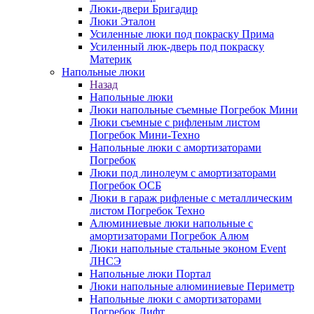
Люки-двери Бригадир
Люки Эталон
Усиленные люки под покраску Прима
Усиленный люк-дверь под покраску
Материк
Напольные люки
Назад
Напольные люки
Люки напольные съемные Погребок Мини
Люки съемные с рифленым листом
Погребок Мини-Техно
Напольные люки с амортизаторами
Погребок
Люки под линолеум с амортизаторами
Погребок ОСБ
Люки в гараж рифленые с металлическим
листом Погребок Техно
Алюминиевые люки напольные с
амортизаторами Погребок Алюм
Люки напольные стальные эконом Event
ЛНСЭ
Напольные люки Портал
Люки напольные алюминиевые Периметр
Напольные люки с амортизаторами
Погребок Лифт