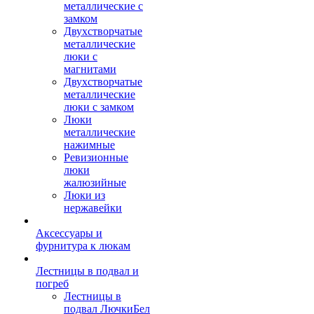
металлические с
замком
Двухстворчатые
металлические
люки с
магнитами
Двухстворчатые
металлические
люки с замком
Люки
металлические
нажимные
Ревизионные
люки
жалюзийные
Люки из
нержавейки
Аксессуары и
фурнитура к люкам
Лестницы в подвал и
погреб
Лестницы в
подвал ЛючкиБел