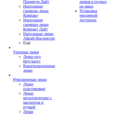
Премиум Лайт
люков в подвал
Напольные
на заказ
съемные люки
Установка
Компакт
чердачной
Напольные
лестницы
съемные люки
Компакт Лайт
Напольные люки
Alkraft Инспектор
Ещё
Уличные люки
Люки под
брусчатку
Канализационные
люки
Ревизионные люки
Люки
пластиковые
Люки
металлические с
магнитом и
ручкой
Люки