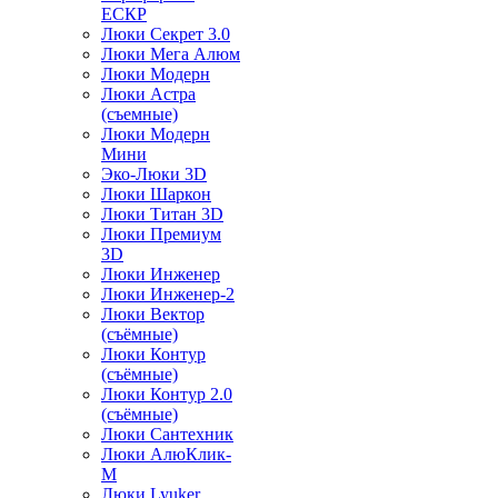
ЕСКР
Люки Секрет 3.0
Люки Мега Алюм
Люки Модерн
Люки Астра
(съемные)
Люки Модерн
Мини
Эко-Люки 3D
Люки Шаркон
Люки Титан 3D
Люки Премиум
3D
Люки Инженер
Люки Инженер-2
Люки Вектор
(съёмные)
Люки Контур
(съёмные)
Люки Контур 2.0
(съёмные)
Люки Сантехник
Люки АлюКлик-
М
Люки Lyuker