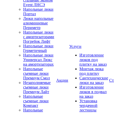
стальные эконом
Event ЛНСЭ
Напольные люки
Портал
Люки напольные
алюминиевые
Периметр
Напольные люки
с амортизаторами
Погребок Лифт
Напольные люки
Услуги
Герметичный
Напольные люки
Изготовление
Универсал Люкс
люков под
на амортизаторах
плитку на заказ
Напольные
Монтаж люка
съемные люки
под плитку
Премиум Смол
Сантехнические
Акции
Ст
Незаполняемые
люки на заказ
съемные люки
Изготовление
Премиум Лайт
люков в подвал
Напольные
на заказ
съемные люки
Установка
Компакт
чердачной
Напольные
лестницы