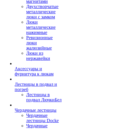
магнитами
Двухстворчатые
металлические
люки с замком
Люки
металлические
нажимные
Ревизионные
люки
жалюзийные
Люки из
нержавейки
Аксессуары и
фурнитура к люкам
Лестницы в подвал и
погреб
Лестницы в
подвал ЛючкиБел
Чердачные лестницы
Чердачные
лестницы Docke
Чердачные