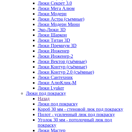
Люки Секрет 3.0
Люки Мега Алюм
Люки Модерн
Люки Астра (съемные)
Люки Модерн Мини
Эко-Люки 3D
Люки Шаркон
Люки Титан 3D
Люки Премиум 3D
Люки Инженер
Люки Инженер-2
Люки Вектор (съёмные)
Люки Контур (съёмные)
Люки Контур 2.0 (съёмные)
Люки Сантехник
Люки АлюКлик-М
Люки Lyuker
Люки под покраску
Назад
Люки под покраску
Короб 30 мм - стеновой люк под покраску
Пилот - усиленный люк под покраску
Уголок 30 мм - потолочный люк под
покраску
Люки Мастер