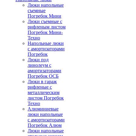
Люки напольные
съемные
Погребок Мини
Люки съемные с
рифленым листом
Погребок Мини-
Техно
Напольные люки
с амортизаторами
Погребок
Люки под
линолеум с
амортизаторами
Погребок ОСБ
Люки в гараж
рифленые с
металлическим
листом Погребок
Техно
Алюминиевые
люки напольные
с амортизаторами
Погребок Алюм
Люки напольные