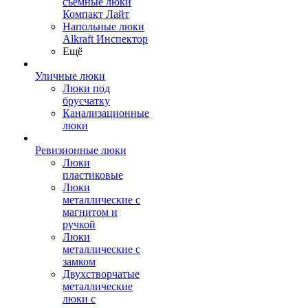
съемные люки
Компакт Лайт
Напольные люки
Alkraft Инспектор
Ещё
Уличные люки
Люки под
брусчатку
Канализационные
люки
Ревизионные люки
Люки
пластиковые
Люки
металлические с
магнитом и
ручкой
Люки
металлические с
замком
Двухстворчатые
металлические
люки с