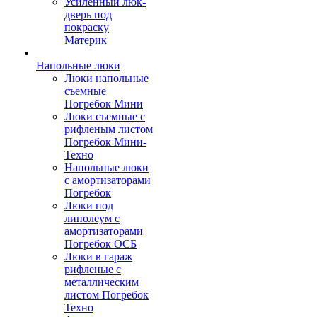
Усиленный люк-
дверь под
покраску
Материк
Напольные люки
Люки напольные
съемные
Погребок Мини
Люки съемные с
рифленым листом
Погребок Мини-
Техно
Напольные люки
с амортизаторами
Погребок
Люки под
линолеум с
амортизаторами
Погребок ОСБ
Люки в гараж
рифленые с
металлическим
листом Погребок
Техно