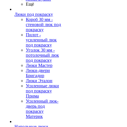
Ещё
Люки под покраску
Короб 30 мм -
стеновой люк под
покраску
Пилот -
усиленный люк
под покраску
Уголок 30 мм -
потолочный люк
под покраску
Люки Мастер
Люки-двери
Бригадир
Люки Эталон
Усиленные люки
под покраску
Прима
Усиленный люк-
дверь под
покраску
Материк
Напольные люки