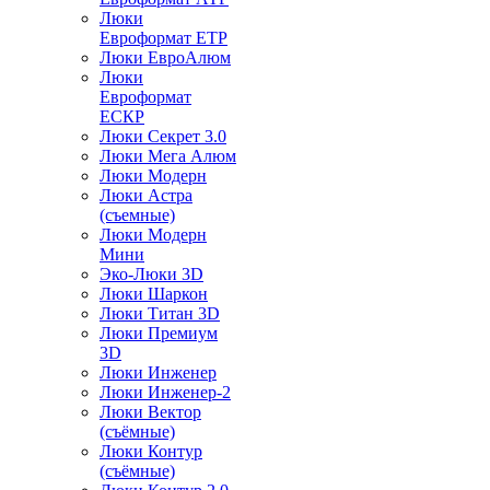
Люки
Евроформат ЕТР
Люки ЕвроАлюм
Люки
Евроформат
ЕСКР
Люки Секрет 3.0
Люки Мега Алюм
Люки Модерн
Люки Астра
(съемные)
Люки Модерн
Мини
Эко-Люки 3D
Люки Шаркон
Люки Титан 3D
Люки Премиум
3D
Люки Инженер
Люки Инженер-2
Люки Вектор
(съёмные)
Люки Контур
(съёмные)