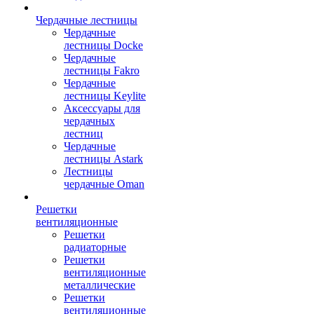
Чердачные лестницы
Чердачные
лестницы Docke
Чердачные
лестницы Fakro
Чердачные
лестницы Keylite
Аксессуары для
чердачных
лестниц
Чердачные
лестницы Astark
Лестницы
чердачные Oman
Решетки
вентиляционные
Решетки
радиаторные
Решетки
вентиляционные
металлические
Решетки
вентиляционные