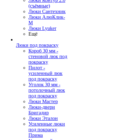
Люки Контур 2.0
(съёмные)
Люки Сантехник
Люки АлюКлик-
М
Люки Lyuker
Ещё
Люки под покраску
Короб 30 мм -
стеновой люк под
покраску
Пилот -
усиленный люк
под покраску
Уголок 30 мм -
потолочный люк
под покраску
Люки Мастер
Люки-двери
Бригадир
Люки Эталон
Усиленные люки
под покраску
Прима