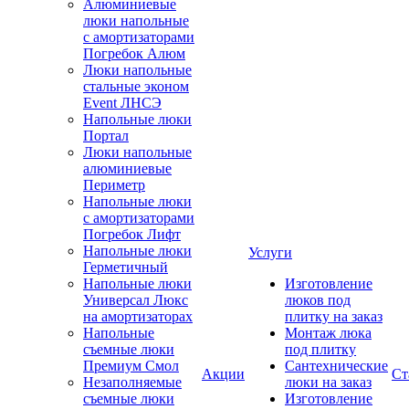
Алюминиевые
люки напольные
с амортизаторами
Погребок Алюм
Люки напольные
стальные эконом
Event ЛНСЭ
Напольные люки
Портал
Люки напольные
алюминиевые
Периметр
Напольные люки
с амортизаторами
Погребок Лифт
Напольные люки
Услуги
Герметичный
Напольные люки
Изготовление
Универсал Люкс
люков под
на амортизаторах
плитку на заказ
Напольные
Монтаж люка
съемные люки
под плитку
Премиум Смол
Сантехнические
Акции
Ст
Незаполняемые
люки на заказ
съемные люки
Изготовление