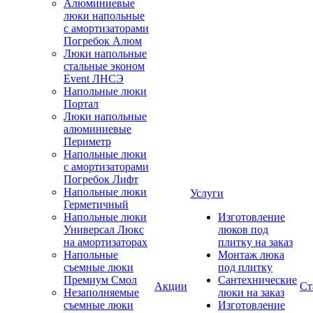
Алюминиевые
люки напольные
с амортизаторами
Погребок Алюм
Люки напольные
стальные эконом
Event ЛНСЭ
Напольные люки
Портал
Люки напольные
алюминиевые
Периметр
Напольные люки
с амортизаторами
Погребок Лифт
Напольные люки
Услуги
Герметичный
Напольные люки
Изготовление
Универсал Люкс
люков под
на амортизаторах
плитку на заказ
Напольные
Монтаж люка
съемные люки
под плитку
Премиум Смол
Сантехнические
Акции
Ст
Незаполняемые
люки на заказ
съемные люки
Изготовление