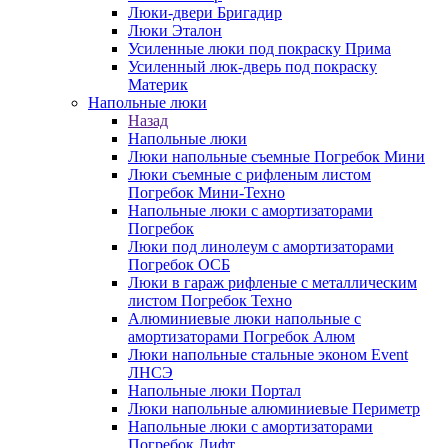
Люки-двери Бригадир
Люки Эталон
Усиленные люки под покраску Прима
Усиленный люк-дверь под покраску
Материк
Напольные люки
Назад
Напольные люки
Люки напольные съемные Погребок Мини
Люки съемные с рифленым листом
Погребок Мини-Техно
Напольные люки с амортизаторами
Погребок
Люки под линолеум с амортизаторами
Погребок ОСБ
Люки в гараж рифленые с металлическим
листом Погребок Техно
Алюминиевые люки напольные с
амортизаторами Погребок Алюм
Люки напольные стальные эконом Event
ЛНСЭ
Напольные люки Портал
Люки напольные алюминиевые Периметр
Напольные люки с амортизаторами
Погребок Лифт