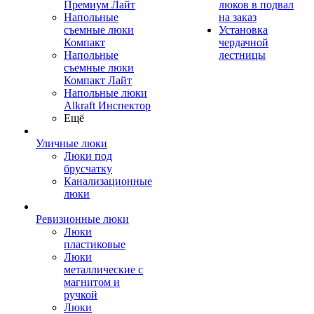
Премиум Лайт
люков в подвал
Напольные
на заказ
съемные люки
Установка
Компакт
чердачной
Напольные
лестницы
съемные люки
Компакт Лайт
Напольные люки
Alkraft Инспектор
Ещё
Уличные люки
Люки под
брусчатку
Канализационные
люки
Ревизионные люки
Люки
пластиковые
Люки
металлические с
магнитом и
ручкой
Люки