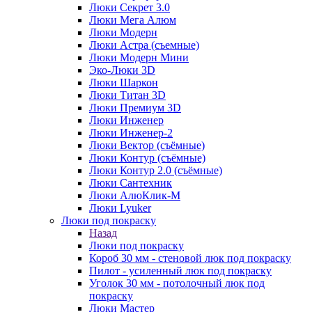
Люки Секрет 3.0
Люки Мега Алюм
Люки Модерн
Люки Астра (съемные)
Люки Модерн Мини
Эко-Люки 3D
Люки Шаркон
Люки Титан 3D
Люки Премиум 3D
Люки Инженер
Люки Инженер-2
Люки Вектор (съёмные)
Люки Контур (съёмные)
Люки Контур 2.0 (съёмные)
Люки Сантехник
Люки АлюКлик-М
Люки Lyuker
Люки под покраску
Назад
Люки под покраску
Короб 30 мм - стеновой люк под покраску
Пилот - усиленный люк под покраску
Уголок 30 мм - потолочный люк под
покраску
Люки Мастер