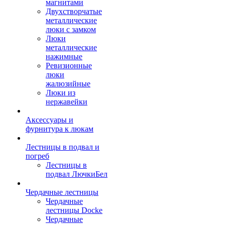
магнитами
Двухстворчатые
металлические
люки с замком
Люки
металлические
нажимные
Ревизионные
люки
жалюзийные
Люки из
нержавейки
Аксессуары и
фурнитура к люкам
Лестницы в подвал и
погреб
Лестницы в
подвал ЛючкиБел
Чердачные лестницы
Чердачные
лестницы Docke
Чердачные