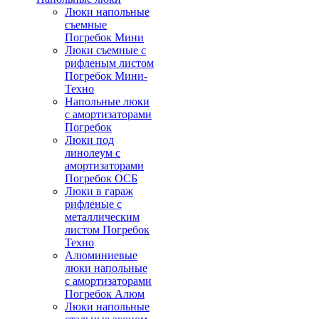
Люки напольные
съемные
Погребок Мини
Люки съемные с
рифленым листом
Погребок Мини-
Техно
Напольные люки
с амортизаторами
Погребок
Люки под
линолеум с
амортизаторами
Погребок ОСБ
Люки в гараж
рифленые с
металлическим
листом Погребок
Техно
Алюминиевые
люки напольные
с амортизаторами
Погребок Алюм
Люки напольные