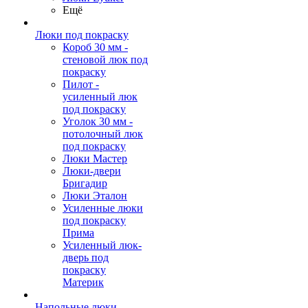
Ещё
Люки под покраску
Короб 30 мм -
стеновой люк под
покраску
Пилот -
усиленный люк
под покраску
Уголок 30 мм -
потолочный люк
под покраску
Люки Мастер
Люки-двери
Бригадир
Люки Эталон
Усиленные люки
под покраску
Прима
Усиленный люк-
дверь под
покраску
Материк
Напольные люки