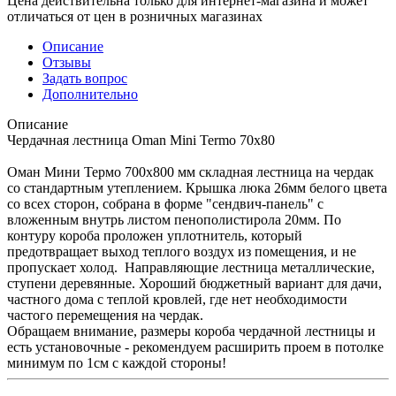
Цена действительна только для интернет-магазина и может
отличаться от цен в розничных магазинах
Описание
Отзывы
Задать вопрос
Дополнительно
Описание
Чердачная лестница Oman Mini Termo 70x80
Оман Мини Термо 700х800 мм складная лестница на чердак
со стандартным утеплением. Крышка люка 26мм белого цвета
со всех сторон, собрана в форме "сендвич-панель" с
вложенным внутрь листом пенополистирола 20мм. По
контуру короба проложен уплотнитель, который
предотвращает выход теплого воздух из помещения, и не
пропускает холод. Направляющие лестница металлические,
ступени деревянные. Хороший бюджетный вариант для дачи,
частного дома с теплой кровлей, где нет необходимости
частого перемещения на чердак.
Обращаем внимание, размеры короба чердачной лестницы и
есть установочные - рекомендуем расширить проем в потолке
минимум по 1см с каждой стороны!