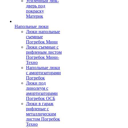
Усиленный люк-
дверь под
покраску
Материк
Напольные люки
Люки напольные
съемные
Погребок Мини
Люки съемные с
рифленым листом
Погребок Мини-
Техно
Напольные люки
с амортизаторами
Погребок
Люки под
линолеум с
амортизаторами
Погребок ОСБ
Люки в гараж
рифленые с
металлическим
листом Погребок
Техно