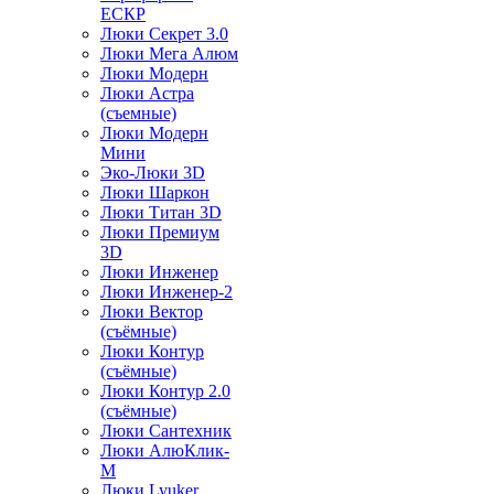
ЕСКР
Люки Секрет 3.0
Люки Мега Алюм
Люки Модерн
Люки Астра
(съемные)
Люки Модерн
Мини
Эко-Люки 3D
Люки Шаркон
Люки Титан 3D
Люки Премиум
3D
Люки Инженер
Люки Инженер-2
Люки Вектор
(съёмные)
Люки Контур
(съёмные)
Люки Контур 2.0
(съёмные)
Люки Сантехник
Люки АлюКлик-
М
Люки Lyuker