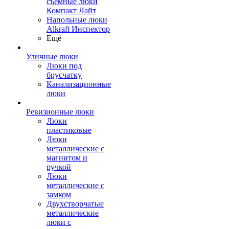
съемные люки
Компакт Лайт
Напольные люки
Alkraft Инспектор
Ещё
Уличные люки
Люки под
брусчатку
Канализационные
люки
Ревизионные люки
Люки
пластиковые
Люки
металлические с
магнитом и
ручкой
Люки
металлические с
замком
Двухстворчатые
металлические
люки с