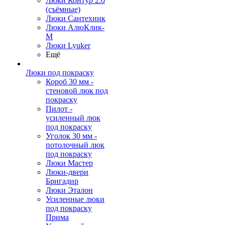
Люки Контур 2.0
(съёмные)
Люки Сантехник
Люки АлюКлик-
М
Люки Lyuker
Ещё
Люки под покраску
Короб 30 мм -
стеновой люк под
покраску
Пилот -
усиленный люк
под покраску
Уголок 30 мм -
потолочный люк
под покраску
Люки Мастер
Люки-двери
Бригадир
Люки Эталон
Усиленные люки
под покраску
Прима