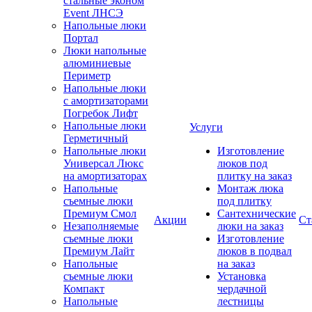
стальные эконом
Event ЛНСЭ
Напольные люки
Портал
Люки напольные
алюминиевые
Периметр
Напольные люки
с амортизаторами
Погребок Лифт
Напольные люки
Услуги
Герметичный
Напольные люки
Изготовление
Универсал Люкс
люков под
на амортизаторах
плитку на заказ
Напольные
Монтаж люка
съемные люки
под плитку
Премиум Смол
Сантехнические
Акции
Ст
Незаполняемые
люки на заказ
съемные люки
Изготовление
Премиум Лайт
люков в подвал
Напольные
на заказ
съемные люки
Установка
Компакт
чердачной
Напольные
лестницы