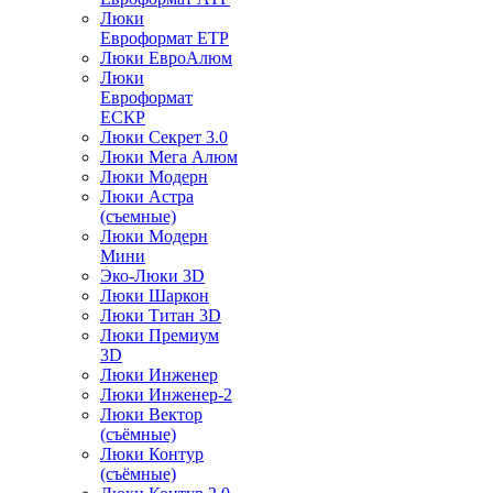
Люки
Евроформат ЕТР
Люки ЕвроАлюм
Люки
Евроформат
ЕСКР
Люки Секрет 3.0
Люки Мега Алюм
Люки Модерн
Люки Астра
(съемные)
Люки Модерн
Мини
Эко-Люки 3D
Люки Шаркон
Люки Титан 3D
Люки Премиум
3D
Люки Инженер
Люки Инженер-2
Люки Вектор
(съёмные)
Люки Контур
(съёмные)