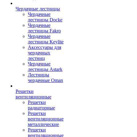
Чердачные лестницы
Чердачные
лестницы Docke
Чердачные
лестницы Fakro
Чердачные
лестницы Keylite
Аксессуары для
чердачных
лестниц
Чердачные
лестницы Astark
Лестницы
чердачные Oman
Решетки
вентиляционные
Решетки
радиаторные
Решетки
вентиляционные
металлические
Решетки
вентиляционные