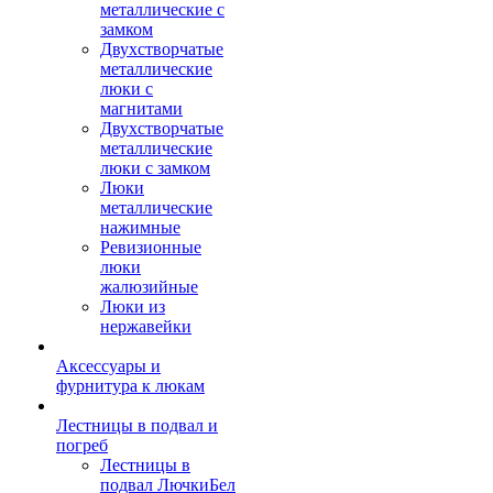
металлические с
замком
Двухстворчатые
металлические
люки с
магнитами
Двухстворчатые
металлические
люки с замком
Люки
металлические
нажимные
Ревизионные
люки
жалюзийные
Люки из
нержавейки
Аксессуары и
фурнитура к люкам
Лестницы в подвал и
погреб
Лестницы в
подвал ЛючкиБел