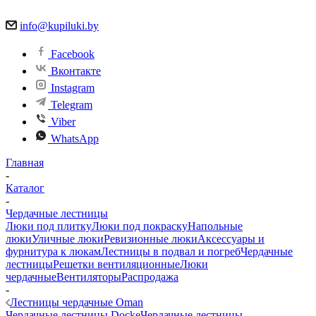
info@kupiluki.by
Facebook
Вконтакте
Instagram
Telegram
Viber
WhatsApp
Главная
-
Каталог
-
Чердачные лестницы
Люки под плитку
Люки под покраску
Напольные
люки
Уличные люки
Ревизионные люки
Аксессуары и
фурнитура к люкам
Лестницы в подвал и погреб
Чердачные
лестницы
Решетки вентиляционные
Люки
чердачные
Вентиляторы
Распродажа
-
Лестницы чердачные Oman
Чердачные лестницы Docke
Чердачные лестницы