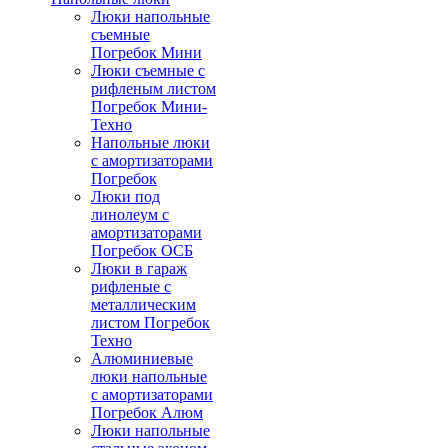
Люки напольные
съемные
Погребок Мини
Люки съемные с
рифленым листом
Погребок Мини-
Техно
Напольные люки
с амортизаторами
Погребок
Люки под
линолеум с
амортизаторами
Погребок ОСБ
Люки в гараж
рифленые с
металлическим
листом Погребок
Техно
Алюминиевые
люки напольные
с амортизаторами
Погребок Алюм
Люки напольные