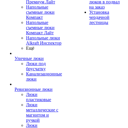
Премиум Лайт
люков в подвал
Напольные
на заказ
съемные люки
Установка
Компакт
чердачной
Напольные
лестницы
съемные люки
Компакт Лайт
Напольные люки
Alkraft Инспектор
Ещё
Уличные люки
Люки под
брусчатку
Канализационные
люки
Ревизионные люки
Люки
пластиковые
Люки
металлические с
магнитом и
ручкой
Люки