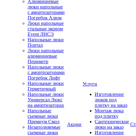
Алюминиевые
люки напольные
с амортизаторами
Погребок Алюм
Люки напольные
стальные эконом
Event ЛНСЭ
Напольные люки
Портал
Люки напольные
алюминиевые
Периметр
Напольные люки
с амортизаторами
Погребок Лифт
Напольные люки
Услуги
Герметичный
Напольные люки
Изготовление
Универсал Люкс
люков под
на амортизаторах
плитку на заказ
Напольные
Монтаж люка
съемные люки
под плитку
Премиум Смол
Сантехнические
Акции
Ст
Незаполняемые
люки на заказ
съемные люки
Изготовление