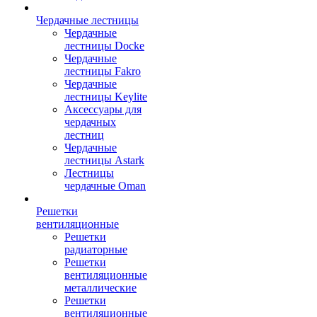
Чердачные лестницы
Чердачные
лестницы Docke
Чердачные
лестницы Fakro
Чердачные
лестницы Keylite
Аксессуары для
чердачных
лестниц
Чердачные
лестницы Astark
Лестницы
чердачные Oman
Решетки
вентиляционные
Решетки
радиаторные
Решетки
вентиляционные
металлические
Решетки
вентиляционные