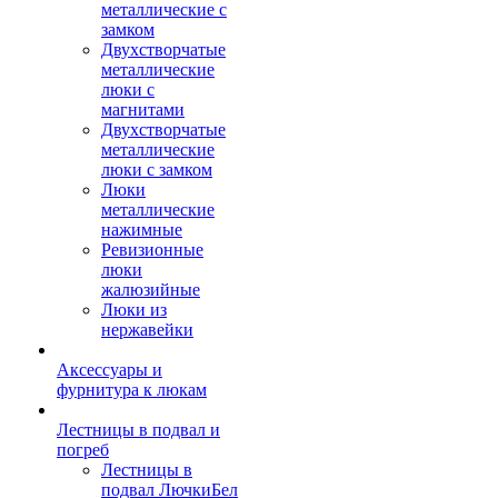
металлические с
замком
Двухстворчатые
металлические
люки с
магнитами
Двухстворчатые
металлические
люки с замком
Люки
металлические
нажимные
Ревизионные
люки
жалюзийные
Люки из
нержавейки
Аксессуары и
фурнитура к люкам
Лестницы в подвал и
погреб
Лестницы в
подвал ЛючкиБел