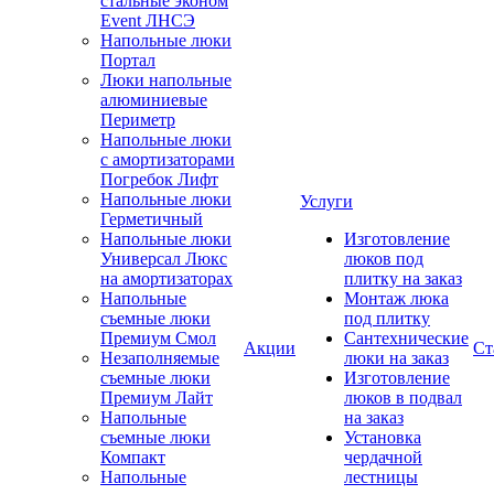
стальные эконом
Event ЛНСЭ
Напольные люки
Портал
Люки напольные
алюминиевые
Периметр
Напольные люки
с амортизаторами
Погребок Лифт
Напольные люки
Услуги
Герметичный
Напольные люки
Изготовление
Универсал Люкс
люков под
на амортизаторах
плитку на заказ
Напольные
Монтаж люка
съемные люки
под плитку
Премиум Смол
Сантехнические
Акции
Ст
Незаполняемые
люки на заказ
съемные люки
Изготовление
Премиум Лайт
люков в подвал
Напольные
на заказ
съемные люки
Установка
Компакт
чердачной
Напольные
лестницы