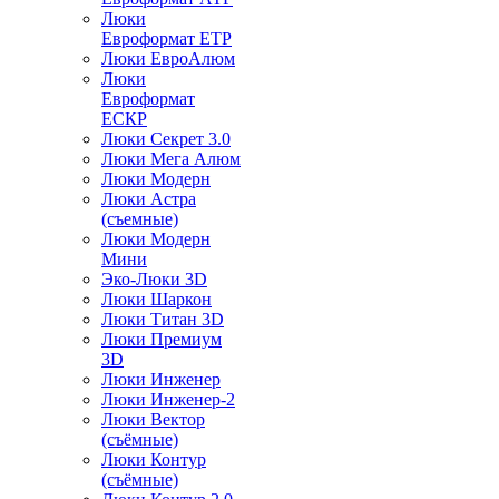
Люки
Евроформат ЕТР
Люки ЕвроАлюм
Люки
Евроформат
ЕСКР
Люки Секрет 3.0
Люки Мега Алюм
Люки Модерн
Люки Астра
(съемные)
Люки Модерн
Мини
Эко-Люки 3D
Люки Шаркон
Люки Титан 3D
Люки Премиум
3D
Люки Инженер
Люки Инженер-2
Люки Вектор
(съёмные)
Люки Контур
(съёмные)