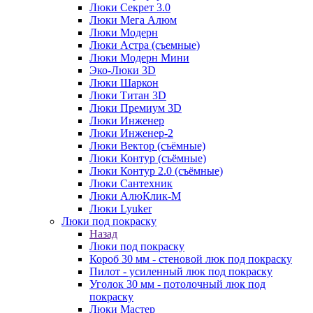
Люки Секрет 3.0
Люки Мега Алюм
Люки Модерн
Люки Астра (съемные)
Люки Модерн Мини
Эко-Люки 3D
Люки Шаркон
Люки Титан 3D
Люки Премиум 3D
Люки Инженер
Люки Инженер-2
Люки Вектор (съёмные)
Люки Контур (съёмные)
Люки Контур 2.0 (съёмные)
Люки Сантехник
Люки АлюКлик-М
Люки Lyuker
Люки под покраску
Назад
Люки под покраску
Короб 30 мм - стеновой люк под покраску
Пилот - усиленный люк под покраску
Уголок 30 мм - потолочный люк под
покраску
Люки Мастер