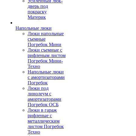
Усиленный люк-
дверь под
покраску
Материк
Напольные люки
Люки напольные
съемные
Погребок Мини
Люки съемные с
рифленым листом
Погребок Мини-
Техно
Напольные люки
с амортизаторами
Погребок
Люки под
линолеум с
амортизаторами
Погребок ОСБ
Люки в гараж
рифленые с
металлическим
листом Погребок
Техно