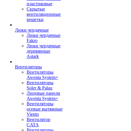
пластиковые
Скрытые
вентиляционные
решетки
Люки чердачные
Люки чердачные
Fakro
Люки чердачные
деревянные
Astark
Вентиляторы
Вентиляторы
Awenta System+
Вентиляторы
Soler & Palau
Лицевые панели
Awenta System+
Вентиляторы
осевые вытяжные
Viento
Вентилятор
CATA
Вентиляторы