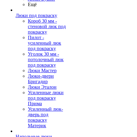
Ещё
Люки под покраску
Короб 30 мм -
стеновой люк под
покраску
Пилот -
усиленный люк
под покраску
Уголок 30 мм -
потолочный люк
под покраску
Люки Мастер
Люки-двери
Бригадир
Люки Эталон
Усиленные люки
под покраску
Прима
Усиленный люк-
дверь под
покраску
Материк
Напольные люки