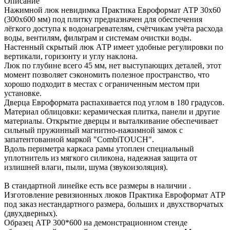
Описание
Нажимной люк невидимка Практика Евроформат АТР 30х60
(300х600 мм) под плитку предназначен для обеспечения
лёгкого доступа к водонагревателям, счётчикам учёта расхода
воды, вентилям, фильтрам и системам очистки воды.
Настенный скрытый люк АТР имеет удобные регулировки по
вертикали, горизонту и углу наклона.
Люк по глубине всего 45 мм, нет выступающих деталей, этот
момент позволяет сэкономить полезное пространство, что
хорошо подходит в местах с ограниченным местом при
установке.
Дверца Евроформата распахивается под углом в 180 градусов.
Материал облицовки: керамическая плитка, панели и другие
материалы. Открытие дверцы и выталкивание обеспечивает
сильный пружинный магнитно-нажимной замок с
запатентованной маркой "CombiTOUCH".
Вдоль периметра каркаса рамы утоплен специальный
уплотнитель из мягкого силикона, надежная защита от
излишней влаги, пыли, шума (звукоизоляция).
В стандартной линейке есть все размеры в наличии .
Изготовление ревизионных люков Практика Евроформат АТР
под заказ нестандартного размера, больших и двухстворчатых
(двухдверных).
Образец АТР 300*600 на демонстрационном стенде