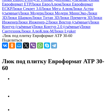
Евроформат ЕТР
Люки ЕвроАлюм
Люки Евроформат
ЕСКР
Люки Секрет 3.0
Люки Мега Алюм
Люки Астра
(съемные)
Люки Модерн
Люки Модерн Мини
Эко-Люки
3D
Люки Шаркон
Люки Титан 3D
Люки Премиум 3D
Люки
Инженер
Люки Инженер-2
Люки Вектор (съёмные)
Люки
Контур (съёмные)
Люки Контур 2.0 (съёмные)
Люки
Сантехник
Люки АлюКлик-М
Люки Lyuker
-
Люк под плитку Евроформат АТР 30-60
Поделиться
Люк под плитку Евроформат АТР 30-
60