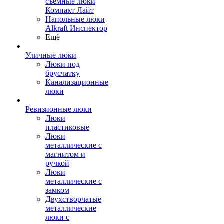
съемные люки
Компакт Лайт
Напольные люки
Alkraft Инспектор
Ещё
Уличные люки
Люки под
брусчатку
Канализационные
люки
Ревизионные люки
Люки
пластиковые
Люки
металлические с
магнитом и
ручкой
Люки
металлические с
замком
Двухстворчатые
металлические
люки с