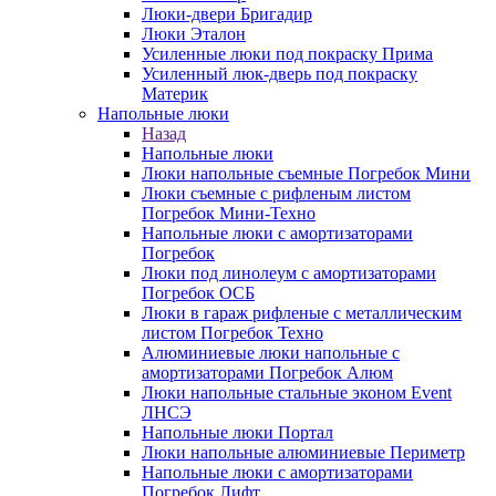
Люки-двери Бригадир
Люки Эталон
Усиленные люки под покраску Прима
Усиленный люк-дверь под покраску
Материк
Напольные люки
Назад
Напольные люки
Люки напольные съемные Погребок Мини
Люки съемные с рифленым листом
Погребок Мини-Техно
Напольные люки с амортизаторами
Погребок
Люки под линолеум с амортизаторами
Погребок ОСБ
Люки в гараж рифленые с металлическим
листом Погребок Техно
Алюминиевые люки напольные с
амортизаторами Погребок Алюм
Люки напольные стальные эконом Event
ЛНСЭ
Напольные люки Портал
Люки напольные алюминиевые Периметр
Напольные люки с амортизаторами
Погребок Лифт