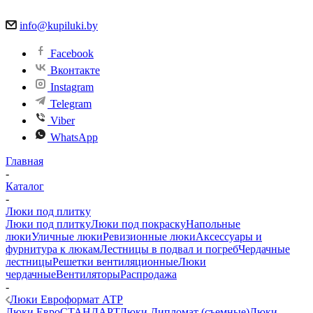
info@kupiluki.by
Facebook
Вконтакте
Instagram
Telegram
Viber
WhatsApp
Главная
-
Каталог
-
Люки под плитку
Люки под плитку
Люки под покраску
Напольные
люки
Уличные люки
Ревизионные люки
Аксессуары и
фурнитура к люкам
Лестницы в подвал и погреб
Чердачные
лестницы
Решетки вентиляционные
Люки
чердачные
Вентиляторы
Распродажа
-
Люки Евроформат АТР
Люки ЕвроСТАНДАРТ
Люки Дипломат (съемные)
Люки