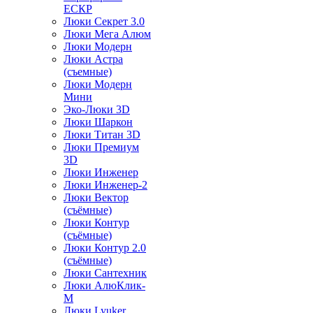
ЕСКР
Люки Секрет 3.0
Люки Мега Алюм
Люки Модерн
Люки Астра
(съемные)
Люки Модерн
Мини
Эко-Люки 3D
Люки Шаркон
Люки Титан 3D
Люки Премиум
3D
Люки Инженер
Люки Инженер-2
Люки Вектор
(съёмные)
Люки Контур
(съёмные)
Люки Контур 2.0
(съёмные)
Люки Сантехник
Люки АлюКлик-
М
Люки Lyuker