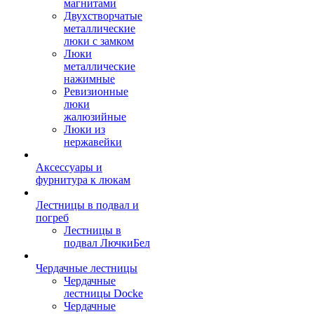
магнитами
Двухстворчатые
металлические
люки с замком
Люки
металлические
нажимные
Ревизионные
люки
жалюзийные
Люки из
нержавейки
Аксессуары и
фурнитура к люкам
Лестницы в подвал и
погреб
Лестницы в
подвал ЛючкиБел
Чердачные лестницы
Чердачные
лестницы Docke
Чердачные