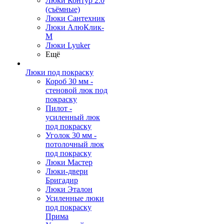
Люки Контур 2.0
(съёмные)
Люки Сантехник
Люки АлюКлик-
М
Люки Lyuker
Ещё
Люки под покраску
Короб 30 мм -
стеновой люк под
покраску
Пилот -
усиленный люк
под покраску
Уголок 30 мм -
потолочный люк
под покраску
Люки Мастер
Люки-двери
Бригадир
Люки Эталон
Усиленные люки
под покраску
Прима