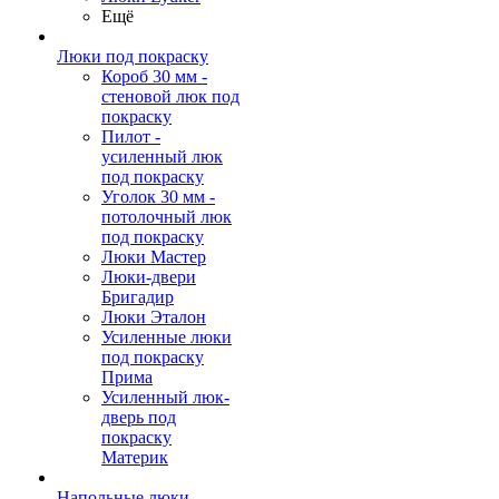
Ещё
Люки под покраску
Короб 30 мм -
стеновой люк под
покраску
Пилот -
усиленный люк
под покраску
Уголок 30 мм -
потолочный люк
под покраску
Люки Мастер
Люки-двери
Бригадир
Люки Эталон
Усиленные люки
под покраску
Прима
Усиленный люк-
дверь под
покраску
Материк
Напольные люки