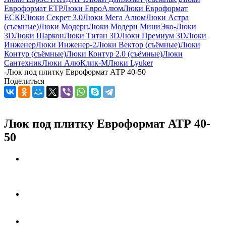
Евроформат ЕТР
Люки ЕвроАлюм
Люки Евроформат
ЕСКР
Люки Секрет 3.0
Люки Мега Алюм
Люки Астра
(съемные)
Люки Модерн
Люки Модерн Мини
Эко-Люки
3D
Люки Шаркон
Люки Титан 3D
Люки Премиум 3D
Люки
Инженер
Люки Инженер-2
Люки Вектор (съёмные)
Люки
Контур (съёмные)
Люки Контур 2.0 (съёмные)
Люки
Сантехник
Люки АлюКлик-М
Люки Lyuker
-
Люк под плитку Евроформат АТР 40-50
Поделиться
Люк под плитку Евроформат АТР 40-
50