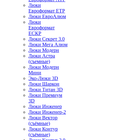
Люки
Евроформат ЕТР
Люки ЕвроАлюм
Люки
Евроформат
ЕСКР
Люки Секрет 3.0
Люки Мега Алюм
Люки Модерн
Люки Астра
(съемные)
Люки Модерн
Мини
Эко-Люки 3D
Люки Шаркон
Люки Титан 3D
Люки Премиум
3D
Люки Инженер
Люки Инженер-2
Люки Вектор
(съёмные)
Люки Контур
(съёмные)