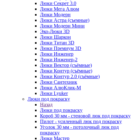
Люки Секрет 3.0
Люки Мега Алюм
Люки Модерн
Люки Астра (съемные)
Люки Модерн Мини
Эко-Люки 3D
Люки Шаркон
Люки Титан 3D
Люки Премиум 3D
Люки Инженер
Люки Инженер-2
Люки Вектор (съёмные)
Люки Контур (съёмные)
Люки Контур 2.0 (съёмные)
Люки Сантехник
Люки АлюКлик-М
Люки Lyuker
Люки под покраску
Назад
Люки под покраску
Короб 30 мм - стеновой люк под покраску
Пилот - усиленный люк под покраску
Уголок 30 мм - потолочный люк под
покраску
Люки Мастер