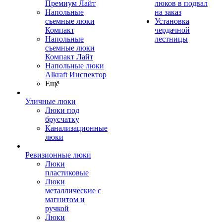
Премиум Лайт
люков в подвал
Напольные
на заказ
съемные люки
Установка
Компакт
чердачной
Напольные
лестницы
съемные люки
Компакт Лайт
Напольные люки
Alkraft Инспектор
Ещё
Уличные люки
Люки под
брусчатку
Канализационные
люки
Ревизионные люки
Люки
пластиковые
Люки
металлические с
магнитом и
ручкой
Люки