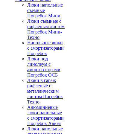
Люки напольные
съемные
Погребок Мини
Люки съемные с
рифленым листом
Погребок Мини-
Техно
Напольные люки
с амортизаторами
Погребок
Люки под
линолеум с
амортизаторами
Погребок ОСБ
Люки в гараж
рифленые с
металлическим
листом Погребок
Техно
Алюминиевые
люки напольные
с амортизаторами
Погребок Алюм
Люки напольные