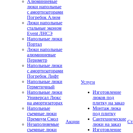
Алюминиевые
люки напольные
с амортизаторами
Погребок Алюм
Люки напольные
стальные эконом
Event ЛНСЭ
Напольные люки
Портал
Люки напольные
алюминиевые
Периметр
Напольные люки
с амортизаторами
Погребок Лифт
Напольные люки
Услуги
Герметичный
Напольные люки
Изготовление
Универсал Люкс
люков под
на амортизаторах
плитку на заказ
Напольные
Монтаж люка
съемные люки
под плитку
Премиум Смол
Сантехнические
Акции
Ст
Незаполняемые
люки на заказ
съемные люки
Изготовление