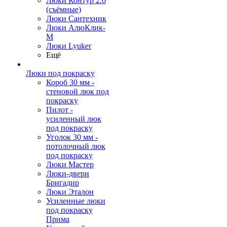
Люки Контур 2.0
(съёмные)
Люки Сантехник
Люки АлюКлик-
М
Люки Lyuker
Ещё
Люки под покраску
Короб 30 мм -
стеновой люк под
покраску
Пилот -
усиленный люк
под покраску
Уголок 30 мм -
потолочный люк
под покраску
Люки Мастер
Люки-двери
Бригадир
Люки Эталон
Усиленные люки
под покраску
Прима