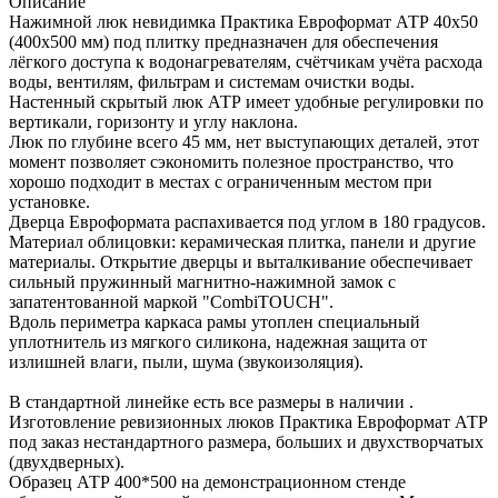
Описание
Нажимной люк невидимка Практика Евроформат АТР 40х50
(400х500 мм) под плитку предназначен для обеспечения
лёгкого доступа к водонагревателям, счётчикам учёта расхода
воды, вентилям, фильтрам и системам очистки воды.
Настенный скрытый люк АТР имеет удобные регулировки по
вертикали, горизонту и углу наклона.
Люк по глубине всего 45 мм, нет выступающих деталей, этот
момент позволяет сэкономить полезное пространство, что
хорошо подходит в местах с ограниченным местом при
установке.
Дверца Евроформата распахивается под углом в 180 градусов.
Материал облицовки: керамическая плитка, панели и другие
материалы. Открытие дверцы и выталкивание обеспечивает
сильный пружинный магнитно-нажимной замок с
запатентованной маркой "CombiTOUCH".
Вдоль периметра каркаса рамы утоплен специальный
уплотнитель из мягкого силикона, надежная защита от
излишней влаги, пыли, шума (звукоизоляция).
В стандартной линейке есть все размеры в наличии .
Изготовление ревизионных люков Практика Евроформат АТР
под заказ нестандартного размера, больших и двухстворчатых
(двухдверных).
Образец АТР 400*500 на демонстрационном стенде