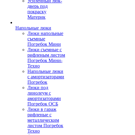
Усиленный люк-
дверь под
покраску
Материк
Напольные люки
Люки напольные
съемные
Погребок Мини
Люки съемные с
рифленым листом
Погребок Мини-
Техно
Напольные люки
с амортизаторами
Погребок
Люки под
линолеум с
амортизаторами
Погребок ОСБ
Люки в гараж
рифленые с
металлическим
листом Погребок
Техно