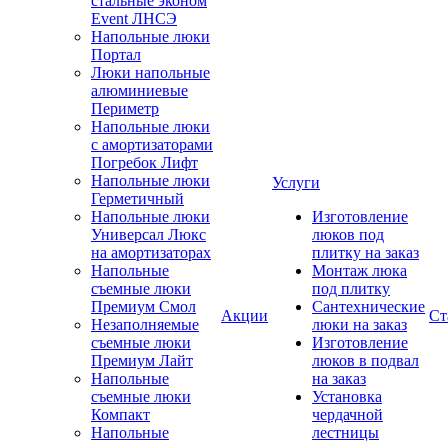
стальные эконом
Event ЛНСЭ
Напольные люки
Портал
Люки напольные
алюминиевые
Периметр
Напольные люки
с амортизаторами
Погребок Лифт
Напольные люки
Услуги
Герметичный
Напольные люки
Изготовление
Универсал Люкс
люков под
на амортизаторах
плитку на заказ
Напольные
Монтаж люка
съемные люки
под плитку
Премиум Смол
Сантехнические
Акции
Ст
Незаполняемые
люки на заказ
съемные люки
Изготовление
Премиум Лайт
люков в подвал
Напольные
на заказ
съемные люки
Установка
Компакт
чердачной
Напольные
лестницы