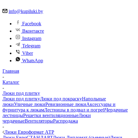
info@kupiluki.by
Facebook
Вконтакте
Instagram
Telegram
Viber
WhatsApp
Главная
-
Каталог
-
Люки под плитку
Люки под плитку
Люки под покраску
Напольные
люки
Уличные люки
Ревизионные люки
Аксессуары и
фурнитура к люкам
Лестницы в подвал и погреб
Чердачные
лестницы
Решетки вентиляционные
Люки
чердачные
Вентиляторы
Распродажа
-
Люки Евроформат АТР
Люки ЕвроСТАНДАРТ
Люки Дипломат (съемные)
Люки