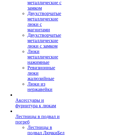
металлические с
замком
Двухстворчатые
металлические
люки с
магнитами
Двухстворчатые
металлические
люки с замком
Люки
металлические
нажимные
Ревизионные
люки
жалюзийные
Люки из
нержавейки
Аксессуары и
фурнитура к люкам
Лестницы в подвал и
погреб
Лестницы в
подвал ЛючкиБел