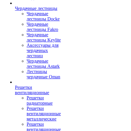
Чердачные лестницы
Чердачные
лестницы Docke
Чердачные
лестницы Fakro
Чердачные
лестницы Keylite
Аксессуары для
чердачных
лестниц
Чердачные
лестницы Astark
Лестницы
чердачные Oman
Решетки
вентиляционные
Решетки
радиаторные
Решетки
вентиляционные
металлические
Решетки
вентиляционные