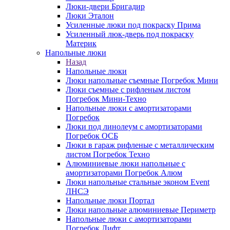
Люки-двери Бригадир
Люки Эталон
Усиленные люки под покраску Прима
Усиленный люк-дверь под покраску
Материк
Напольные люки
Назад
Напольные люки
Люки напольные съемные Погребок Мини
Люки съемные с рифленым листом
Погребок Мини-Техно
Напольные люки с амортизаторами
Погребок
Люки под линолеум с амортизаторами
Погребок ОСБ
Люки в гараж рифленые с металлическим
листом Погребок Техно
Алюминиевые люки напольные с
амортизаторами Погребок Алюм
Люки напольные стальные эконом Event
ЛНСЭ
Напольные люки Портал
Люки напольные алюминиевые Периметр
Напольные люки с амортизаторами
Погребок Лифт