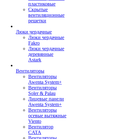
пластиковые
Скрытые
вентиляционные
решетки
Люки чердачные
Люки чердачные
Fakro
Люки чердачные
деревянные
Astark
Вентиляторы
Вентиляторы
Awenta System+
Вентиляторы
Soler & Palau
Лицевые панели
Awenta System+
Вентиляторы
осевые вытяжные
Viento
Вентилятор
CATA
Вентиляторы