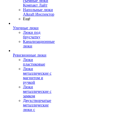
съемные люки
Компакт Лайт
Напольные люки
Alkraft Инспектор
Ещё
Уличные люки
Люки под
брусчатку
Канализационные
люки
Ревизионные люки
Люки
пластиковые
Люки
металлические с
магнитом и
ручкой
Люки
металлические с
замком
Двухстворчатые
металлические
люки с