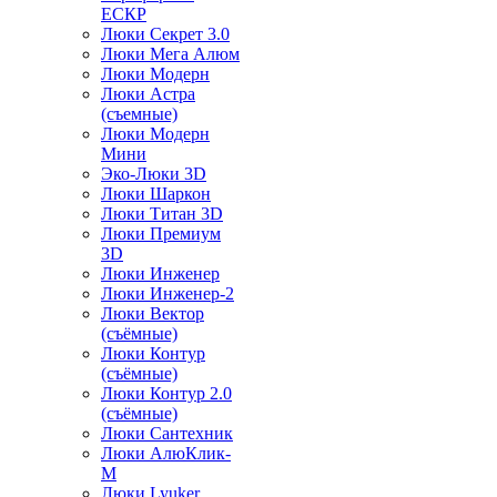
ЕСКР
Люки Секрет 3.0
Люки Мега Алюм
Люки Модерн
Люки Астра
(съемные)
Люки Модерн
Мини
Эко-Люки 3D
Люки Шаркон
Люки Титан 3D
Люки Премиум
3D
Люки Инженер
Люки Инженер-2
Люки Вектор
(съёмные)
Люки Контур
(съёмные)
Люки Контур 2.0
(съёмные)
Люки Сантехник
Люки АлюКлик-
М
Люки Lyuker