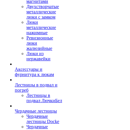
магнитами
Двухстворчатые
металлические
люки с замком
Люки
металлические
нажимные
Ревизионные
люки
жалюзийные
Люки из
нержавейки
Аксессуары и
фурнитура к люкам
Лестницы в подвал и
погреб
Лестницы в
подвал ЛючкиБел
Чердачные лестницы
Чердачные
лестницы Docke
Чердачные