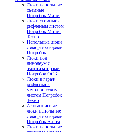
Люки напольные
съемные
Погребок Мини
Люки съемные с
рифленым листом
Погребок Мини-
Техно
Напольные люки
с амортизаторами
Погребок
Люки под
линолеум с
амортизаторами
Погребок ОСБ
Люки в гараж
рифленые с
металлическим
листом Погребок
Техно
Алюминиевые
люки напольные
с амортизаторами
Погребок Алюм
Люки напольные