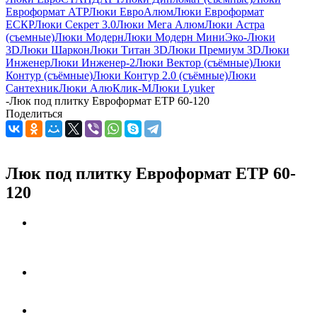
Евроформат АТР
Люки ЕвроАлюм
Люки Евроформат
ЕСКР
Люки Секрет 3.0
Люки Мега Алюм
Люки Астра
(съемные)
Люки Модерн
Люки Модерн Мини
Эко-Люки
3D
Люки Шаркон
Люки Титан 3D
Люки Премиум 3D
Люки
Инженер
Люки Инженер-2
Люки Вектор (съёмные)
Люки
Контур (съёмные)
Люки Контур 2.0 (съёмные)
Люки
Сантехник
Люки АлюКлик-М
Люки Lyuker
-
Люк под плитку Евроформат ЕТР 60-120
Поделиться
Люк под плитку Евроформат ЕТР 60-
120