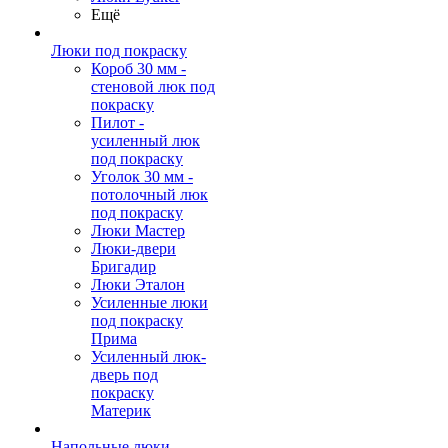
Ещё
Люки под покраску
Короб 30 мм -
стеновой люк под
покраску
Пилот -
усиленный люк
под покраску
Уголок 30 мм -
потолочный люк
под покраску
Люки Мастер
Люки-двери
Бригадир
Люки Эталон
Усиленные люки
под покраску
Прима
Усиленный люк-
дверь под
покраску
Материк
Напольные люки