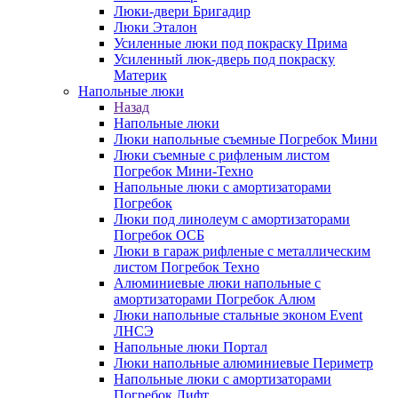
Люки-двери Бригадир
Люки Эталон
Усиленные люки под покраску Прима
Усиленный люк-дверь под покраску
Материк
Напольные люки
Назад
Напольные люки
Люки напольные съемные Погребок Мини
Люки съемные с рифленым листом
Погребок Мини-Техно
Напольные люки с амортизаторами
Погребок
Люки под линолеум с амортизаторами
Погребок ОСБ
Люки в гараж рифленые с металлическим
листом Погребок Техно
Алюминиевые люки напольные с
амортизаторами Погребок Алюм
Люки напольные стальные эконом Event
ЛНСЭ
Напольные люки Портал
Люки напольные алюминиевые Периметр
Напольные люки с амортизаторами
Погребок Лифт