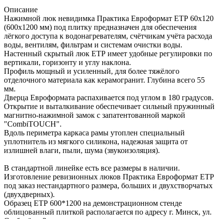
Описание
Нажимной люк невидимка Практика Евроформат ЕТР 60х120
(600х1200 мм) под плитку предназначен для обеспечения
лёгкого доступа к водонагревателям, счётчикам учёта расхода
воды, вентилям, фильтрам и системам очистки воды.
Настенный скрытый люк ЕТР имеет удобные регулировки по
вертикали, горизонту и углу наклона.
Профиль мощный и усиленный, для более тяжёлого
отделочного материала как керамогранит. Глубина всего 55
мм.
Дверца Евроформата распахивается под углом в 180 градусов.
Открытие и выталкивание обеспечивает сильный пружинный
магнитно-нажимной замок с запатентованной маркой
"CombiTOUCH".
Вдоль периметра каркаса рамы утоплен специальный
уплотнитель из мягкого силикона, надежная защита от
излишней влаги, пыли, шума (звукоизоляция).
В стандартной линейке есть все размеры в наличии.
Изготовление ревизионных люков Практика Евроформат ЕТР
под заказ нестандартного размера, больших и двухстворчатых
(двухдверных).
Образец ЕТР 600*1200 на демонстрационном стенде
облицованный плиткой располагается по адресу г. Минск, ул.