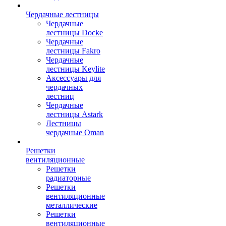
Чердачные лестницы
Чердачные
лестницы Docke
Чердачные
лестницы Fakro
Чердачные
лестницы Keylite
Аксессуары для
чердачных
лестниц
Чердачные
лестницы Astark
Лестницы
чердачные Oman
Решетки
вентиляционные
Решетки
радиаторные
Решетки
вентиляционные
металлические
Решетки
вентиляционные