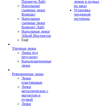
Премиум Лайт
люков в подвал
Напольные
на заказ
съемные люки
Установка
Компакт
чердачной
Напольные
лестницы
съемные люки
Компакт Лайт
Напольные люки
Alkraft Инспектор
Ещё
Уличные люки
Люки под
брусчатку
Канализационные
люки
Ревизионные люки
Люки
пластиковые
Люки
металлические с
магнитом и
ручкой
Люки