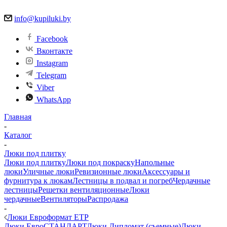
info@kupiluki.by
Facebook
Вконтакте
Instagram
Telegram
Viber
WhatsApp
Главная
-
Каталог
-
Люки под плитку
Люки под плитку
Люки под покраску
Напольные
люки
Уличные люки
Ревизионные люки
Аксессуары и
фурнитура к люкам
Лестницы в подвал и погреб
Чердачные
лестницы
Решетки вентиляционные
Люки
чердачные
Вентиляторы
Распродажа
-
Люки Евроформат ЕТР
Люки ЕвроСТАНДАРТ
Люки Дипломат (съемные)
Люки