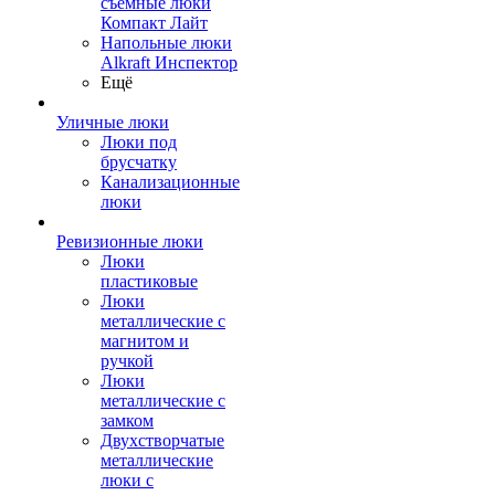
съемные люки
Компакт Лайт
Напольные люки
Alkraft Инспектор
Ещё
Уличные люки
Люки под
брусчатку
Канализационные
люки
Ревизионные люки
Люки
пластиковые
Люки
металлические с
магнитом и
ручкой
Люки
металлические с
замком
Двухстворчатые
металлические
люки с