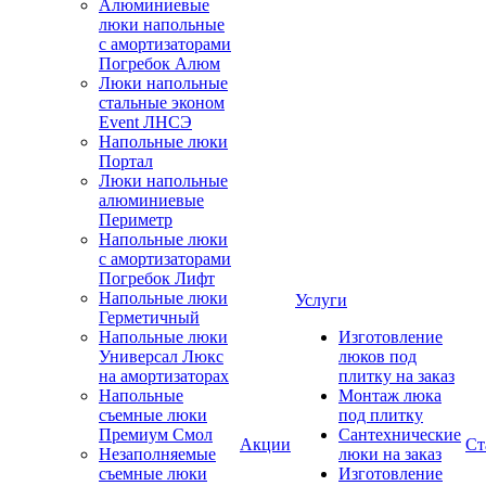
Алюминиевые
люки напольные
с амортизаторами
Погребок Алюм
Люки напольные
стальные эконом
Event ЛНСЭ
Напольные люки
Портал
Люки напольные
алюминиевые
Периметр
Напольные люки
с амортизаторами
Погребок Лифт
Напольные люки
Услуги
Герметичный
Напольные люки
Изготовление
Универсал Люкс
люков под
на амортизаторах
плитку на заказ
Напольные
Монтаж люка
съемные люки
под плитку
Премиум Смол
Сантехнические
Акции
Ст
Незаполняемые
люки на заказ
съемные люки
Изготовление