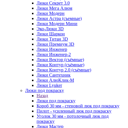
Люки Секрет 3.0
Люки Мега Алюм
Люки Модерн
Люки Астра (съемные)
Люки Модерн Мини
Эко-Люки 3D
Люки Шаркон
Люки Титан 3D
Люки Премиум 3D
Люки Инженер
Люки Инженер-2
Люки Вектор (съёмные)
Люки Контур (съёмные)
Люки Контур 2.0 (съёмные)
Люки Сантехник
Люки АлюКлик-М
Люки Lyuker
Люки под покраску
Назад
Люки под покраску
Короб 30 мм - стеновой люк под покраску
Пилот - усиленный люк под покраску
Уголок 30 мм - потолочный люк под
покраску
Люки Мастер