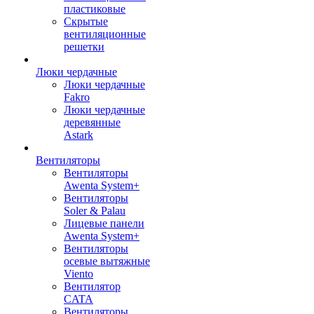
пластиковые
Скрытые
вентиляционные
решетки
Люки чердачные
Люки чердачные
Fakro
Люки чердачные
деревянные
Astark
Вентиляторы
Вентиляторы
Awenta System+
Вентиляторы
Soler & Palau
Лицевые панели
Awenta System+
Вентиляторы
осевые вытяжные
Viento
Вентилятор
CATA
Вентиляторы