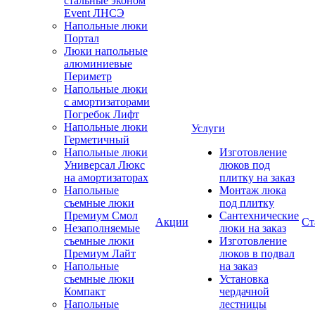
стальные эконом
Event ЛНСЭ
Напольные люки
Портал
Люки напольные
алюминиевые
Периметр
Напольные люки
с амортизаторами
Погребок Лифт
Напольные люки
Услуги
Герметичный
Напольные люки
Изготовление
Универсал Люкс
люков под
на амортизаторах
плитку на заказ
Напольные
Монтаж люка
съемные люки
под плитку
Премиум Смол
Сантехнические
Акции
Ст
Незаполняемые
люки на заказ
съемные люки
Изготовление
Премиум Лайт
люков в подвал
Напольные
на заказ
съемные люки
Установка
Компакт
чердачной
Напольные
лестницы