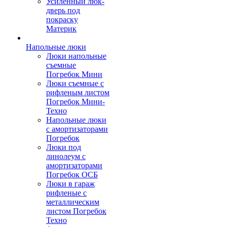
Усиленный люк-
дверь под
покраску
Материк
Напольные люки
Люки напольные
съемные
Погребок Мини
Люки съемные с
рифленым листом
Погребок Мини-
Техно
Напольные люки
с амортизаторами
Погребок
Люки под
линолеум с
амортизаторами
Погребок ОСБ
Люки в гараж
рифленые с
металлическим
листом Погребок
Техно