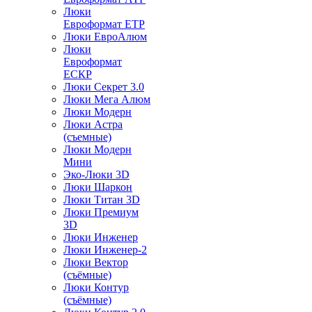
Люки
Евроформат ЕТР
Люки ЕвроАлюм
Люки
Евроформат
ЕСКР
Люки Секрет 3.0
Люки Мега Алюм
Люки Модерн
Люки Астра
(съемные)
Люки Модерн
Мини
Эко-Люки 3D
Люки Шаркон
Люки Титан 3D
Люки Премиум
3D
Люки Инженер
Люки Инженер-2
Люки Вектор
(съёмные)
Люки Контур
(съёмные)