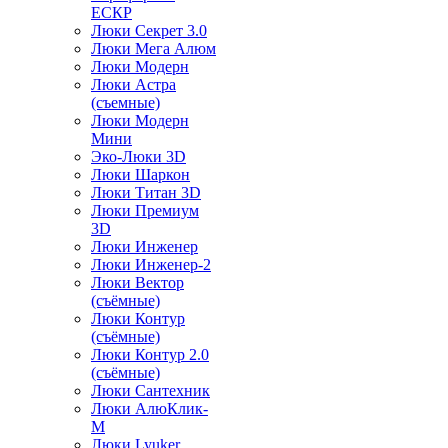
ЕСКР
Люки Секрет 3.0
Люки Мега Алюм
Люки Модерн
Люки Астра
(съемные)
Люки Модерн
Мини
Эко-Люки 3D
Люки Шаркон
Люки Титан 3D
Люки Премиум
3D
Люки Инженер
Люки Инженер-2
Люки Вектор
(съёмные)
Люки Контур
(съёмные)
Люки Контур 2.0
(съёмные)
Люки Сантехник
Люки АлюКлик-
М
Люки Lyuker