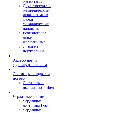
магнитами
Двухстворчатые
металлические
люки с замком
Люки
металлические
нажимные
Ревизионные
люки
жалюзийные
Люки из
нержавейки
Аксессуары и
фурнитура к люкам
Лестницы в подвал и
погреб
Лестницы в
подвал ЛючкиБел
Чердачные лестницы
Чердачные
лестницы Docke
Чердачные