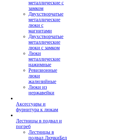
металлические с
замком
Двухстворчатые
металлические
люки с
магнитами
Двухстворчатые
металлические
люки с замком
Люки
металлические
нажимные
Ревизионные
люки
жалюзийные
Люки из
нержавейки
Аксессуары и
фурнитура к люкам
Лестницы в подвал и
погреб
Лестницы в
подвал ЛючкиБел