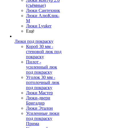
Люки Контур 2.0
(съёмные)
Люки Сантехник
Люки АлюКлик-
М
Люки Lyuker
Ещё
Люки под покраску
Короб 30 мм -
стеновой люк под
покраску
Пилот -
усиленный люк
под покраску
Уголок 30 мм -
потолочный люк
под покраску
Люки Мастер
Люки-двери
Бригадир
Люки Эталон
Усиленные люки
под покраску
Прима