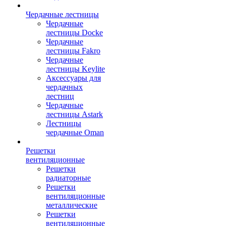
Чердачные лестницы
Чердачные
лестницы Docke
Чердачные
лестницы Fakro
Чердачные
лестницы Keylite
Аксессуары для
чердачных
лестниц
Чердачные
лестницы Astark
Лестницы
чердачные Oman
Решетки
вентиляционные
Решетки
радиаторные
Решетки
вентиляционные
металлические
Решетки
вентиляционные