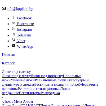
info@kupiluki.by
Facebook
Вконтакте
Instagram
Telegram
Viber
WhatsApp
Главная
-
Каталог
-
Люки под плитку
Люки под плитку
Люки под покраску
Напольные
люки
Уличные люки
Ревизионные люки
Аксессуары и
фурнитура к люкам
Лестницы в подвал и погреб
Чердачные
лестницы
Решетки вентиляционные
Люки
чердачные
Вентиляторы
Распродажа
-
Люки Мега Алюм
Люки ЕвроСТАНДАРТ
Люки Дипломат (съемные)
Люки