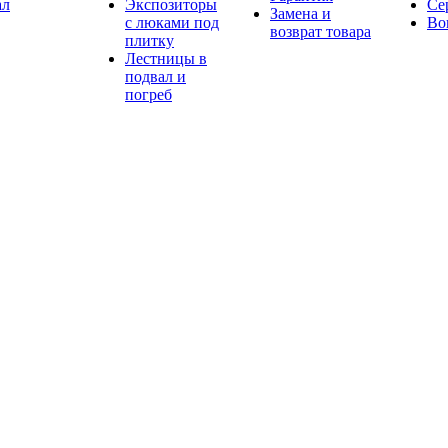
ал
Экспозиторы
Се
Замена и
с люками под
Во
возврат товара
плитку
Лестницы в
подвал и
погреб