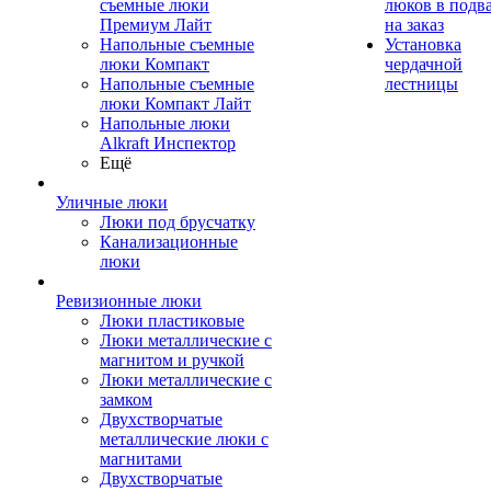
съемные люки
люков в подв
Премиум Лайт
на заказ
Напольные съемные
Установка
люки Компакт
чердачной
Напольные съемные
лестницы
люки Компакт Лайт
Напольные люки
Alkraft Инспектор
Ещё
Уличные люки
Люки под брусчатку
Канализационные
люки
Ревизионные люки
Люки пластиковые
Люки металлические с
магнитом и ручкой
Люки металлические с
замком
Двухстворчатые
металлические люки с
магнитами
Двухстворчатые