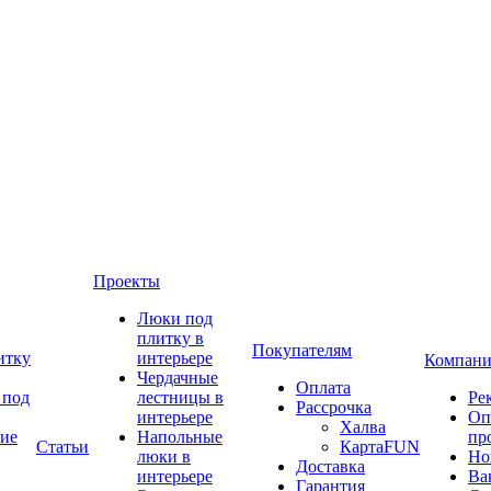
Проекты
Люки под
плитку в
Покупателям
итку
интерьере
Компани
Чердачные
Оплата
 под
лестницы в
Ре
Рассрочка
интерьере
Оп
Халва
ие
Напольные
пр
Статьи
КартаFUN
люки в
Но
Доставка
интерьере
Ва
Гарантия