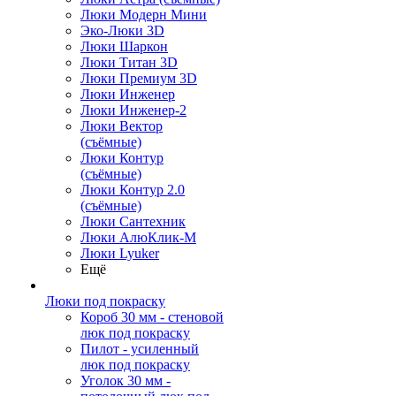
Люки Модерн Мини
Эко-Люки 3D
Люки Шаркон
Люки Титан 3D
Люки Премиум 3D
Люки Инженер
Люки Инженер-2
Люки Вектор
(съёмные)
Люки Контур
(съёмные)
Люки Контур 2.0
(съёмные)
Люки Сантехник
Люки АлюКлик-М
Люки Lyuker
Ещё
Люки под покраску
Короб 30 мм - стеновой
люк под покраску
Пилот - усиленный
люк под покраску
Уголок 30 мм -