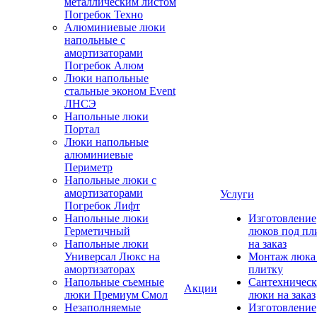
металлическим листом
Погребок Техно
Алюминиевые люки
напольные с
амортизаторами
Погребок Алюм
Люки напольные
стальные эконом Event
ЛНСЭ
Напольные люки
Портал
Люки напольные
алюминиевые
Периметр
Напольные люки с
амортизаторами
Услуги
Погребок Лифт
Напольные люки
Изготовление
Герметичный
люков под пл
Напольные люки
на заказ
Универсал Люкс на
Монтаж люка
амортизаторах
плитку
Напольные съемные
Сантехническ
Акции
люки Премиум Смол
люки на заказ
Незаполняемые
Изготовление