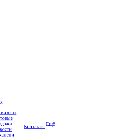
я
квизиты
товые
одажи
Ещё
Контакты
вости
кансии