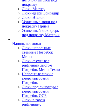
потолочный люк под
покраску
Люки Мастер
Люки-двери Бригадир
Люки Эталон
Усиленные люки под
покраску Прима
Усиленный люк-дверь
под покраску Материк
Напольные люки
Люки напольные
съемные Погребок
Мини
Люки съемные с
рифленым листом
Погребок Мини-Техно
Напольные люки с
амортизаторами
Погребок
Люки под линолеум с
амортизаторами
Погребок ОСБ
Люки в гараж
рифленые с