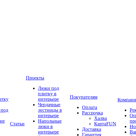
Проекты
Люки под
плитку в
Покупателям
итку
интерьере
Компани
Чердачные
Оплата
 под
лестницы в
Ре
Рассрочка
интерьере
Оп
Халва
ие
Напольные
пр
Статьи
КартаFUN
люки в
Но
Доставка
интерьере
Ва
Гарантия