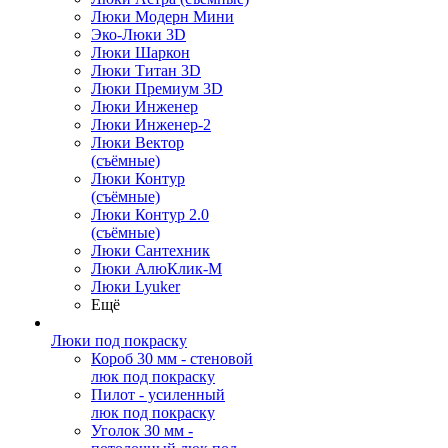
Люки Модерн Мини
Эко-Люки 3D
Люки Шаркон
Люки Титан 3D
Люки Премиум 3D
Люки Инженер
Люки Инженер-2
Люки Вектор
(съёмные)
Люки Контур
(съёмные)
Люки Контур 2.0
(съёмные)
Люки Сантехник
Люки АлюКлик-М
Люки Lyuker
Ещё
Люки под покраску
Короб 30 мм - стеновой
люк под покраску
Пилот - усиленный
люк под покраску
Уголок 30 мм -