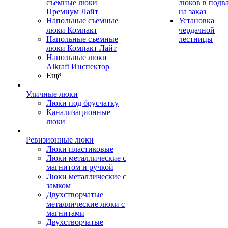
съемные люки
люков в подв
Премиум Лайт
на заказ
Напольные съемные
Установка
люки Компакт
чердачной
Напольные съемные
лестницы
люки Компакт Лайт
Напольные люки
Alkraft Инспектор
Ещё
Уличные люки
Люки под брусчатку
Канализационные
люки
Ревизионные люки
Люки пластиковые
Люки металлические с
магнитом и ручкой
Люки металлические с
замком
Двухстворчатые
металлические люки с
магнитами
Двухстворчатые