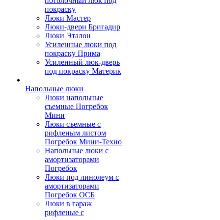
потолочный люк под
покраску
Люки Мастер
Люки-двери Бригадир
Люки Эталон
Усиленные люки под
покраску Прима
Усиленный люк-дверь
под покраску Материк
Напольные люки
Люки напольные
съемные Погребок
Мини
Люки съемные с
рифленым листом
Погребок Мини-Техно
Напольные люки с
амортизаторами
Погребок
Люки под линолеум с
амортизаторами
Погребок ОСБ
Люки в гараж
рифленые с