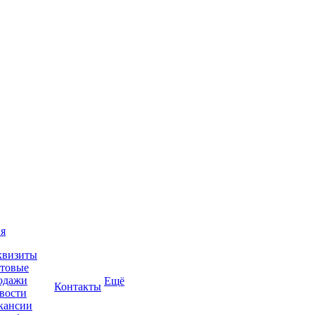
я
квизиты
товые
одажи
Ещё
Контакты
вости
кансии