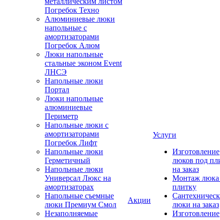
металлическим листом
Погребок Техно
Алюминиевые люки
напольные с
амортизаторами
Погребок Алюм
Люки напольные
стальные эконом Event
ЛНСЭ
Напольные люки
Портал
Люки напольные
алюминиевые
Периметр
Напольные люки с
амортизаторами
Услуги
Погребок Лифт
Напольные люки
Изготовление
Герметичный
люков под пл
Напольные люки
на заказ
Универсал Люкс на
Монтаж люка
амортизаторах
плитку
Напольные съемные
Сантехническ
Акции
люки Премиум Смол
люки на заказ
Незаполняемые
Изготовление