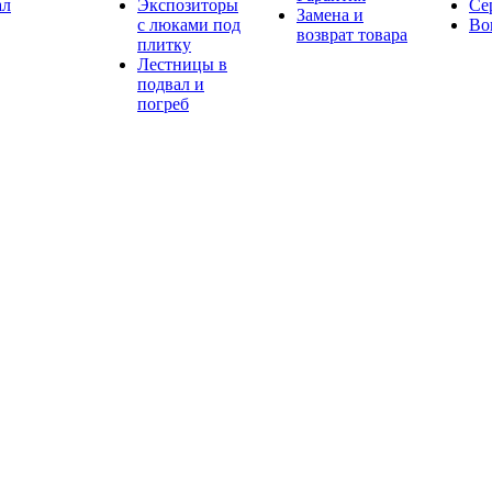
ал
Экспозиторы
Се
Замена и
с люками под
Во
возврат товара
плитку
Лестницы в
подвал и
погреб