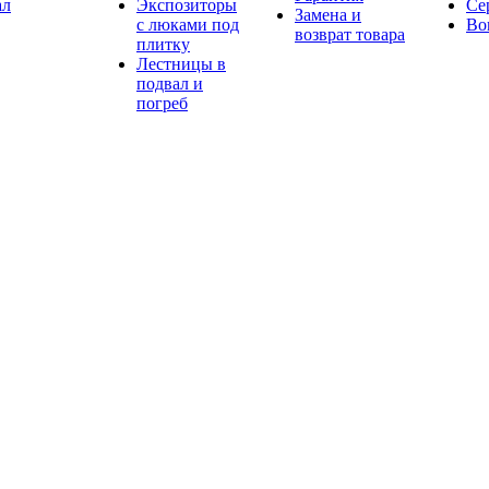
ал
Экспозиторы
Се
Замена и
с люками под
Во
возврат товара
плитку
Лестницы в
подвал и
погреб