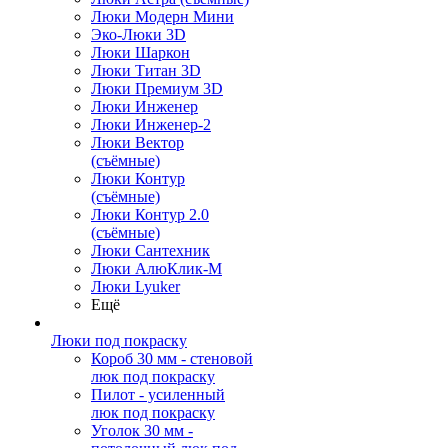
Люки Модерн Мини
Эко-Люки 3D
Люки Шаркон
Люки Титан 3D
Люки Премиум 3D
Люки Инженер
Люки Инженер-2
Люки Вектор
(съёмные)
Люки Контур
(съёмные)
Люки Контур 2.0
(съёмные)
Люки Сантехник
Люки АлюКлик-М
Люки Lyuker
Ещё
Люки под покраску
Короб 30 мм - стеновой
люк под покраску
Пилот - усиленный
люк под покраску
Уголок 30 мм -