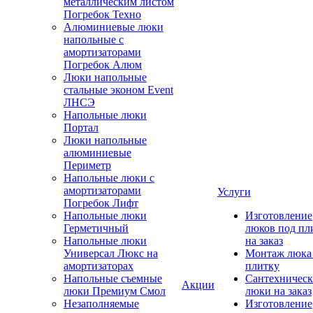
металлическим листом
Погребок Техно
Алюминиевые люки
напольные с
амортизаторами
Погребок Алюм
Люки напольные
стальные эконом Event
ЛНСЭ
Напольные люки
Портал
Люки напольные
алюминиевые
Периметр
Напольные люки с
амортизаторами
Услуги
Погребок Лифт
Напольные люки
Изготовление
Герметичный
люков под пл
Напольные люки
на заказ
Универсал Люкс на
Монтаж люка
амортизаторах
плитку
Напольные съемные
Сантехническ
Акции
люки Премиум Смол
люки на заказ
Незаполняемые
Изготовление