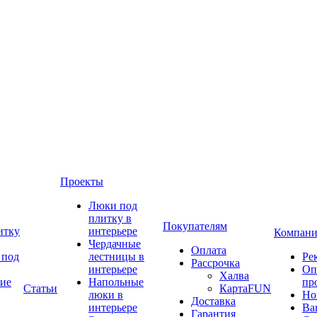
Проекты
Люки под
плитку в
Покупателям
итку
интерьере
Компани
Чердачные
Оплата
 под
лестницы в
Ре
Рассрочка
интерьере
Оп
Халва
ие
Напольные
пр
Статьи
КартаFUN
люки в
Но
Доставка
интерьере
Ва
Гарантия