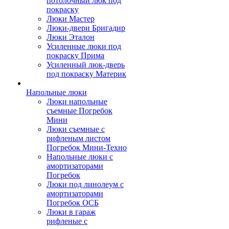
потолочный люк под
покраску
Люки Мастер
Люки-двери Бригадир
Люки Эталон
Усиленные люки под
покраску Прима
Усиленный люк-дверь
под покраску Материк
Напольные люки
Люки напольные
съемные Погребок
Мини
Люки съемные с
рифленым листом
Погребок Мини-Техно
Напольные люки с
амортизаторами
Погребок
Люки под линолеум с
амортизаторами
Погребок ОСБ
Люки в гараж
рифленые с