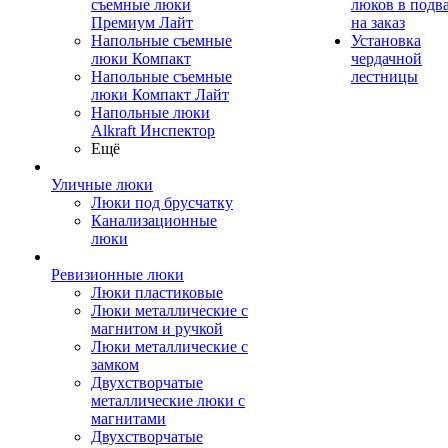
съемные люки
люков в подв
Премиум Лайт
на заказ
Напольные съемные
Установка
люки Компакт
чердачной
Напольные съемные
лестницы
люки Компакт Лайт
Напольные люки
Alkraft Инспектор
Ещё
Уличные люки
Люки под брусчатку
Канализационные
люки
Ревизионные люки
Люки пластиковые
Люки металлические с
магнитом и ручкой
Люки металлические с
замком
Двухстворчатые
металлические люки с
магнитами
Двухстворчатые