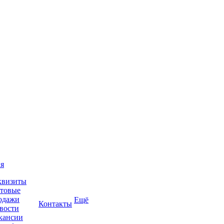
я
квизиты
товые
одажи
Ещё
Контакты
вости
кансии