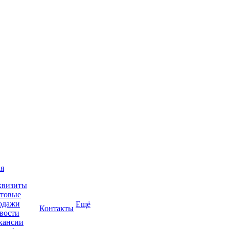
я
квизиты
товые
одажи
Ещё
Контакты
вости
кансии