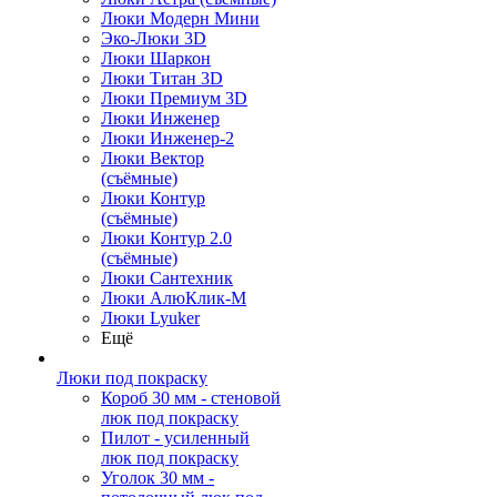
Люки Модерн Мини
Эко-Люки 3D
Люки Шаркон
Люки Титан 3D
Люки Премиум 3D
Люки Инженер
Люки Инженер-2
Люки Вектор
(съёмные)
Люки Контур
(съёмные)
Люки Контур 2.0
(съёмные)
Люки Сантехник
Люки АлюКлик-М
Люки Lyuker
Ещё
Люки под покраску
Короб 30 мм - стеновой
люк под покраску
Пилот - усиленный
люк под покраску
Уголок 30 мм -