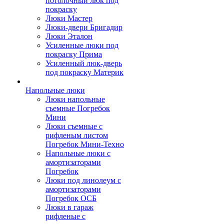
потолочный люк под
покраску
Люки Мастер
Люки-двери Бригадир
Люки Эталон
Усиленные люки под
покраску Прима
Усиленный люк-дверь
под покраску Материк
Напольные люки
Люки напольные
съемные Погребок
Мини
Люки съемные с
рифленым листом
Погребок Мини-Техно
Напольные люки с
амортизаторами
Погребок
Люки под линолеум с
амортизаторами
Погребок ОСБ
Люки в гараж
рифленые с