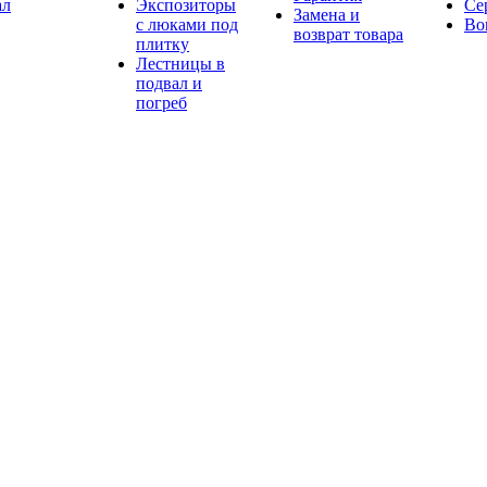
ал
Экспозиторы
Се
Замена и
с люками под
Во
возврат товара
плитку
Лестницы в
подвал и
погреб