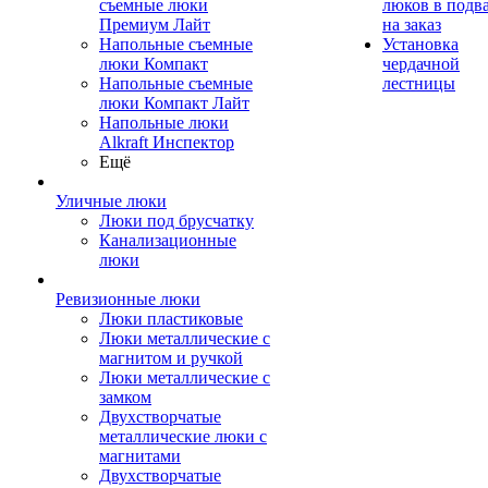
съемные люки
люков в подв
Премиум Лайт
на заказ
Напольные съемные
Установка
люки Компакт
чердачной
Напольные съемные
лестницы
люки Компакт Лайт
Напольные люки
Alkraft Инспектор
Ещё
Уличные люки
Люки под брусчатку
Канализационные
люки
Ревизионные люки
Люки пластиковые
Люки металлические с
магнитом и ручкой
Люки металлические с
замком
Двухстворчатые
металлические люки с
магнитами
Двухстворчатые