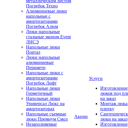
металлическим листом
Погребок Техно
Алюминиевые люки
напольные с
амортизаторами
Погребок Алюм
Люки напольные
стальные эконом Event
ЛНСЭ
Напольные люки
Портал
Люки напольные
алюминиевые
Периметр
Напольные люки с
амортизаторами
Услуги
Погребок Лифт
Напольные люки
Изготовление
Герметичный
люков под пл
Напольные люки
на заказ
Универсал Люкс на
Монтаж люка
амортизаторах
плитку
Напольные съемные
Сантехническ
Акции
люки Премиум Смол
люки на заказ
Незаполняемые
Изготовление