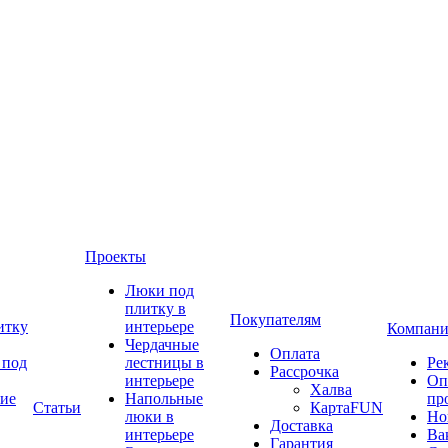
Проекты
Люки под
плитку в
Покупателям
итку
интерьере
Компани
Чердачные
Оплата
 под
лестницы в
Ре
Рассрочка
интерьере
Оп
Халва
ие
Напольные
пр
Статьи
КартаFUN
люки в
Но
Доставка
интерьере
Ва
Гарантия