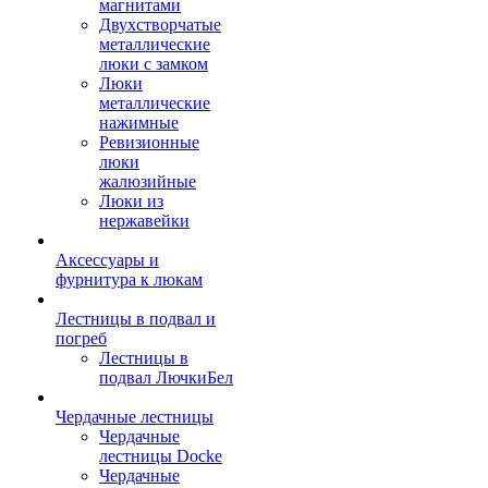
магнитами
Двухстворчатые
металлические
люки с замком
Люки
металлические
нажимные
Ревизионные
люки
жалюзийные
Люки из
нержавейки
Аксессуары и
фурнитура к люкам
Лестницы в подвал и
погреб
Лестницы в
подвал ЛючкиБел
Чердачные лестницы
Чердачные
лестницы Docke
Чердачные