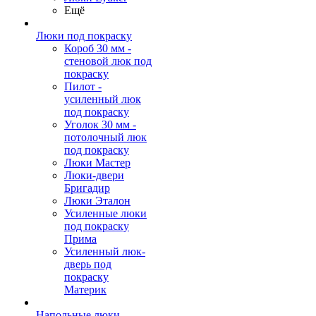
Ещё
Люки под покраску
Короб 30 мм -
стеновой люк под
покраску
Пилот -
усиленный люк
под покраску
Уголок 30 мм -
потолочный люк
под покраску
Люки Мастер
Люки-двери
Бригадир
Люки Эталон
Усиленные люки
под покраску
Прима
Усиленный люк-
дверь под
покраску
Материк
Напольные люки