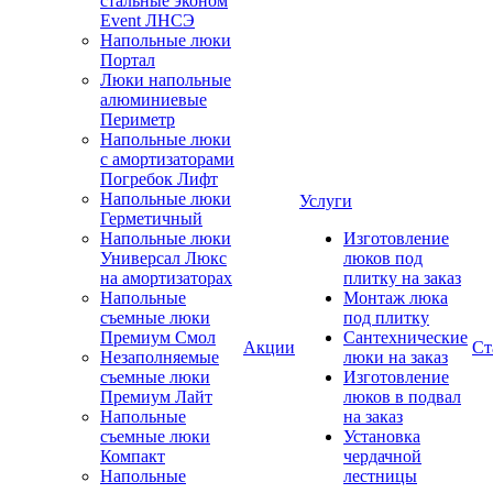
стальные эконом
Event ЛНСЭ
Напольные люки
Портал
Люки напольные
алюминиевые
Периметр
Напольные люки
с амортизаторами
Погребок Лифт
Напольные люки
Услуги
Герметичный
Напольные люки
Изготовление
Универсал Люкс
люков под
на амортизаторах
плитку на заказ
Напольные
Монтаж люка
съемные люки
под плитку
Премиум Смол
Сантехнические
Акции
Ст
Незаполняемые
люки на заказ
съемные люки
Изготовление
Премиум Лайт
люков в подвал
Напольные
на заказ
съемные люки
Установка
Компакт
чердачной
Напольные
лестницы