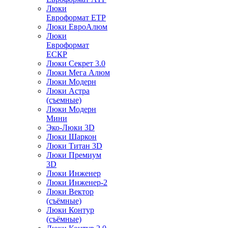
Люки
Евроформат ЕТР
Люки ЕвроАлюм
Люки
Евроформат
ЕСКР
Люки Секрет 3.0
Люки Мега Алюм
Люки Модерн
Люки Астра
(съемные)
Люки Модерн
Мини
Эко-Люки 3D
Люки Шаркон
Люки Титан 3D
Люки Премиум
3D
Люки Инженер
Люки Инженер-2
Люки Вектор
(съёмные)
Люки Контур
(съёмные)