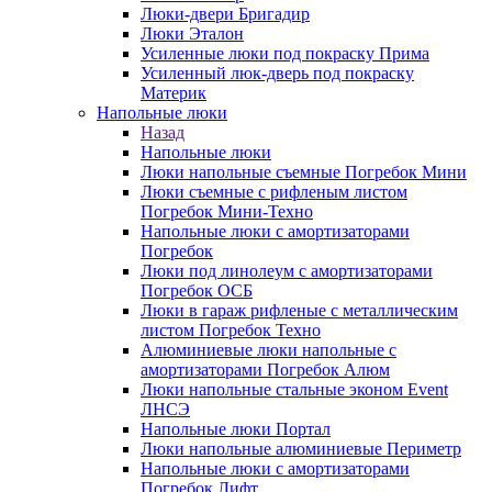
Люки-двери Бригадир
Люки Эталон
Усиленные люки под покраску Прима
Усиленный люк-дверь под покраску
Материк
Напольные люки
Назад
Напольные люки
Люки напольные съемные Погребок Мини
Люки съемные с рифленым листом
Погребок Мини-Техно
Напольные люки с амортизаторами
Погребок
Люки под линолеум с амортизаторами
Погребок ОСБ
Люки в гараж рифленые с металлическим
листом Погребок Техно
Алюминиевые люки напольные с
амортизаторами Погребок Алюм
Люки напольные стальные эконом Event
ЛНСЭ
Напольные люки Портал
Люки напольные алюминиевые Периметр
Напольные люки с амортизаторами
Погребок Лифт