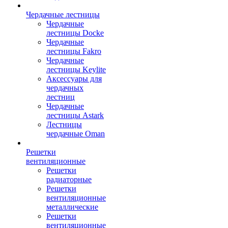
Чердачные лестницы
Чердачные
лестницы Docke
Чердачные
лестницы Fakro
Чердачные
лестницы Keylite
Аксессуары для
чердачных
лестниц
Чердачные
лестницы Astark
Лестницы
чердачные Oman
Решетки
вентиляционные
Решетки
радиаторные
Решетки
вентиляционные
металлические
Решетки
вентиляционные