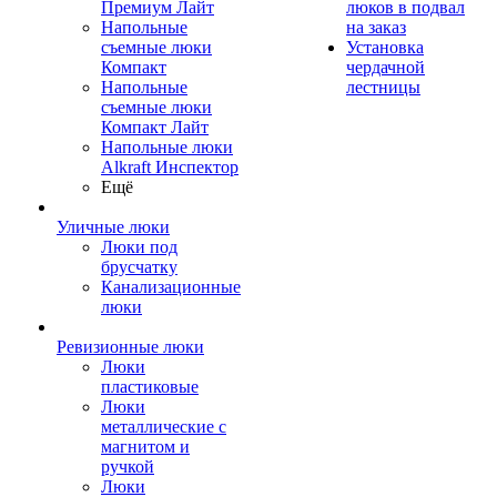
Премиум Лайт
люков в подвал
Напольные
на заказ
съемные люки
Установка
Компакт
чердачной
Напольные
лестницы
съемные люки
Компакт Лайт
Напольные люки
Alkraft Инспектор
Ещё
Уличные люки
Люки под
брусчатку
Канализационные
люки
Ревизионные люки
Люки
пластиковые
Люки
металлические с
магнитом и
ручкой
Люки