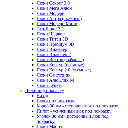
Люки Секрет 3.0
Люки Мега Алюм
Люки Модерн
Люки Астра (съемные)
Люки Модерн Мини
Эко-Люки 3D
Люки Шаркон
Люки Титан 3D
Люки Премиум 3D
Люки Инженер
Люки Инженер-2
Люки Вектор (съёмные)
Люки Контур (съёмные)
Люки Контур 2.0 (съёмные)
Люки Сантехник
Люки АлюКлик-М
Люки Lyuker
Люки под покраску
Назад
Люки под покраску
Короб 30 мм - стеновой люк под покраску
Пилот - усиленный люк под покраску
Уголок 30 мм - потолочный люк под
покраску
Люки Мастер