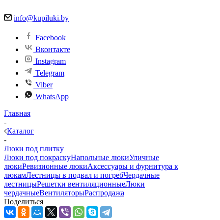
info@kupiluki.by
Facebook
Вконтакте
Instagram
Telegram
Viber
WhatsApp
Главная
-
Каталог
-
Люки под плитку
Люки под покраску
Напольные люки
Уличные
люки
Ревизионные люки
Аксессуары и фурнитура к
люкам
Лестницы в подвал и погреб
Чердачные
лестницы
Решетки вентиляционные
Люки
чердачные
Вентиляторы
Распродажа
Поделиться