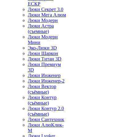
ЕСКР
Люки Секрет 3.0
Люки Мега Алюм
Люки Модерн
Люки Астра
(съемные)
Люки Модерн
Мини
Эко-Люки 3D
Люки Шаркон
Люки Титан 3D
Люки Премиум
3D
Люки Инженер
Люки Инженер-2
Люки Вектор
(съёмные)
Люки Контур
(съёмные)
Люки Контур 2.0
(съёмные)
Люки Сантехник
Люки АлюКлик-
М
Люки Lyuker