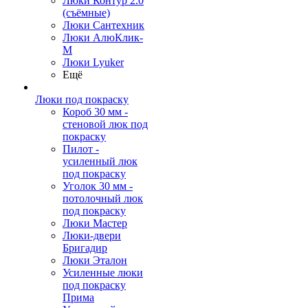
Люки Контур 2.0
(съёмные)
Люки Сантехник
Люки АлюКлик-
М
Люки Lyuker
Ещё
Люки под покраску
Короб 30 мм -
стеновой люк под
покраску
Пилот -
усиленный люк
под покраску
Уголок 30 мм -
потолочный люк
под покраску
Люки Мастер
Люки-двери
Бригадир
Люки Эталон
Усиленные люки
под покраску
Прима