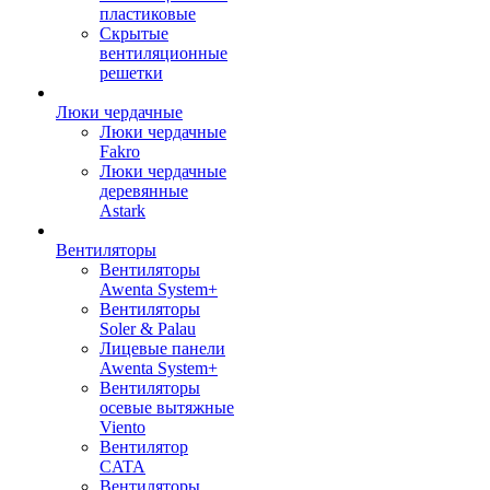
пластиковые
Скрытые
вентиляционные
решетки
Люки чердачные
Люки чердачные
Fakro
Люки чердачные
деревянные
Astark
Вентиляторы
Вентиляторы
Awenta System+
Вентиляторы
Soler & Palau
Лицевые панели
Awenta System+
Вентиляторы
осевые вытяжные
Viento
Вентилятор
CATA
Вентиляторы