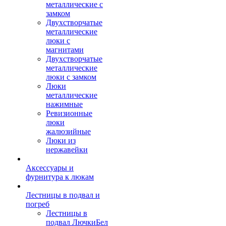
металлические с
замком
Двухстворчатые
металлические
люки с
магнитами
Двухстворчатые
металлические
люки с замком
Люки
металлические
нажимные
Ревизионные
люки
жалюзийные
Люки из
нержавейки
Аксессуары и
фурнитура к люкам
Лестницы в подвал и
погреб
Лестницы в
подвал ЛючкиБел