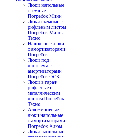
Люки напольные
съемные
Погребок Мини
Люки съемные с
рифленым листом
Погребок Мини-
Техно
Напольные люки
с амортизаторами
Погребок
Люки под
линолеум с
амортизаторами
Погребок ОСБ
Люки в гараж
рифленые с
металлическим
листом Погребок
Техно
Алюминиевые
люки напольные
с амортизаторами
Погребок Алюм
Люки напольные