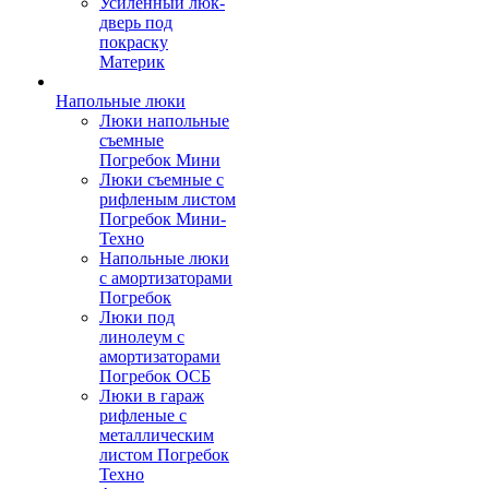
Усиленный люк-
дверь под
покраску
Материк
Напольные люки
Люки напольные
съемные
Погребок Мини
Люки съемные с
рифленым листом
Погребок Мини-
Техно
Напольные люки
с амортизаторами
Погребок
Люки под
линолеум с
амортизаторами
Погребок ОСБ
Люки в гараж
рифленые с
металлическим
листом Погребок
Техно