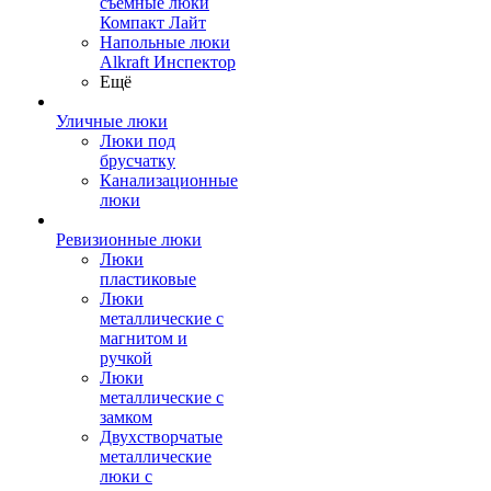
съемные люки
Компакт Лайт
Напольные люки
Alkraft Инспектор
Ещё
Уличные люки
Люки под
брусчатку
Канализационные
люки
Ревизионные люки
Люки
пластиковые
Люки
металлические с
магнитом и
ручкой
Люки
металлические с
замком
Двухстворчатые
металлические
люки с