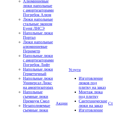
Алюминиевые
люки напольные
с амортизаторами
Погребок Алюм
Люки напольные
стальные эконом
Event ЛНСЭ
Напольные люки
Портал
Люки напольные
алюминиевые
Периметр
Напольные люки
с амортизаторами
Погребок Лифт
Напольные люки
Услуги
Герметичный
Напольные люки
Изготовление
Универсал Люкс
люков под
на амортизаторах
плитку на заказ
Напольные
Монтаж люка
съемные люки
под плитку
Премиум Смол
Сантехнические
Акции
Ст
Незаполняемые
люки на заказ
съемные люки
Изготовление