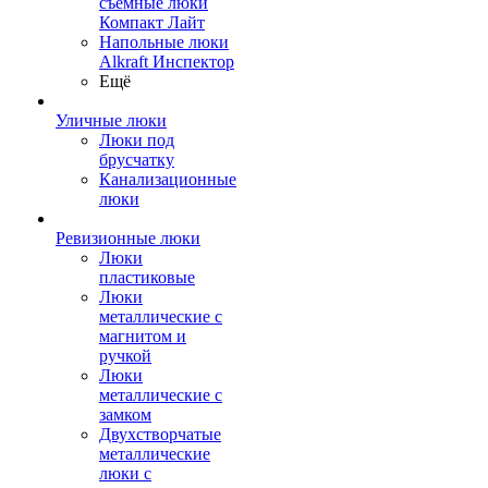
съемные люки
Компакт Лайт
Напольные люки
Alkraft Инспектор
Ещё
Уличные люки
Люки под
брусчатку
Канализационные
люки
Ревизионные люки
Люки
пластиковые
Люки
металлические с
магнитом и
ручкой
Люки
металлические с
замком
Двухстворчатые
металлические
люки с