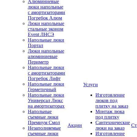
Алюминиевые
люки напольные
с амортизаторами
Погребок Алюм
Люки напольные
стальные эконом
Event ЛНСЭ
Напольные люки
Портал
Люки напольные
алюминиевые
Периметр
Напольные люки
с амортизаторами
Погребок Лифт
Напольные люки
Услуги
Герметичный
Напольные люки
Изготовление
Универсал Люкс
люков под
на амортизаторах
плитку на заказ
Напольные
Монтаж люка
съемные люки
под плитку
Премиум Смол
Сантехнические
Акции
Ст
Незаполняемые
люки на заказ
съемные люки
Изготовление