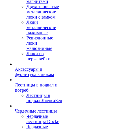
магнитами
Двухстворчатые
металлические
люки с замком
Люки
металлические
нажимные
Ревизионные
люки
жалюзийные
Люки из
нержавейки
Аксессуары и
фурнитура к люкам
Лестницы в подвал и
погреб
Лестницы в
подвал ЛючкиБел
Чердачные лестницы
Чердачные
лестницы Docke
Чердачные