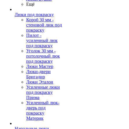
Ещё
Люки под покраску
Короб 30 мм -
стеновой люк под
покраску
Пилот -
усиленный люк
под покраску
Уголок 30 мм -
потолочный люк
под покраску
Люки Мастер
Люки-двери
Бригадир
Люки Эталон
Усиленные люки
под покраску
Прима
Усиленный люк-
дверь под
покраску
Материк
Напольные люки