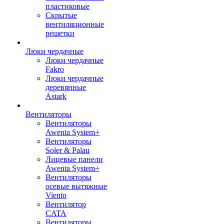
пластиковые
Скрытые
вентиляционные
решетки
Люки чердачные
Люки чердачные
Fakro
Люки чердачные
деревянные
Astark
Вентиляторы
Вентиляторы
Awenta System+
Вентиляторы
Soler & Palau
Лицевые панели
Awenta System+
Вентиляторы
осевые вытяжные
Viento
Вентилятор
CATA
Вентиляторы