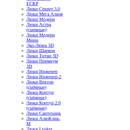
ЕСКР
Люки Секрет 3.0
Люки Мега Алюм
Люки Модерн
Люки Астра
(съемные)
Люки Модерн
Мини
Эко-Люки 3D
Люки Шаркон
Люки Титан 3D
Люки Премиум
3D
Люки Инженер
Люки Инженер-2
Люки Вектор
(съёмные)
Люки Контур
(съёмные)
Люки Контур 2.0
(съёмные)
Люки Сантехник
Люки АлюКлик-
М
Люки Lyuker