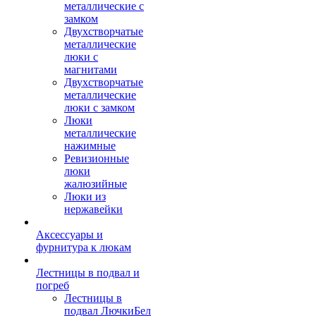
металлические с
замком
Двухстворчатые
металлические
люки с
магнитами
Двухстворчатые
металлические
люки с замком
Люки
металлические
нажимные
Ревизионные
люки
жалюзийные
Люки из
нержавейки
Аксессуары и
фурнитура к люкам
Лестницы в подвал и
погреб
Лестницы в
подвал ЛючкиБел