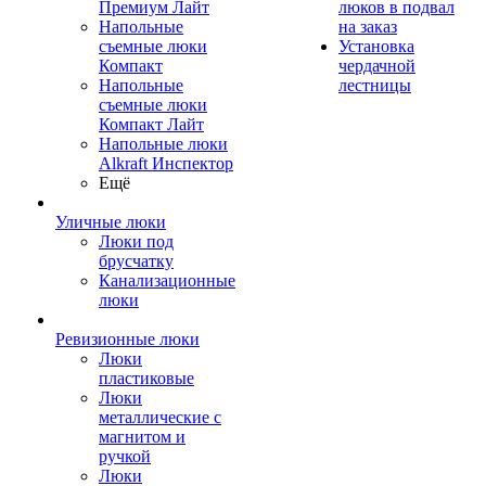
Премиум Лайт
люков в подвал
Напольные
на заказ
съемные люки
Установка
Компакт
чердачной
Напольные
лестницы
съемные люки
Компакт Лайт
Напольные люки
Alkraft Инспектор
Ещё
Уличные люки
Люки под
брусчатку
Канализационные
люки
Ревизионные люки
Люки
пластиковые
Люки
металлические с
магнитом и
ручкой
Люки