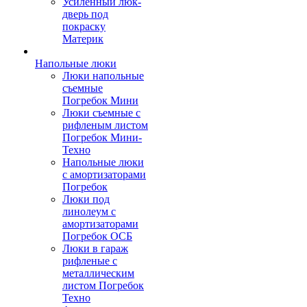
Усиленный люк-
дверь под
покраску
Материк
Напольные люки
Люки напольные
съемные
Погребок Мини
Люки съемные с
рифленым листом
Погребок Мини-
Техно
Напольные люки
с амортизаторами
Погребок
Люки под
линолеум с
амортизаторами
Погребок ОСБ
Люки в гараж
рифленые с
металлическим
листом Погребок
Техно