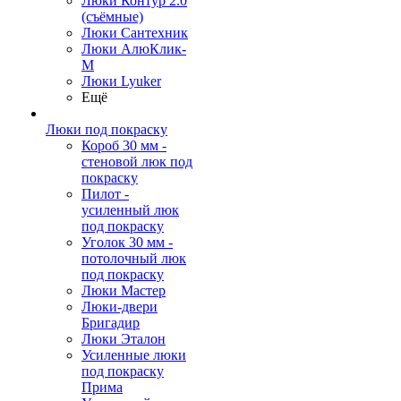
Люки Контур 2.0
(съёмные)
Люки Сантехник
Люки АлюКлик-
М
Люки Lyuker
Ещё
Люки под покраску
Короб 30 мм -
стеновой люк под
покраску
Пилот -
усиленный люк
под покраску
Уголок 30 мм -
потолочный люк
под покраску
Люки Мастер
Люки-двери
Бригадир
Люки Эталон
Усиленные люки
под покраску
Прима