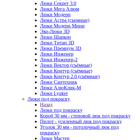
Люки Секрет 3.0
Люки Мега Алюм
Люки Модерн
Люки Астра (съемные)
Люки Модерн Мини
Эко-Люки 3D
Люки Шаркон
Люки Титан 3D
Люки Премиум 3D
Люки Инженер
Люки Инженер-2
Люки Вектор (съёмные)
Люки Контур (съёмные)
Люки Контур 2.0 (съёмные)
Люки Сантехник
Люки АлюКлик-М
Люки Lyuker
Люки под покраску
Назад
Люки под покраску
Короб 30 мм - стеновой люк под покраску
Пилот - усиленный люк под покраску
Уголок 30 мм - потолочный люк под
покраску
Люки Мастер