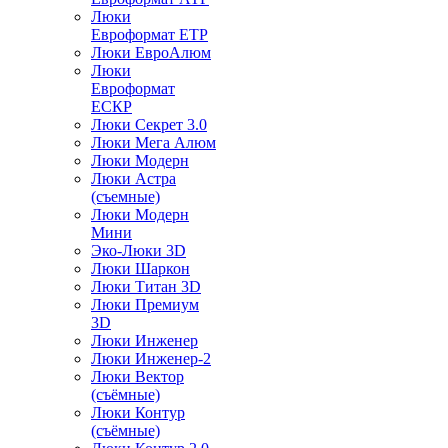
Люки
Евроформат ЕТР
Люки ЕвроАлюм
Люки
Евроформат
ЕСКР
Люки Секрет 3.0
Люки Мега Алюм
Люки Модерн
Люки Астра
(съемные)
Люки Модерн
Мини
Эко-Люки 3D
Люки Шаркон
Люки Титан 3D
Люки Премиум
3D
Люки Инженер
Люки Инженер-2
Люки Вектор
(съёмные)
Люки Контур
(съёмные)