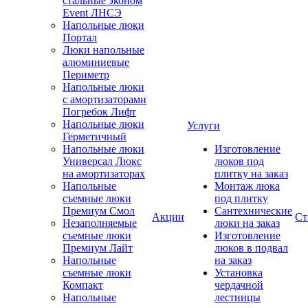
стальные эконом
Event ЛНСЭ
Напольные люки
Портал
Люки напольные
алюминиевые
Периметр
Напольные люки
с амортизаторами
Погребок Лифт
Напольные люки
Услуги
Герметичный
Напольные люки
Изготовление
Универсал Люкс
люков под
на амортизаторах
плитку на заказ
Напольные
Монтаж люка
съемные люки
под плитку
Премиум Смол
Сантехнические
Акции
Ст
Незаполняемые
люки на заказ
съемные люки
Изготовление
Премиум Лайт
люков в подвал
Напольные
на заказ
съемные люки
Установка
Компакт
чердачной
Напольные
лестницы