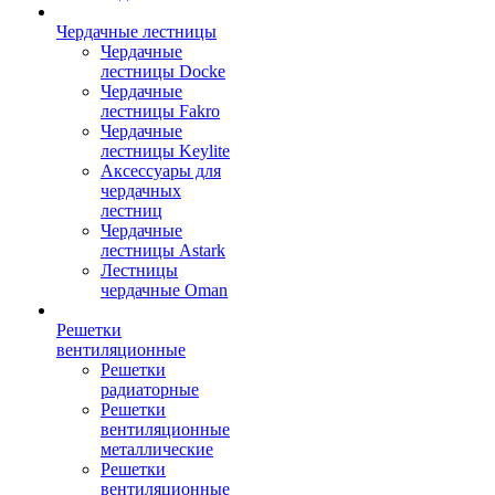
Чердачные лестницы
Чердачные
лестницы Docke
Чердачные
лестницы Fakro
Чердачные
лестницы Keylite
Аксессуары для
чердачных
лестниц
Чердачные
лестницы Astark
Лестницы
чердачные Oman
Решетки
вентиляционные
Решетки
радиаторные
Решетки
вентиляционные
металлические
Решетки
вентиляционные