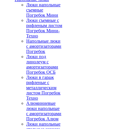
Люки напольные
съемные
Погребок Мини
Люки съемные с
рифленым листом
Погребок Мини-
Техно
Напольные люки
с амортизаторами
Погребок
Люки под
линолеум с
амортизаторами
Погребок ОСБ
Люки в гараж
рифленые с
металлическим
листом Погребок
Техно
Алюминиевые
люки напольные
с амортизаторами
Погребок Алюм
Люки напольные