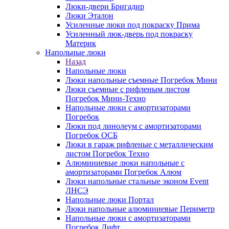
Люки-двери Бригадир
Люки Эталон
Усиленные люки под покраску Прима
Усиленный люк-дверь под покраску
Материк
Напольные люки
Назад
Напольные люки
Люки напольные съемные Погребок Мини
Люки съемные с рифленым листом
Погребок Мини-Техно
Напольные люки с амортизаторами
Погребок
Люки под линолеум с амортизаторами
Погребок ОСБ
Люки в гараж рифленые с металлическим
листом Погребок Техно
Алюминиевые люки напольные с
амортизаторами Погребок Алюм
Люки напольные стальные эконом Event
ЛНСЭ
Напольные люки Портал
Люки напольные алюминиевые Периметр
Напольные люки с амортизаторами
Погребок Лифт