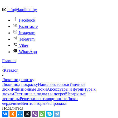
info@kupiluki.by
Facebook
Вконтакте
Instagram
Telegram
Viber
WhatsApp
Главная
-
Каталог
-
Люки под плитку
Люки под покраску
Напольные люки
Уличные
люки
Ревизионные люки
Аксессуары и фурнитура к
люкам
Лестницы в подвал и погреб
Чердачные
лестницы
Решетки вентиляционные
Люки
чердачные
Вентиляторы
Распродажа
Поделиться