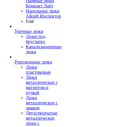
съемные люки
Компакт Лайт
Напольные люки
Alkraft Инспектор
Ещё
Уличные люки
Люки под
брусчатку
Канализационные
люки
Ревизионные люки
Люки
пластиковые
Люки
металлические с
магнитом и
ручкой
Люки
металлические с
замком
Двухстворчатые
металлические
люки с