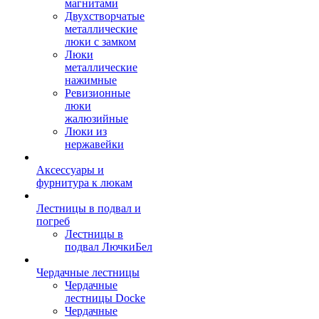
магнитами
Двухстворчатые
металлические
люки с замком
Люки
металлические
нажимные
Ревизионные
люки
жалюзийные
Люки из
нержавейки
Аксессуары и
фурнитура к люкам
Лестницы в подвал и
погреб
Лестницы в
подвал ЛючкиБел
Чердачные лестницы
Чердачные
лестницы Docke
Чердачные