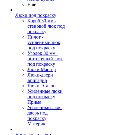
Ещё
Люки под покраску
Короб 30 мм -
стеновой люк под
покраску
Пилот -
усиленный люк
под покраску
Уголок 30 мм -
потолочный люк
под покраску
Люки Мастер
Люки-двери
Бригадир
Люки Эталон
Усиленные люки
под покраску
Прима
Усиленный люк-
дверь под
покраску
Материк
Напольные люки