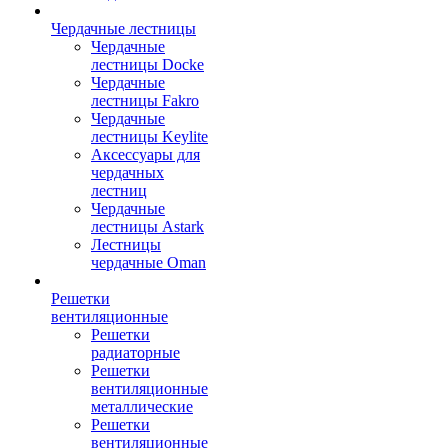
Чердачные лестницы
Чердачные
лестницы Docke
Чердачные
лестницы Fakro
Чердачные
лестницы Keylite
Аксессуары для
чердачных
лестниц
Чердачные
лестницы Astark
Лестницы
чердачные Oman
Решетки
вентиляционные
Решетки
радиаторные
Решетки
вентиляционные
металлические
Решетки
вентиляционные