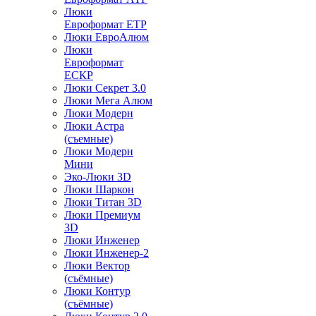
Люки
Евроформат ЕТР
Люки ЕвроАлюм
Люки
Евроформат
ЕСКР
Люки Секрет 3.0
Люки Мега Алюм
Люки Модерн
Люки Астра
(съемные)
Люки Модерн
Мини
Эко-Люки 3D
Люки Шаркон
Люки Титан 3D
Люки Премиум
3D
Люки Инженер
Люки Инженер-2
Люки Вектор
(съёмные)
Люки Контур
(съёмные)