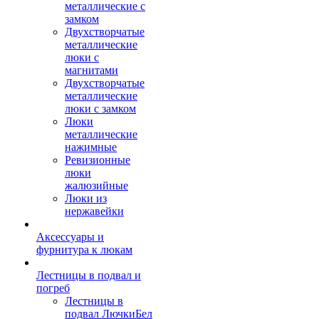
металлические с
замком
Двухстворчатые
металлические
люки с
магнитами
Двухстворчатые
металлические
люки с замком
Люки
металлические
нажимные
Ревизионные
люки
жалюзийные
Люки из
нержавейки
Аксессуары и
фурнитура к люкам
Лестницы в подвал и
погреб
Лестницы в
подвал ЛючкиБел