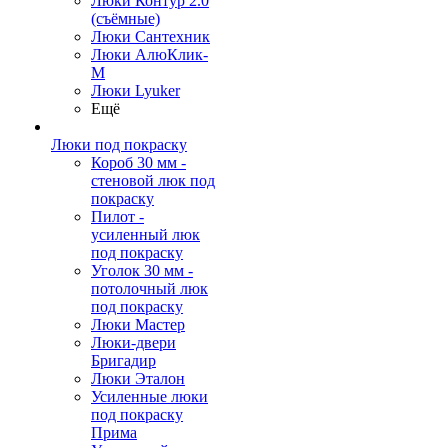
Люки Контур 2.0
(съёмные)
Люки Сантехник
Люки АлюКлик-
М
Люки Lyuker
Ещё
Люки под покраску
Короб 30 мм -
стеновой люк под
покраску
Пилот -
усиленный люк
под покраску
Уголок 30 мм -
потолочный люк
под покраску
Люки Мастер
Люки-двери
Бригадир
Люки Эталон
Усиленные люки
под покраску
Прима