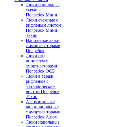
Люки напольные
съемные
Погребок Мини
Люки съемные с
рифленым листом
Погребок Мини-
Техно
Напольные люки
с амортизаторами
Погребок
Люки под
линолеум с
амортизаторами
Погребок ОСБ
Люки в гараж
рифленые с
металлическим
листом Погребок
Техно
Алюминиевые
люки напольные
с амортизаторами
Погребок Алюм
Люки напольные