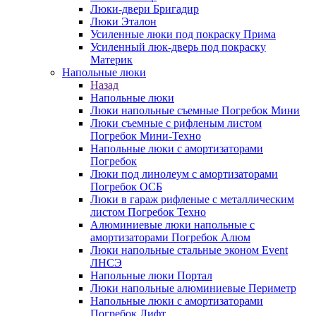
Люки-двери Бригадир
Люки Эталон
Усиленные люки под покраску Прима
Усиленный люк-дверь под покраску
Материк
Напольные люки
Назад
Напольные люки
Люки напольные съемные Погребок Мини
Люки съемные с рифленым листом
Погребок Мини-Техно
Напольные люки с амортизаторами
Погребок
Люки под линолеум с амортизаторами
Погребок ОСБ
Люки в гараж рифленые с металлическим
листом Погребок Техно
Алюминиевые люки напольные с
амортизаторами Погребок Алюм
Люки напольные стальные эконом Event
ЛНСЭ
Напольные люки Портал
Люки напольные алюминиевые Периметр
Напольные люки с амортизаторами
Погребок Лифт