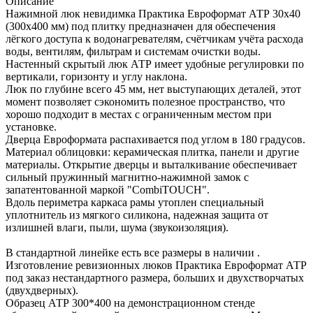
Описание
Нажимной люк невидимка Практика Евроформат АТР 30х40
(300х400 мм) под плитку предназначен для обеспечения
лёгкого доступа к водонагревателям, счётчикам учёта расхода
воды, вентилям, фильтрам и системам очистки воды.
Настенный скрытый люк АТР имеет удобные регулировки по
вертикали, горизонту и углу наклона.
Люк по глубине всего 45 мм, нет выступающих деталей, этот
момент позволяет сэкономить полезное пространство, что
хорошо подходит в местах с ограниченным местом при
установке.
Дверца Евроформата распахивается под углом в 180 градусов.
Материал облицовки: керамическая плитка, панели и другие
материалы. Открытие дверцы и выталкивание обеспечивает
сильный пружинный магнитно-нажимной замок с
запатентованной маркой "CombiTOUCH".
Вдоль периметра каркаса рамы утоплен специальный
уплотнитель из мягкого силикона, надежная защита от
излишней влаги, пыли, шума (звукоизоляция).
В стандартной линейке есть все размеры в наличии .
Изготовление ревизионных люков Практика Евроформат АТР
под заказ нестандартного размера, больших и двухстворчатых
(двухдверных).
Образец АТР 300*400 на демонстрационном стенде