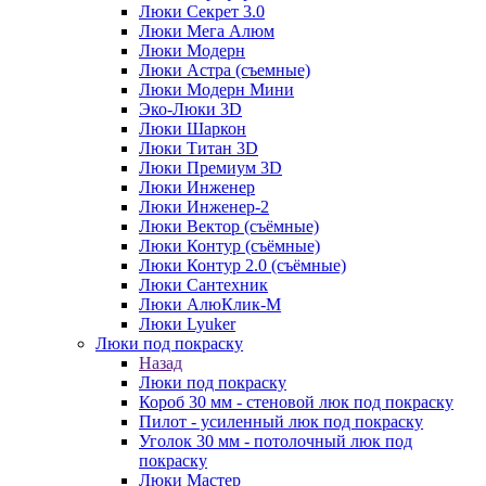
Люки Секрет 3.0
Люки Мега Алюм
Люки Модерн
Люки Астра (съемные)
Люки Модерн Мини
Эко-Люки 3D
Люки Шаркон
Люки Титан 3D
Люки Премиум 3D
Люки Инженер
Люки Инженер-2
Люки Вектор (съёмные)
Люки Контур (съёмные)
Люки Контур 2.0 (съёмные)
Люки Сантехник
Люки АлюКлик-М
Люки Lyuker
Люки под покраску
Назад
Люки под покраску
Короб 30 мм - стеновой люк под покраску
Пилот - усиленный люк под покраску
Уголок 30 мм - потолочный люк под
покраску
Люки Мастер