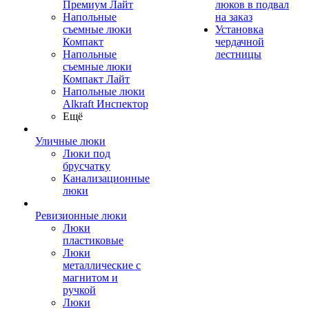
Премиум Лайт
люков в подвал
Напольные
на заказ
съемные люки
Установка
Компакт
чердачной
Напольные
лестницы
съемные люки
Компакт Лайт
Напольные люки
Alkraft Инспектор
Ещё
Уличные люки
Люки под
брусчатку
Канализационные
люки
Ревизионные люки
Люки
пластиковые
Люки
металлические с
магнитом и
ручкой
Люки