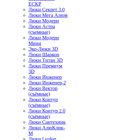
ЕСКР
Люки Секрет 3.0
Люки Мега Алюм
Люки Модерн
Люки Астра
(съемные)
Люки Модерн
Мини
Эко-Люки 3D
Люки Шаркон
Люки Титан 3D
Люки Премиум
3D
Люки Инженер
Люки Инженер-2
Люки Вектор
(съёмные)
Люки Контур
(съёмные)
Люки Контур 2.0
(съёмные)
Люки Сантехник
Люки АлюКлик-
М
Люки Lyuker