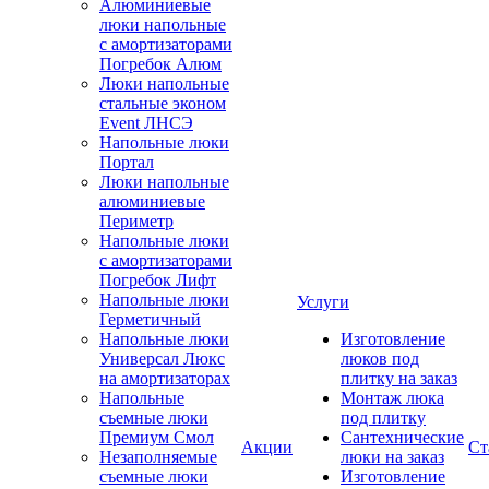
Алюминиевые
люки напольные
с амортизаторами
Погребок Алюм
Люки напольные
стальные эконом
Event ЛНСЭ
Напольные люки
Портал
Люки напольные
алюминиевые
Периметр
Напольные люки
с амортизаторами
Погребок Лифт
Напольные люки
Услуги
Герметичный
Напольные люки
Изготовление
Универсал Люкс
люков под
на амортизаторах
плитку на заказ
Напольные
Монтаж люка
съемные люки
под плитку
Премиум Смол
Сантехнические
Акции
Ст
Незаполняемые
люки на заказ
съемные люки
Изготовление