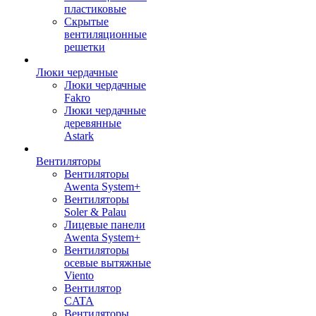
пластиковые
Скрытые
вентиляционные
решетки
Люки чердачные
Люки чердачные
Fakro
Люки чердачные
деревянные
Astark
Вентиляторы
Вентиляторы
Awenta System+
Вентиляторы
Soler & Palau
Лицевые панели
Awenta System+
Вентиляторы
осевые вытяжные
Viento
Вентилятор
CATA
Вентиляторы