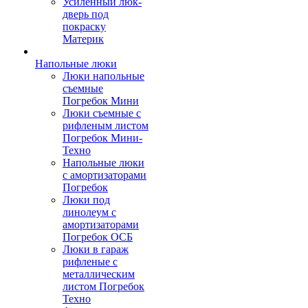
Усиленный люк-
дверь под
покраску
Материк
Напольные люки
Люки напольные
съемные
Погребок Мини
Люки съемные с
рифленым листом
Погребок Мини-
Техно
Напольные люки
с амортизаторами
Погребок
Люки под
линолеум с
амортизаторами
Погребок ОСБ
Люки в гараж
рифленые с
металлическим
листом Погребок
Техно