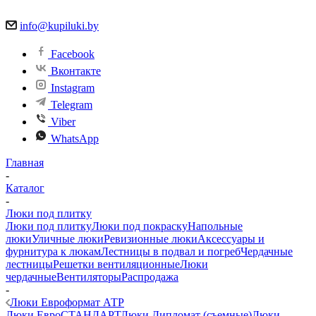
info@kupiluki.by
Facebook
Вконтакте
Instagram
Telegram
Viber
WhatsApp
Главная
-
Каталог
-
Люки под плитку
Люки под плитку
Люки под покраску
Напольные
люки
Уличные люки
Ревизионные люки
Аксессуары и
фурнитура к люкам
Лестницы в подвал и погреб
Чердачные
лестницы
Решетки вентиляционные
Люки
чердачные
Вентиляторы
Распродажа
-
Люки Евроформат АТР
Люки ЕвроСТАНДАРТ
Люки Дипломат (съемные)
Люки