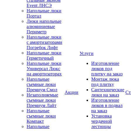
стальные эконом
Event ЛНСЭ
Напольные люки
Портал
Люки напольные
алюминиевые
Периметр
Напольные люки
с амортизаторами
Погребок Лифт
Напольные люки
Услуги
Герметичный
Напольные люки
Изготовление
Универсал Люкс
люков под
на амортизаторах
плитку на заказ
Напольные
Монтаж люка
съемные люки
под плитку
Премиум Смол
Сантехнические
Акции
Ст
Незаполняемые
люки на заказ
съемные люки
Изготовление
Премиум Лайт
люков в подвал
Напольные
на заказ
съемные люки
Установка
Компакт
чердачной
Напольные
лестницы