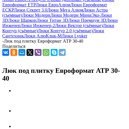
Евроформат ЕТР
Люки ЕвроАлюм
Люки Евроформат
ЕСКР
Люки Секрет 3.0
Люки Мега Алюм
Люки Астра
(съемные)
Люки Модерн
Люки Модерн Мини
Эко-Люки
3D
Люки Шаркон
Люки Титан 3D
Люки Премиум 3D
Люки
Инженер
Люки Инженер-2
Люки Вектор (съёмные)
Люки
Контур (съёмные)
Люки Контур 2.0 (съёмные)
Люки
Сантехник
Люки АлюКлик-М
Люки Lyuker
-
Люк под плитку Евроформат АТР 30-40
Поделиться
Люк под плитку Евроформат АТР 30-
40