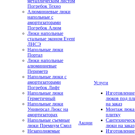
металлическим листом
Погребок Техно
Алюминиевые люки
напольные с
амортизаторами
Погребок Алюм
Люки напольные
стальные эконом Event
ЛНСЭ
Напольные люки
Портал
Люки напольные
алюминиевые
Периметр
Напольные люки с
амортизаторами
Услуги
Погребок Лифт
Напольные люки
Изготовление
Герметичный
люков под пл
Напольные люки
на заказ
Универсал Люкс на
Монтаж люка
амортизаторах
плитку
Напольные съемные
Сантехническ
Акции
люки Премиум Смол
люки на заказ
Незаполняемые
Изготовление