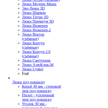
Люки Модерн Мини
Эко-Люки 3D
Люки Шаркон
Люки Титан 3D
Люки Премиум 3D
Люки Инженер
Люки Инженер-2
Люки Вектор
(съёмные)
Люки Контур
(съёмные)
Люки Контур 2.0
(съёмные)
Люки Сантехник
Люки АлюКлик-М
Люки Lyuker
Ещё
Люки под покраску
Короб 30 мм - стеновой
люк под покраску
Пилот - усиленный
люк под покраску
Уголок 30 мм -