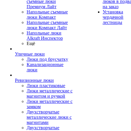
съемные люки
люков в подв
Премиум Лайт
на заказ
Напольные съемные
Установка
люки Компакт
чердачной
Напольные съемные
лестницы
люки Компакт Лайт
Напольные люки
Alkraft Инспектор
Ещё
Уличные люки
Люки под брусчатку
Канализационные
люки
Ревизионные люки
Люки пластиковые
Люки металлические с
магнитом и ручкой
Люки металлические с
замком
Двухстворчатые
металлические люки с
магнитами
Двухстворчатые