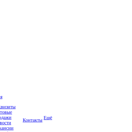
я
квизиты
товые
одажи
Ещё
Контакты
вости
кансии