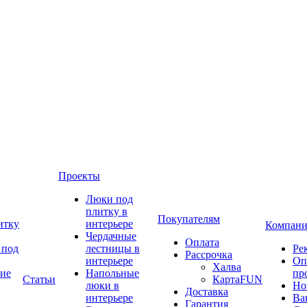
Проекты
Люки под
плитку в
Покупателям
итку
интерьере
Компани
Чердачные
Оплата
 под
лестницы в
Ре
Рассрочка
интерьере
Оп
Халва
ие
Напольные
пр
Статьи
КартаFUN
люки в
Но
Доставка
интерьере
Ва
Гарантия