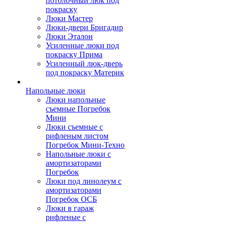
потолочный люк под
покраску
Люки Мастер
Люки-двери Бригадир
Люки Эталон
Усиленные люки под
покраску Прима
Усиленный люк-дверь
под покраску Материк
Напольные люки
Люки напольные
съемные Погребок
Мини
Люки съемные с
рифленым листом
Погребок Мини-Техно
Напольные люки с
амортизаторами
Погребок
Люки под линолеум с
амортизаторами
Погребок ОСБ
Люки в гараж
рифленые с