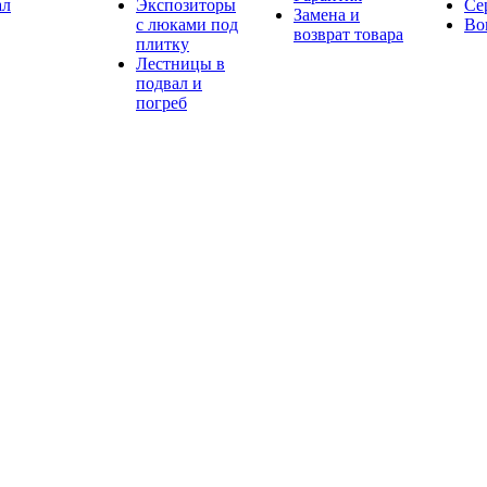
ал
Экспозиторы
Се
Замена и
с люками под
Во
возврат товара
плитку
Лестницы в
подвал и
погреб